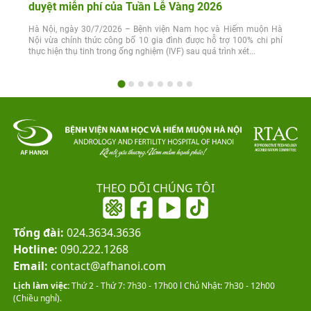
duyệt miễn phí của Tuần Lễ Vàng 2026
Hà Nội, ngày 30/7/2026 – Bệnh viện Nam học và Hiếm muộn Hà
Nội vừa chính thức công bố 10 gia đình được hỗ trợ 100% chi phí
thực hiện thụ tinh trong ống nghiệm (IVF) sau quá trình xét...
THEO DÕI CHÚNG TÔI
Tổng đài:
024.3634.3636
Hotline:
090.222.1268
Email:
contact@afhanoi.com
Lịch làm việc:
Thứ 2 - Thứ 7: 7h30 - 17h00 l Chủ Nhật: 7h30 - 12h00
(Chiều nghỉ).