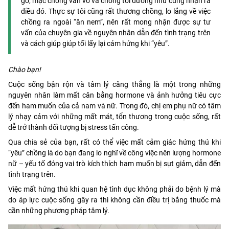
gỗ, mặc chồng vần vò và chồng tôi dường như cũng nhận ra
điều đó. Thực sự tôi cũng rất thương chồng, lo lắng về việc
chồng ra ngoài “ăn nem”, nên rất mong nhận được sự tư
vấn của chuyên gia về nguyên nhân dẫn đến tình trạng trên
và cách giúp giúp tối lấy lại cảm hứng khi “yêu”.
Chào bạn!
Cuộc sống bận rộn và tâm lý căng thẳng là một trong những
nguyên nhân làm mất cân bằng hormone và ảnh hưởng tiêu cực
đến ham muốn của cả nam và nữ. Trong đó, chị em phụ nữ có tâm
lý nhạy cảm với những mất mát, tổn thương trong cuộc sống, rất
dễ trở thành đối tượng bị stress tấn công.
Qua chia sẻ của bạn, rất có thể việc mất cảm giác hứng thú khi
“yêu” chồng là do bạn đang lo nghĩ về công việc nên lượng hormone
nữ – yếu tố đóng vai trò kích thích ham muốn bị sụt giảm, dẫn đến
tình trạng trên.
Việc mất hứng thú khi quan hệ tình dục không phải do bệnh lý mà
do áp lực cuộc sống gây ra thì không cần điều trị bằng thuốc mà
cần những phương pháp tâm lý.