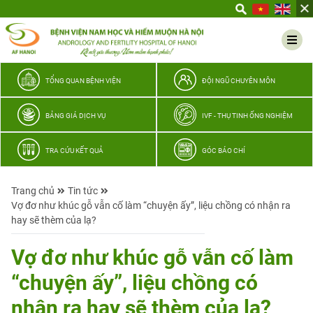
Yêu
thương
Lan
tỏa
–
TỔNG QUAN BỆNH VIỆN
ĐỘI NGŨ CHUYÊN MÔN
Trao
hy
BẢNG GIÁ DỊCH VỤ
IVF - THỤ TINH ỐNG NGHIỆM
vọng,
vun
TRA CỨU KẾT QUẢ
GÓC BÁO CHÍ
trọn
hạnh
Trang chủ
Tin tức
phúc
Vợ đơ như khúc gỗ vẫn cố làm “chuyện ấy”, liệu chồng có nhận ra
gia
hay sẽ thèm của lạ?
đình
Quân
Vợ đơ như khúc gỗ vẫn cố làm
nhân
“chuyện ấy”, liệu chồng có
nhận ra hay sẽ thèm của lạ?