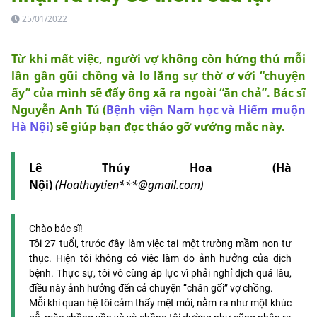
25/01/2022
Từ khi mất việc, người vợ không còn hứng thú mỗi
lần gần gũi chồng và lo lắng sự thờ ơ với “chuyện
ấy” của mình sẽ đẩy ông xã ra ngoài “ăn chả”. Bác sĩ
Nguyễn Anh Tú (
Bệnh viện Nam học và Hiếm muộn
Hà Nội
) sẽ giúp bạn đọc tháo gỡ vướng mắc này.
Lê Thúy Hoa (Hà
Nội)
(Hoathuytien***@gmail.com)
Chào bác sĩ!
Tôi 27 tuổi, trước đây làm việc tại một trường mầm non tư
thục. Hiện tôi không có việc làm do ảnh hưởng của dịch
bệnh. Thực sự, tôi vô cùng áp lực vì phải nghỉ dịch quá lâu,
điều này ảnh hưởng đến cả chuyện “chăn gối” vợ chồng.
Mỗi khi quan hệ tôi cảm thấy mệt mỏi, nằm ra như một khúc