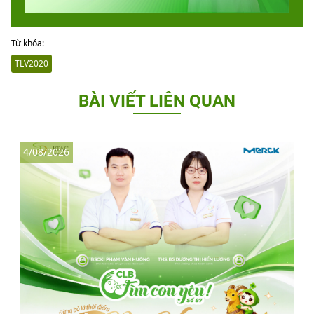
Từ khóa:
TLV2020
BÀI VIẾT LIÊN QUAN
4/08/2026
3