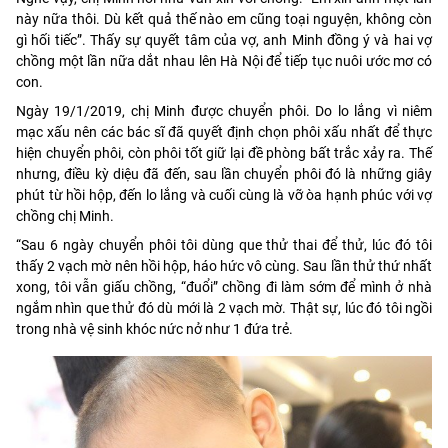
này nữa thôi. Dù kết quả thế nào em cũng toại nguyện, không còn
gì hối tiếc”. Thấy sự quyết tâm của vợ, anh Minh đồng ý và hai vợ
chồng một lần nữa dắt nhau lên Hà Nội để tiếp tục nuôi ước mơ có
con.
Ngày 19/1/2019, chị Minh được chuyển phôi. Do lo lắng vì niêm
mạc xấu nên các bác sĩ đã quyết định chọn phôi xấu nhất để thực
hiện chuyển phôi, còn phôi tốt giữ lại đề phòng bất trắc xảy ra. Thế
nhưng, điều kỳ diệu đã đến, sau lần chuyển phôi đó là những giây
phút từ hồi hộp, đến lo lắng và cuối cùng là vỡ òa hạnh phúc với vợ
chồng chị Minh.
“Sau 6 ngày chuyển phôi tôi dùng que thử thai để thử, lúc đó tôi
thấy 2 vạch mờ nên hồi hộp, háo hức vô cùng. Sau lần thử thứ nhất
xong, tôi vẫn giấu chồng, “đuổi” chồng đi làm sớm để mình ở nhà
ngắm nhìn que thử đó dù mới là 2 vạch mờ. Thật sự, lúc đó tôi ngồi
trong nhà vệ sinh khóc nức nở như 1 đứa trẻ.