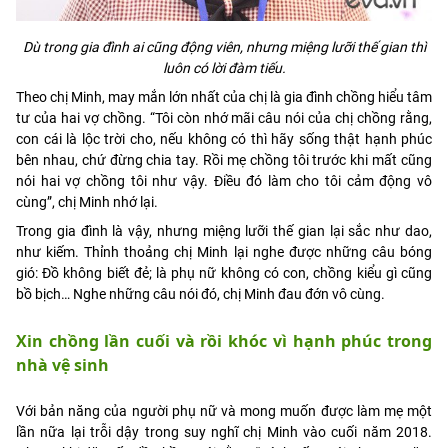
Dù trong gia đình ai cũng động viên, nhưng miệng lưỡi thế gian thì
luôn có lời đàm tiếu.
Theo chị Minh, may mắn lớn nhất của chị là gia đình chồng hiểu tâm
tư của hai vợ chồng. “Tôi còn nhớ mãi câu nói của chị chồng rằng,
con cái là lộc trời cho, nếu không có thì hãy sống thật hạnh phúc
bên nhau, chứ đừng chia tay. Rồi mẹ chồng tôi trước khi mất cũng
nói hai vợ chồng tôi như vậy. Điều đó làm cho tôi cảm động vô
cùng”, chị Minh nhớ lại.
Trong gia đình là vậy, nhưng miệng lưỡi thế gian lại sắc như dao,
như kiếm. Thỉnh thoảng chị Minh lại nghe được những câu bóng
gió: Đồ không biết đẻ; là phụ nữ không có con, chồng kiểu gì cũng
bồ bịch… Nghe những câu nói đó, chị Minh đau đớn vô cùng.
Xin chồng lần cuối và rồi khóc vì hạnh phúc trong
nhà vệ sinh
Với bản năng của người phụ nữ và mong muốn được làm mẹ một
lần nữa lại trỗi dậy trong suy nghĩ chị Minh vào cuối năm 2018.