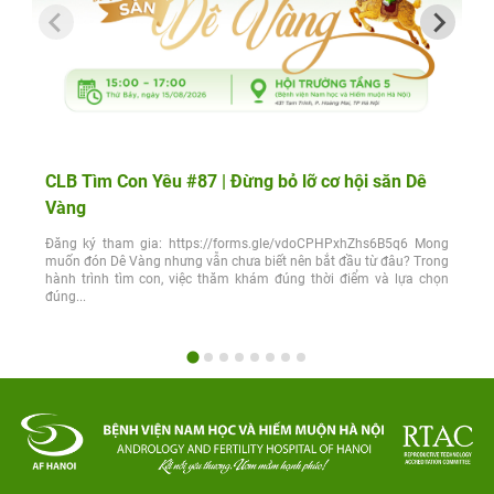
CLB Tìm Con Yêu #87 | Đừng bỏ lỡ cơ hội săn Dê
Vàng
Đăng ký tham gia: https://forms.gle/vdoCPHPxhZhs6B5q6 Mong
muốn đón Dê Vàng nhưng vẫn chưa biết nên bắt đầu từ đâu? Trong
hành trình tìm con, việc thăm khám đúng thời điểm và lựa chọn
đúng...