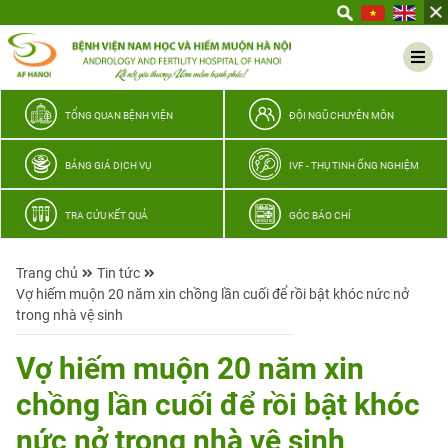
Yêu
thương
Lan
tỏa
–
TỔNG QUAN BỆNH VIỆN
ĐỘI NGŨ CHUYÊN MÔN
Trao
hy
BẢNG GIÁ DỊCH VỤ
IVF - THỤ TINH ỐNG NGHIỆM
vọng,
vun
TRA CỨU KẾT QUẢ
GÓC BÁO CHÍ
trọn
hạnh
Trang chủ
Tin tức
phúc
Vợ hiếm muộn 20 năm xin chồng lần cuối để rồi bật khóc nức nở
gia
trong nhà vệ sinh
đình
Quân
Vợ hiếm muộn 20 năm xin
nhân
chồng lần cuối để rồi bật khóc
nức nở trong nhà vệ sinh