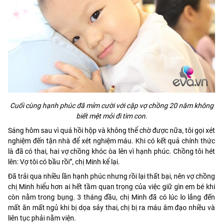
Cuối cùng hạnh phúc đã mỉm cười với cặp vợ chồng 20 năm không
biết mệt mỏi đi tìm con.
Sáng hôm sau vì quá hồi hộp và không thể chờ được nữa, tôi gọi xét
nghiệm đến tận nhà để xét nghiệm máu. Khi có kết quả chính thức
là đã có thai, hai vợ chồng khóc òa lên vì hạnh phúc. Chồng tôi hét
lên: Vợ tôi có bầu rồi”, chị Minh kể lại.
Đã trải qua nhiều lần hạnh phúc nhưng rồi lại thất bại, nên vợ chồng
chị Minh hiểu hơn ai hết tầm quan trọng của việc giữ gìn em bé khi
còn nằm trong bụng. 3 tháng đầu, chị Minh đã có lúc lo lắng đến
mất ăn mất ngủ khi bị dọa sảy thai, chị bị ra máu âm đạo nhiều và
liên tục phải nằm viện.