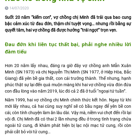
14/07/2020
Suốt 20 năm “kiếm con”, vợ chồng chị Minh đã trải qua bao cung
bậc cảm xúc từ đau đớn, thậm chí tuyệt vọng… nhưng rồi bằng sự
quyết tâm, hai vợ chồng đã được hưởng “trái ngọt” trọn vẹn.
Đau đớn khi liên tục thất bại, phải nghe nhiều lời
đàm tiếu
Hơn 20 năm lấy nhau, đáng ra giờ đây vợ chồng anh Mẫn Xuân
Minh (SN 1973) và chị Nguyễn Thị Minh (SN 1977, ở Hiệp Hòa, Bắc
Giang) đã yên bề gia thất, con cái trưởng thành. Thế nhưng, hạnh
phúc thật sự lại đến quá muộn màng khi hai vợ chồng vừa đón đứa
con đầu lòng vào năm 2019, lúc đó cả 2 đã ở tuổi “ngoại tứ tuần”.
Năm 1999, hai vợ chồng chị Minh chính thức kết hôn. Ngay từ khi
mới lấy nhau, cả hai cùng suy nghĩ sẽ có bầu ngay để yên bề con
cái, còn tính chuyện làm ăn lâu dài. Vậy mà, niềm vui chợt đến rồi lại
vội đi. Chị Minh đã có thai 2 lần nhưng đều ở trong tình trạng chửa
ngoài tử cung, đi khám phát hiện bị lạc nội mạc tử cung, rồi còn
phải cắt bỏ vòi tử cung…