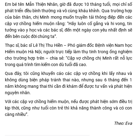
Em bé tên Mẫn Thiện Nhân, giờ đã được 10 tháng tuổi, mọi chỉ số
phát triển đều bình thường và vô cùng kháu khỉnh. Qua trường hợp
của bản thân, chị Minh mong muốn truyền tải thông điệp đến các
cặp vợ chồng hiếm muộn rằng: “Hãy luôn cố gắng và hi vong, tin
tưởng vào y học và các bác sĩ, đến một ngày con yêu nhất định sẽ
đến bên cuộc đời chúng ta”.
Thạc sĩ, bác sĩ Lê Thị Thu Hiền – Phó giám đốc Bệnh viện Nam học
Hiếm muộn Hà Nội, người trực tiếp làm thụ tinh trong ống nghiệm
cho trường hợp trên – chia sẻ: “Cặp vợ chồng chị Minh rất nỗ lực
trong quá trình tìm kiếm con dù tuổi đã cao.
Qua đây, tôi cũng khuyến cáo các cặp vợ chồng khi lấy nhau và
không dùng biện pháp tránh thai nào, nhưng sau 6 tháng đến 1
năm không mang thai thì cần đi khám để được tư vấn và phát hiện
nguyên nhân.
Với các cặp vợ chồng hiếm muộn, nếu được phát hiện sớm điều trị
kịp thời, cũng như tuổi còn trẻ thì khả năng thành công và có con
càng nhiều”.
Theo: Eva