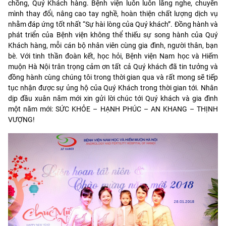
chồng, Quý Khách hàng. Bệnh viện luôn luôn lắng nghe, chuyển
mình thay đổi, nâng cao tay nghề, hoàn thiện chất lượng dịch vụ
nhằm đáp ứng tốt nhất “Sự hài lòng của Quý khách”. Đồng hành và
phát triển của Bệnh viện không thể thiếu sự song hành của Quý
Khách hàng, mỗi cán bộ nhân viên cùng g
ia đình, người thân, bạn
bè. Với tinh thần đoàn kết, học hỏi, Bệnh viện Nam học và Hiếm
muộn Hà Nội trân trọng cảm ơn tất cả Quý khách đã tin tưởng và
đồng hành cùng chúng tôi trong thời gian qua và rất mong sẽ tiếp
tục nhận được sự ủng hộ của Quý Khách trong thời gian tới. Nhân
dịp đầu xuân năm mới xin gửi lời chúc tới Quý khách và gia đình
một năm mới: SỨC KHỎE – HẠNH PHÚC – AN KHANG – THỊNH
VƯỢNG!