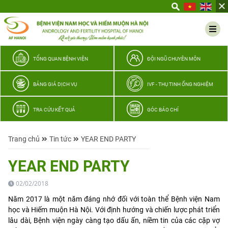
Yêu
thương
Lan
tỏa
–
TỔNG QUAN BỆNH VIỆN
ĐỘI NGŨ CHUYÊN MÔN
Trao
hy
BẢNG GIÁ DỊCH VỤ
IVF - THỤ TINH ỐNG NGHIỆM
vọng,
vun
TRA CỨU KẾT QUẢ
GÓC BÁO CHÍ
trọn
hạnh
Trang chủ
Tin tức
YEAR END PARTY
phúc
gia
YEAR END PARTY
đình
Quân
02/02/2018
nhân
Năm 2017 là một năm đáng nhớ đối với toàn thể Bệnh viện Nam
học và Hiếm muộn Hà Nội. Với định hướng và chiến lược phát triển
lâu dài, Bệnh viện ngày càng tạo dấu ấn, niềm tin của các cặp vợ