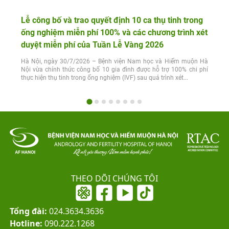
Lễ công bố và trao quyết định 10 ca thụ tinh trong
ống nghiệm miễn phí 100% và các chương trình xét
duyệt miễn phí của Tuần Lễ Vàng 2026
Hà Nội, ngày 30/7/2026 – Bệnh viện Nam học và Hiếm muộn Hà
Nội vừa chính thức công bố 10 gia đình được hỗ trợ 100% chi phí
thực hiện thụ tinh trong ống nghiệm (IVF) sau quá trình xét...
THEO DÕI CHÚNG TÔI
Tổng đài:
024.3634.3636
Hotline:
090.222.1268