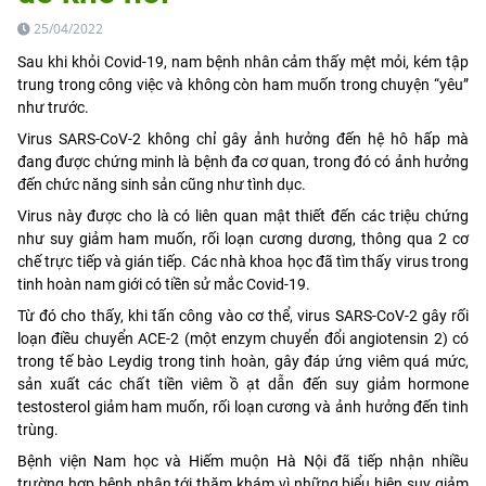
25/04/2022
Sau khi khỏi Covid-19, nam bệnh nhân cảm thấy mệt mỏi, kém tập
trung trong công việc và không còn ham muốn trong chuyện “yêu”
như trước.
Virus SARS-CoV-2 không chỉ gây ảnh hưởng đến hệ hô hấp mà
đang được chứng minh là bệnh đa cơ quan, trong đó có ảnh hưởng
đến chức năng sinh sản cũng như tình dục.
Virus này được cho là có liên quan mật thiết đến các triệu chứng
như suy giảm ham muốn, rối loạn cương dương, thông qua 2 cơ
chế trực tiếp và gián tiếp. Các nhà khoa học đã tìm thấy virus trong
tinh hoàn nam giới có tiền sử mắc Covid-19.
Từ đó cho thấy, khi tấn công vào cơ thể, virus SARS-CoV-2 gây rối
loạn điều chuyển ACE-2 (một enzym chuyển đổi angiotensin 2) có
trong tế bào Leydig trong tinh hoàn, gây đáp ứng viêm quá mức,
sản xuất các chất tiền viêm ồ ạt dẫn đến suy giảm hormone
testosterol giảm ham muốn, rối loạn cương và ảnh hưởng đến tinh
trùng.
Bệnh viện Nam học và Hiếm muộn Hà Nội đã tiếp nhận nhiều
trường hợp bệnh nhân tới thăm khám vì những biểu hiện suy giảm