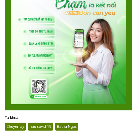
Từ khóa:
Chuyện ấy
hậu covid-19
Bác sĩ Ngọc