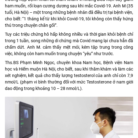
ham muốn, rối loạn cương dương sau khi mắc Covid-19. Anh M (35
tuổi, Hà Nội) – một trong những bệnh nhân đã điều trị tại bệnh viện,
cho biết: “1 tháng kể từ khi khỏi Covid-19, tôi không còn thấy hứng
thú trong chuyện chăn gối”.
Tuy các triệu chứng hô hấp không nhiều và thời gian khỏi bệnh chỉ
trong 1 tuần, song những di chứng mà Covid mang lại chưa hẳn đã
chấm dứt. Anh M. cảm thấy mệt mỏi, kém tập trung trong công
việc, không còn ham muốn trong chuyện “yêu” như trước.
Ths.BS Phạm Minh Ngọc, chuyên khoa Nam học, Bệnh viện Nam
học và Hiếm muộn Hà Nội, cho biết, sau khi thăm khám và làm các
xét nghiệm, kết quả cho thấy lượng testosterol của anh chỉ còn 7,9
nmol/L (phạm vi bình thường đối với mức Testosterone ở nam giới
dao động trong khoảng 10 – 28 nmol/L).