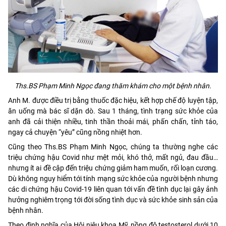
Ths.BS Phạm Minh Ngọc đang thăm khám cho một bệnh nhân.
Anh M. được điều trị bằng thuốc đặc hiệu, kết hợp chế độ luyện tập,
ăn uống mà bác sĩ dặn dò. Sau 1 tháng, tình trạng sức khỏe của
anh đã cải thiện nhiều, tinh thần thoải mái, phấn chấn, tỉnh táo,
ngay cả chuyện “yêu” cũng nồng nhiệt hơn.
Cũng theo Ths.BS Phạm Minh Ngọc, chúng ta thường nghe các
triệu chứng hậu Covid như mệt mỏi, khó thở, mất ngủ, đau đầu…
nhưng ít ai đề cập đến triệu chứng giảm ham muốn, rối loạn cương.
Dù không nguy hiểm tới tính mạng sức khỏe của người bệnh nhưng
các di chứng hậu Covid-19 liên quan tới vấn đề tình dục lại gây ảnh
hưởng nghiêm trọng tới đời sống tình dục và sức khỏe sinh sản của
bệnh nhân.
Theo định nghĩa của Hội niệu khoa Mỹ, nồng độ testosterol dưới 10