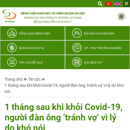
Yêu
thương
Lan
tỏa
–
TỔNG QUAN BỆNH VIỆN
ĐỘI NGŨ CHUYÊN MÔN
Trao
hy
BẢNG GIÁ DỊCH VỤ
IVF - THỤ TINH ỐNG NGHIỆM
vọng,
vun
TRA CỨU KẾT QUẢ
GÓC BÁO CHÍ
trọn
hạnh
Trang chủ
Tin tức
phúc
1 tháng sau khi khỏi Covid-19, người đàn ông ‘tránh vợ’ vì lý do khó
gia
nói
đình
Quân
1 tháng sau khi khỏi Covid-19,
nhân
người đàn ông ‘tránh vợ’ vì lý
do khó nói