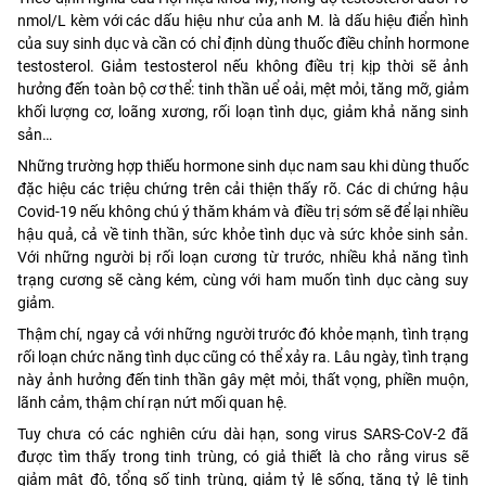
nmol/L kèm với các dấu hiệu như của anh M. là dấu hiệu điển hình
của suy sinh dục và cần có chỉ định dùng thuốc điều chỉnh hormone
testosterol. Giảm testosterol nếu không điều trị kịp thời sẽ ảnh
hưởng đến toàn bộ cơ thể: tinh thần uể oải, mệt mỏi, tăng mỡ, giảm
khối lượng cơ, loãng xương, rối loạn tình dục, giảm khả năng sinh
sản…
Những trường hợp thiếu hormone sinh dục nam sau khi dùng thuốc
đặc hiệu các triệu chứng trên cải thiện thấy rõ. Các di chứng hậu
Covid-19 nếu không chú ý thăm khám và điều trị sớm sẽ để lại nhiều
hậu quả, cả về tinh thần, sức khỏe tình dục và sức khỏe sinh sản.
Với những người bị rối loạn cương từ trước, nhiều khả năng tình
trạng cương sẽ càng kém, cùng với ham muốn tình dục càng suy
giảm.
Thậm chí, ngay cả với những người trước đó khỏe mạnh, tình trạng
rối loạn chức năng tình dục cũng có thể xảy ra. Lâu ngày, tình trạng
này ảnh hưởng đến tinh thần gây mệt mỏi, thất vọng, phiền muộn,
lãnh cảm, thậm chí rạn nứt mối quan hệ.
Tuy chưa có các nghiên cứu dài hạn, song virus SARS-CoV-2 đã
được tìm thấy trong tinh trùng, có giả thiết là cho rằng virus sẽ
giảm mật độ, tổng số tinh trùng, giảm tỷ lệ sống, tăng tỷ lệ tinh