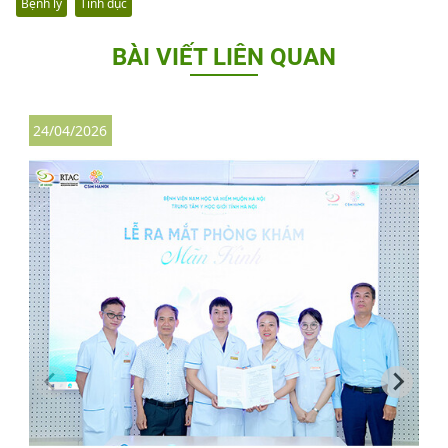
Bệnh lý
Tình dục
BÀI VIẾT LIÊN QUAN
24/04/2026
1