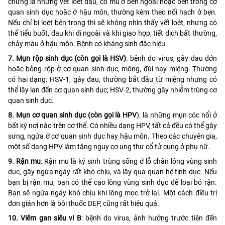
chứng là những vết loét đau, có mủ ở bên ngoài hoặc bên trong cơ
quan sinh dục hoặc ở hậu môn, thường kèm theo nổi hạch ở bẹn.
Nếu chỉ bị loét bên trong thì sẽ không nhìn thấy vết loét, nhưng có
thể tiểu buốt, đau khi đi ngoài và khi giao hợp, tiết dịch bất thường,
chảy máu ở hậu môn. Bệnh có kháng sinh đặc hiệu.
7. Mụn rộp sinh dục (còn gọi là HSV)
: bệnh do virus, gây đau đớn
hoặc bỏng rộp ở cơ quan sinh dục, mông, đùi hay miệng. Thường
có hai dạng: HSV-1, gây đau, thường bắt đầu từ miệng nhưng có
thể lây lan đến cơ quan sinh dục; HSV-2, thường gây nhiễm trùng cơ
quan sinh dục.
8. Mụn cơ quan sinh dục (còn gọi là HPV
): là những mụn cóc nổi ở
bất kỳ nơi nào trên cơ thể. Có nhiều dạng HPV, tất cả đều có thể gây
sưng, ngứa ở cơ quan sinh dục hay hậu môn. Theo các chuyên gia,
một số dạng HPV làm tăng nguy cơ ung thư cổ tử cung ở phụ nữ.
9. Rận mu
: Rận mu là ký sinh trùng sống ở lỗ chân lông vùng sinh
dục, gây ngứa ngáy rất khó chịu, và lây qua quan hệ tình dục. Nếu
bạn bị rận mu, bạn có thể cạo lông vùng sinh dục để loại bỏ rận.
Bạn sẽ ngứa ngáy khó chịu khi lông mọc trở lại. Một cách điều trị
đơn giản hơn là bôi thuốc DEP, cũng rất hiệu quả.
10. Viêm gan siêu vi B
: bệnh do virus, ảnh hưởng trước tiên đến