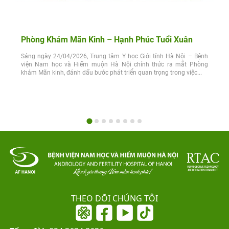
Phòng Khám Mãn Kinh – Hạnh Phúc Tuổi Xuân
Sáng ngày 24/04/2026, Trung tâm Y học Giới tính Hà Nội – Bệnh
viện Nam học và Hiếm muộn Hà Nội chính thức ra mắt Phòng
khám Mãn kinh, đánh dấu bước phát triển quan trọng trong việc...
THEO DÕI CHÚNG TÔI