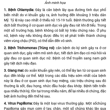
Ảnh minh họa
1. Bệnh Chlamydia:
Đây là căn bệnh lây qua đường tình dục phổ
biến nhất do vi khuẩn gây ra, ảnh hưởng đến khoảng 3 triệu dân
Mỹ. Tỷ lệ này cao nhất ở thiếu nữ 15-19 tuổi. Bệnh thường gây tiết
dịch bất thường ở cơ quan sinh dục và gây đau rát khi đi tiểu. Trong
một số trường hợp, bệnh không có bất kỳ triệu chứng nào. Ở phụ
nữ, bệnh này nếu không được điều trị sẽ phát triển thành chứng
viêm vùng chậu (PID), có thể dẫn đến vô sinh.
2. Bệnh Trichomonas (Trùng roi)
: căn bệnh do ký sinh gây ra ở cơ
quan sinh dục, gây viêm mô sinh dục, tiết dịch âm đạo có mùi hôi và
gây đau cơ quan sinh dục nữ. Bệnh có thể truyền sang nam giới
gây tiệt dịch niệu đạo.
3. Giang mai:
do xoắn khuẩn gây nên, có thể lây lan từ cơ quan sinh
dục đến khắp cơ thể. Một trong các dấu hiệu sớm nhất của bệnh
này là đau ở cơ quan sinh dục hay miệng, các triệu chứng sau đó
thường là sốt, đau họng, nhức đầu hoặc đau khớp. Bệnh tiến triển
qua nhiều thời kỳ, tồn tại trong nhiều năm, để lại nhiều di chứng, đặc
biệt ảnh hưởng đến thế hệ sau.
4. Virus Papilloma:
Đây là một loại virus thường gặp. Một sốchủng
Papilloma gây mụn cơm ở tay, chân, một số chủng khác lây qua