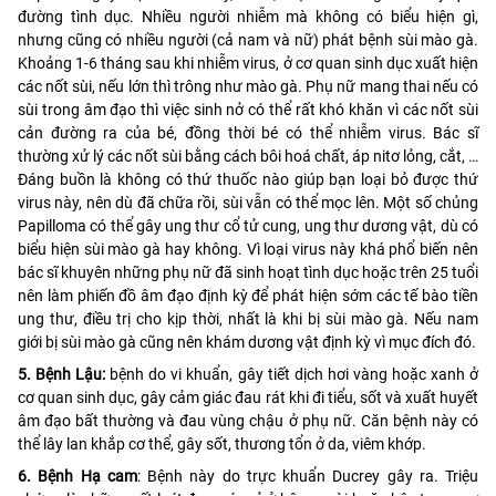
đường tình dục. Nhiều người nhiễm mà không có biểu hiện gì,
nhưng cũng có nhiều người (cả nam và nữ) phát bệnh sùi mào gà.
Khoảng 1-6 tháng sau khi nhiễm virus, ở cơ quan sinh dục xuất hiện
các nốt sùi, nếu lớn thì trông như mào gà. Phụ nữ mang thai nếu có
sùi trong âm đạo thì việc sinh nở có thể rất khó khăn vì các nốt sùi
cản đường ra của bé, đồng thời bé có thể nhiễm virus. Bác sĩ
thường xử lý các nốt sùi bằng cách bôi hoá chất, áp nitơ lỏng, cắt, …
Đáng buồn là không có thứ thuốc nào giúp bạn loại bỏ được thứ
virus này, nên dù đã chữa rồi, sùi vẫn có thể mọc lên. Một số chủng
Papilloma có thể gây ung thư cổ tử cung, ung thư dương vật, dù có
biểu hiện sùi mào gà hay không. Vì loại virus này khá phổ biến nên
bác sĩ khuyên những phụ nữ đã sinh hoạt tình dục hoặc trên 25 tuổi
nên làm phiến đồ âm đạo định kỳ để phát hiện sớm các tế bào tiền
ung thư, điều trị cho kịp thời, nhất là khi bị sùi mào gà. Nếu nam
giới bị sùi mào gà cũng nên khám dương vật định kỳ vì mục đích đó.
5. Bệnh Lậu:
bệnh do vi khuẩn, gây tiết dịch hơi vàng hoặc xanh ở
cơ quan sinh dục, gây cảm giác đau rát khi đi tiểu, sốt và xuất huyết
âm đạo bất thường và đau vùng chậu ở phụ nữ. Căn bệnh này có
thể lây lan khắp cơ thể, gây sốt, thương tổn ở da, viêm khớp.
6. Bệnh Hạ cam
: Bệnh này do trực khuẩn Ducrey gây ra. Triệu