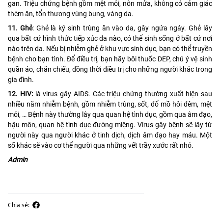
gan. Triệu chứng bệnh gồm mệt mỏi, nôn mửa, không có cảm giác
thèm ăn, tổn thương vùng bụng, vàng da.
11. Ghẻ
: Ghẻ là ký sinh trùng ăn vào da, gây ngứa ngáy. Ghẻ lây
qua bất cứ hình thức tiếp xúc da nào, có thể sinh sống ở bất cứ nơi
nào trên da. Nếu bị nhiễm ghẻ ở khu vực sinh dục, bạn có thể truyền
bệnh cho bạn tình. Để điều trị, bạn hãy bôi thuốc DEP, chú ý vệ sinh
quần áo, chăn chiếu, đồng thời điều trị cho những người khác trong
gia đình.
12. HIV:
là virus gây AIDS. Các triệu chứng thường xuất hiện sau
nhiều năm nhiễm bệnh, gồm nhiễm trùng, sốt, đổ mồ hôi đêm, mệt
mỏi, … Bệnh này thường lây qua quan hệ tình dục, gồm qua âm đạo,
hậu môn, quan hệ tình dục đường miệng. Virus gây bệnh sẽ lây từ
người này qua người khác ở tinh dịch, dịch âm đạo hay máu. Một
số khác sẽ vào cơ thể người qua những vết trầy xước rất nhỏ.
Admin
Chia sẻ: