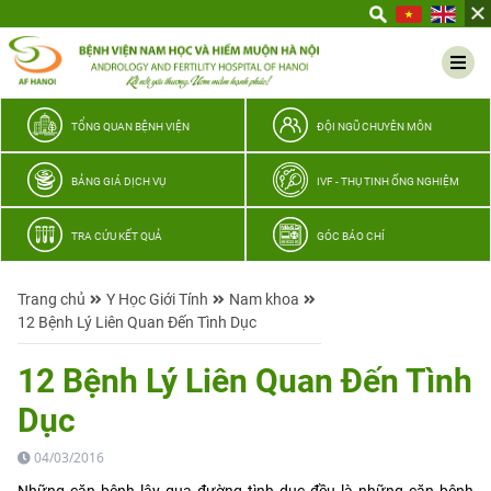
Yêu
thương
Lan
tỏa
–
TỔNG QUAN BỆNH VIỆN
ĐỘI NGŨ CHUYÊN MÔN
Trao
hy
BẢNG GIÁ DỊCH VỤ
IVF - THỤ TINH ỐNG NGHIỆM
vọng,
vun
TRA CỨU KẾT QUẢ
GÓC BÁO CHÍ
trọn
hạnh
Trang chủ
Y Học Giới Tính
Nam khoa
phúc
12 Bệnh Lý Liên Quan Đến Tình Dục
gia
đình
12 Bệnh Lý Liên Quan Đến Tình
Quân
Dục
nhân
04/03/2016
Những căn bệnh lây qua đường tình dục đều là những căn bệnh