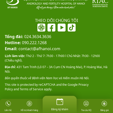
THEO DÕI CHÚNG TÔI
Tổng đài:
024.3634.3636
Hotline:
090.222.1268
Email:
contact@afhanoi.com
Lịch làm việc:
Thứ 2 - Thứ 7: 7h30 - 17h00 l Chủ Nhật: 7h30 - 12h00
(Chiều nghỉ).
Địa chỉ:
431 Tam Trinh (Lô 07 – 3A Cụm CN Hoàng Mai), P. Hoàng Mai, Hà
Nội.
Bản quyền thuộc về Bệnh viện Nam học và Hiếm muộn Hà Nội.
This site is protected by reCAPTCHA and the Google
Privacy
Policy
and
Terms of Service
apply.
Đăng ký khám
Đăng ký khám
Hỗ trợ khách hàng
Tra cứu KQ
Bảng giá
Liên hệ