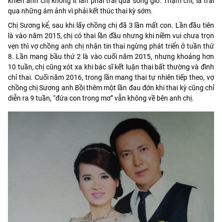
khiến anh chị không ít lần phải trải qua sóng gió. Thậm chí, là trải
qua những ám ảnh vì phải kết thúc thai kỳ sớm.
Chị Sương kể, sau khi lấy chồng chị đã 3 lần mất con. Lần đầu tiên
là vào năm 2015, chị có thai lần đầu nhưng khi niềm vui chưa trọn
vẹn thì vợ chồng anh chị nhận tin thai ngừng phát triển ở tuần thứ
8. Lần mang bầu thứ 2 là vào cuối năm 2015, nhưng khoảng hơn
10 tuần, chị cũng xót xa khi bác sĩ kết luận thai bất thường và đình
chỉ thai. Cuối năm 2016, trong lần mang thai tự nhiên tiếp theo, vợ
chồng chị Sương anh Bồi thêm một lần đau đớn khi thai kỳ cũng chỉ
diễn ra 9 tuần, “đứa con trong mơ” vẫn không về bên anh chị.