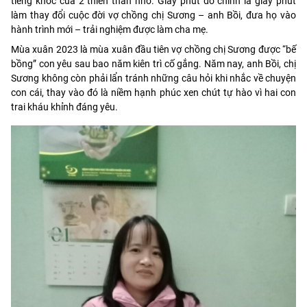
tiếng khóc của 2 thiên thần nhỏ. Giây phút đó chính là giây phút
làm thay đổi cuộc đời vợ chồng chị Sương – anh Bồi, đưa họ vào
hành trình mới – trải nghiệm được làm cha mẹ.
Mùa xuân 2023 là mùa xuân đầu tiên vợ chồng chị Sương được “bế
bồng” con yêu sau bao năm kiên trì cố gắng. Năm nay, anh Bồi, chị
Sương không còn phải lẩn tránh những câu hỏi khi nhắc về chuyện
con cái, thay vào đó là niềm hạnh phúc xen chút tự hào vì hai con
trai kháu khỉnh đáng yêu.