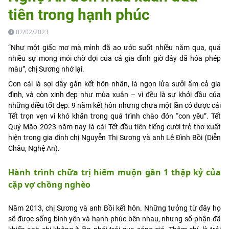
tiên trong hạnh phúc
02/02/2023
“Như một giấc mơ mà mình đã ao ước suốt nhiều năm qua, quá
nhiều sự mong mỏi chờ đợi của cả gia đình giờ đây đã hóa phép
màu”, chị Sương nhớ lại.
Con cái là sợi dây gắn kết hôn nhân, là ngọn lửa sưởi ấm cả gia
đình, và còn xinh đẹp như mùa xuân – vì đều là sự khởi đầu của
những điều tốt đẹp. 9 năm kết hôn nhưng chưa một lần có được cái
Tết trọn vẹn vì khó khăn trong quá trình chào đón “con yêu”. Tết
Quý Mão 2023 năm nay là cái Tết đầu tiên tiếng cười trẻ thơ xuất
hiện trong gia đình chị Nguyễn Thị Sương và anh Lê Đình Bồi (Diễn
Châu, Nghệ An).
Hành trình chữa trị hiếm muộn gần 1 thập kỷ của
cặp vợ chồng nghèo
Năm 2013, chị Sương và anh Bồi kết hôn. Những tưởng từ đây họ
sẽ được sống bình yên và hạnh phúc bên nhau, nhưng số phận đã