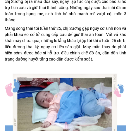
chị Sương bị ra máu dọa sảy, ngay lập tức chị được các bác sĩ hỗ
trợ tích cực và giữ thai thành công. Những ngày sau thai nhi đã an
toàn trong bụng mẹ, sinh linh bé nhỏ mạnh mẽ vượt cột mốc 3
tháng.
Mang song thai tới tuần thứ 25, chị Sương gặp nguy cơ sinh non và
phải khâu eo cổ tử cung cấp cứu để giữ thai an toàn. Vất vả khó
khăn này chưa qua, những lo lắng khác lại ập tới khi ở tuần 26 chị bị
tiểu đường thai kỳ, nguy cơ tiền sản giật. May mắn thay do phát
hiện sớm, được bác sĩ hỗ trợ, điều chỉnh chế độ ăn, dần dần tình
trạng đường huyết tăng cao dần được kiểm soát.