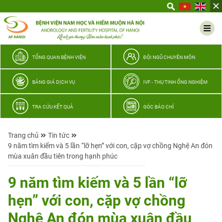
Yêu
thương
Lan
tỏa
–
TỔNG QUAN BỆNH VIỆN
ĐỘI NGŨ CHUYÊN MÔN
Trao
hy
BẢNG GIÁ DỊCH VỤ
IVF - THỤ TINH ỐNG NGHIỆM
vọng,
vun
TRA CỨU KẾT QUẢ
GÓC BÁO CHÍ
trọn
hạnh
Trang chủ
Tin tức
phúc
9 năm tìm kiếm và 5 lần “lỡ hẹn” với con, cặp vợ chồng Nghệ An đón
gia
mùa xuân đầu tiên trong hạnh phúc
đình
Quân
9 năm tìm kiếm và 5 lần “lỡ
nhân
hẹn” với con, cặp vợ chồng
Nghệ An đón mùa xuân đầu