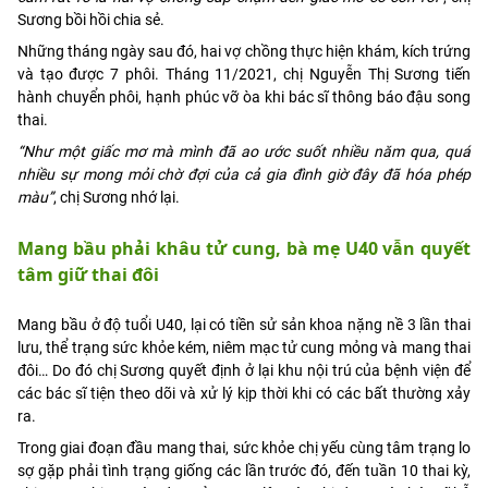
Sương bồi hồi chia sẻ.
Những tháng ngày sau đó, hai vợ chồng thực hiện khám, kích trứng
và tạo được 7 phôi. Tháng 11/2021, chị Nguyễn Thị Sương tiến
hành chuyển phôi, hạnh phúc vỡ òa khi bác sĩ thông báo đậu song
thai.
“Như một giấc mơ mà mình đã ao ước suốt nhiều năm qua, quá
nhiều sự mong mỏi chờ đợi của cả gia đình giờ đây đã hóa phép
màu”
, chị Sương nhớ lại.
Mang bầu phải khâu tử cung, bà mẹ U40 vẫn quyết
tâm giữ thai đôi
Mang bầu ở độ tuổi U40, lại có tiền sử sản khoa nặng nề 3 lần thai
lưu, thể trạng sức khỏe kém, niêm mạc tử cung mỏng và mang thai
đôi… Do đó chị Sương quyết định ở lại khu nội trú của bệnh viện để
các bác sĩ tiện theo dõi và xử lý kịp thời khi có các bất thường xảy
ra.
Trong giai đoạn đầu mang thai, sức khỏe chị yếu cùng tâm trạng lo
sợ gặp phải tình trạng giống các lần trước đó, đến tuần 10 thai kỳ,