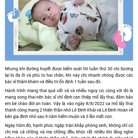
Nhưng khi đường huyết được kiểm soát thì tuần thứ 30 chị Sương
lại bị đa ối và phù to hai chân, khi này chị nhanh chóng được các
bác sĩ thăm khám và điều trị ổn định 1 tuần sau đó.
Hành trình mang thai quá vất vả và nhiều nguy cơ, cùng với đó là
mang song thai nên bác sĩ chỉ định can thiệp mổ lấy thai, đảm bảo
em bé chào đời an toàn. Vậy là vào ngày 8/8/2022 ca mổ lấy thai
thành công mang 2 thiên thần nhỏ Lê Đình Khải và Lê Đình Hoàn về
bên gia đình nhỏ sau 9 năm hiếm muộn và 3 lần mất con.
Ngày hôm đó, hạnh phúc ngập tràn khắp phòng sinh, không chỉ có
chị mà cả chồng và mẹ chồng đều khóc rất nhiều khi lắng nghe