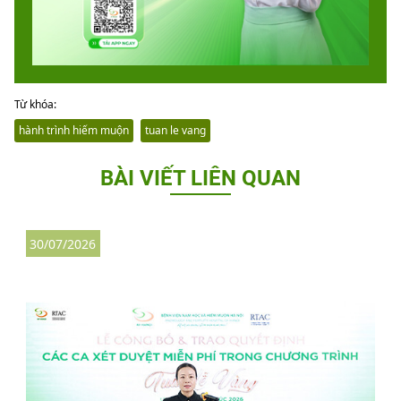
Từ khóa:
hành trình hiếm muộn
tuan le vang
BÀI VIẾT LIÊN QUAN
30/07/2026
3