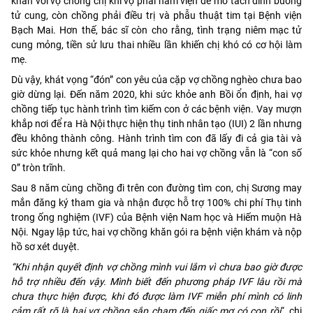
khăn với vợ chồng chị khi vợ phải nằm viện để mổ tách dính buồng
tử cung, còn chồng phải điều trị và phẫu thuật tim tại Bệnh viện
Bạch Mai. Hơn thế, bác sĩ còn cho rằng, tình trạng niêm mạc tử
cung mỏng, tiền sử lưu thai nhiều lần khiến chị khó có cơ hội làm
mẹ.
Dù vậy, khát vọng “đón” con yêu của cặp vợ chồng nghèo chưa bao
giờ dừng lại. Đến năm 2020, khi sức khỏe anh Bồi ổn định, hai vợ
chồng tiếp tục hành trình tìm kiếm con ở các bệnh viện. Vay mượn
khắp nơi để ra Hà Nội thực hiện thụ tinh nhân tạo (IUI) 2 lần nhưng
đều không thành công. Hành trình tìm con đã lấy đi cả gia tài và
sức khỏe nhưng kết quả mang lại cho hai vợ chồng vẫn là “con số
0” tròn trĩnh.
Sau 8 năm cùng chồng đi trên con đường tìm con, chị Sương may
mắn đăng ký tham gia và nhận được hỗ trợ 100% chi phí Thụ tinh
trong ống nghiệm (IVF) của Bệnh viện Nam học và Hiếm muộn Hà
Nội. Ngay lập tức, hai vợ chồng khăn gói ra bệnh viện khám và nộp
hồ sơ xét duyệt.
“Khi nhận quyết định vợ chồng mình vui lắm vì chưa bao giờ được
hỗ trợ nhiều đến vậy. Mình biết đến phương pháp IVF lâu rồi mà
chưa thực hiện được, khi đó được làm IVF miễn phí mình có linh
cảm rất rõ là hai vợ chồng sắp chạm đến giấc mơ có con rồi
“, chị