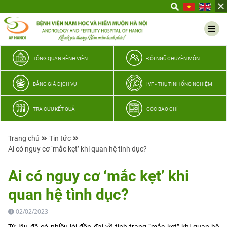
Yêu
thương
Lan
tỏa
–
TỔNG QUAN BỆNH VIỆN
ĐỘI NGŨ CHUYÊN MÔN
Trao
hy
BẢNG GIÁ DỊCH VỤ
IVF - THỤ TINH ỐNG NGHIỆM
vọng,
vun
TRA CỨU KẾT QUẢ
GÓC BÁO CHÍ
trọn
hạnh
Trang chủ
Tin tức
phúc
Ai có nguy cơ ‘mắc kẹt’ khi quan hệ tình dục?
gia
đình
Ai có nguy cơ ‘mắc kẹt’ khi
Quân
quan hệ tình dục?
nhân
02/02/2023
Từ lâu đã có nhiều lời đồn đại về tình trạng “mắc kẹt” khi quan hệ