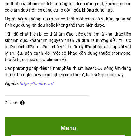
co thắt của nhóm cơ đi từ xương mu đến xương cụt, khiến cho các
cơ ở âm đạo trở nên căng cứng đột ngột, không dung nạp.
Người bệnh không tạo ra sự co thắt một cách có ý thức, quan hệ
tình dục cũng rất đau hoặc không thể thực hiện được.
“Khi đã phát hiện bị co thắt âm đạo, việc cần làm là khai thác tiền
sử tình dục, khám tìm nguyên nhân và đưa ra hướng điều trị. Có
nhiều cách điều trị bệnh, chủ yếu là tâm lý liệu pháp kết hợp với vật
lý trị liệu. Bên cạnh đó, một số khác cần dùng thuốc (hormone,
thuốc tê, corticoid, botulimum A).
Các phương pháp điều trị như phẫu thuật, laser CO
, sóng âm đang
2
được thử nghiệm và cần nghiên cứu thêm”, bác sĩ Ngọc cho hay.
Nguồn:
https://tuoitre.vn/
Chia sẻ:
Menu