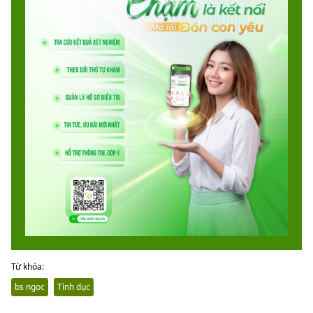
Từ khóa:
bs ngọc
Tình dục