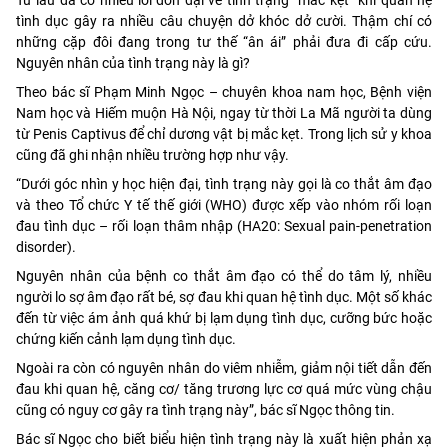
tình dục gây ra nhiều câu chuyện dở khóc dở cười. Thậm chí có
những cặp đôi đang trong tư thế “ân ái” phải đưa đi cấp cứu.
Nguyên nhân của tình trạng này là gì?
Theo bác sĩ Phạm Minh Ngọc – chuyên khoa nam học, Bệnh viện
Nam học và Hiếm muộn Hà Nội, ngay từ thời La Mã người ta dùng
từ Penis Captivus để chỉ dương vật bị mắc kẹt. Trong lịch sử y khoa
cũng đã ghi nhận nhiều trường hợp như vậy.
“Dưới góc nhìn y học hiện đại, tình trạng này gọi là co thắt âm đạo
và theo Tổ chức Y tế thế giới (WHO) được xếp vào nhóm rối loạn
đau tình dục – rối loạn thâm nhập (HA20: Sexual pain-penetration
disorder).
Nguyên nhân của bệnh co thắt âm đạo có thể do tâm lý, nhiều
người lo sợ âm đạo rất bé, sợ đau khi quan hệ tình dục. Một số khác
đến từ việc ám ảnh quá khứ bị lạm dụng tình dục, cưỡng bức hoặc
chứng kiến cảnh lạm dụng tình dục.
Ngoài ra còn có nguyên nhân do viêm nhiễm, giảm nội tiết dẫn đến
đau khi quan hệ, căng cơ/ tăng trương lực cơ quá mức vùng chậu
cũng có nguy cơ gây ra tình trạng này”, bác sĩ Ngọc thông tin.
Bác sĩ Ngọc cho biết biểu hiện tình trạng này là xuất hiện phản xạ