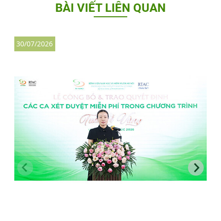
BÀI VIẾT LIÊN QUAN
30/07/2026
3