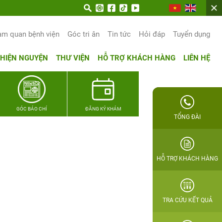
n trọn hạnh phúc gia đình Quân nhân
am quan bệnh viện
Góc tri ân
Tin tức
Hỏi đáp
Tuyển dụng
THIỆN NGUYỆN
THƯ VIỆN
HỖ TRỢ KHÁCH HÀNG
LIÊN HỆ
GÓC BÁO CHÍ
ĐĂNG KÝ KHÁM
TỔNG ĐÀI
HỖ TRỢ KHÁCH HÀNG
TRA CỨU KẾT QUẢ