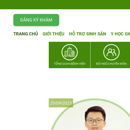
ĐĂNG KÝ KHÁM
TRANG CHỦ
GIỚI THIỆU
HỖ TRỢ SINH SẢN
Y HỌC GI
TỔNG QUAN BỆNH VIỆN
ĐỘI NGŨ CHUYÊN MÔN
20/09/2023