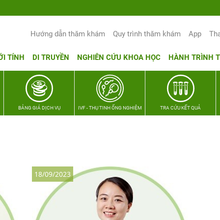
Yêu thương Lan tỏa – Trao hy vọng, vu
Hướng dẫn thăm khám
Quy trình thăm khám
App
Th
ỚI TÍNH
DI TRUYỀN
NGHIÊN CỨU KHOA HỌC
HÀNH TRÌNH 
BẢNG GIÁ DỊCH VỤ
IVF - THỤ TINH ỐNG NGHIỆM
TRA CỨU KẾT QUẢ
18/09/2023