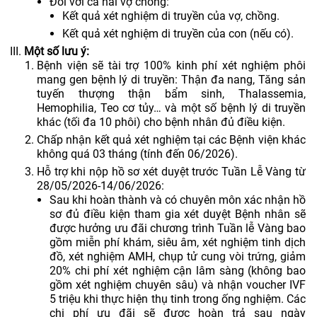
Đối với cả hai vợ chồng:
Kết quả xét nghiệm di truyền của vợ, chồng.
Kết quả xét nghiệm di truyền của con (nếu có).
Một số lưu ý:
Bệnh viện sẽ tài trợ 100% kinh phí xét nghiệm phôi
mang gen bệnh lý di truyền: Thận đa nang, Tăng sản
tuyến thượng thận bẩm sinh, Thalassemia,
Hemophilia, Teo cơ tủy… và một số bệnh lý di truyền
khác (tối đa 10 phôi) cho bệnh nhân đủ điều kiện.
Chấp nhận kết quả xét nghiệm tại các Bệnh viện khác
không quá 03 tháng (tính đến 06/2026).
Hỗ trợ khi nộp hồ sơ xét duyệt trước Tuần Lễ Vàng từ
28/05/2026-14/06/2026:
Sau khi hoàn thành và có chuyên môn xác nhận hồ
sơ đủ điều kiện tham gia xét duyệt Bệnh nhân sẽ
được hưởng ưu đãi chương trình Tuần lễ Vàng bao
gồm miễn phí khám, siêu âm, xét nghiệm tinh dịch
đồ, xét nghiệm AMH, chụp tử cung vòi trứng, giảm
20% chi phí xét nghiệm cận lâm sàng (không bao
gồm xét nghiệm chuyên sâu) và nhận voucher IVF
5 triệu khi thực hiện thụ tinh trong ống nghiệm. Các
chi phí ưu đãi sẽ được hoàn trả sau ngày