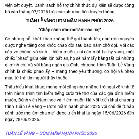
viện xét duyệt. Danh sách hỗ trợ chính thức dự kiến sẽ được công
bố vào tháng 07/2026 trên các phương tiện truyền thông.
TUẦN LỄ VÀNG ƯƠM MẦM HẠNH PHÚC 2026
“Chắp cánh ước mơ làm cha mẹ”
Có những nỗi khát khao không thể gọi thành tên, như ước nguyện
được nghe tiếng con khóc chào đời sau bao năm chờ đợi. Với các
cặp vợ chồng vô sinh – hiếm muộn, chỉ cần một tia hy vọng, một
chiếc “phao” giữa biển lớn bất an, họ sẽ nắm lấy bằng tất cả những
gì mình có. Và với hàng ngàn gia đình, chương trình Tuần Lễ Vàng
chính là chiếc phao ấy – mang theo yêu thương, cơ hội và phép
màu từ trái tim người thầy thuốc.
Thấu hiểu khát khao, mong mỏi cũng như những trở ngại về kinh tế
trên hành trình tìm kiếm tiếng cười trẻ thơ của các gia đình hiếm
muộn, Bệnh viện Nam học và Hiếm muộn Hà Nội triển khai chương
trình Tuần Lễ Vàng – Ươm mầm hạnh phúc 2025 với chủ đề “Chắp
cánh ước mơ làm cha mẹ” được triển khai từ ngày 15/06/2026 đến
ngày 28/06/2026.
TUẦN LỄ VÀNG – ƯƠM MẦM HẠNH PHÚC 2026