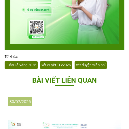
Từ khóa:
Tuần Lễ Vàng 2026
xét duyệt TLV2026
xét duyệt miễn phí
BÀI VIẾT LIÊN QUAN
30/07/2026
3