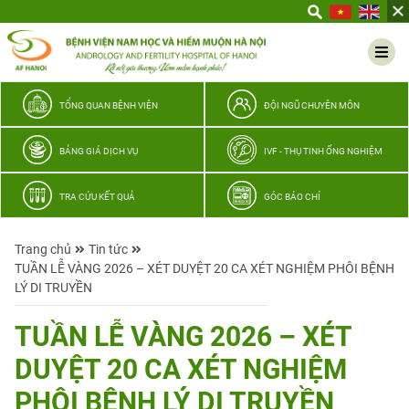
Yêu
thương
Lan
tỏa
–
TỔNG QUAN BỆNH VIỆN
ĐỘI NGŨ CHUYÊN MÔN
Trao
hy
BẢNG GIÁ DỊCH VỤ
IVF - THỤ TINH ỐNG NGHIỆM
vọng,
vun
TRA CỨU KẾT QUẢ
GÓC BÁO CHÍ
trọn
hạnh
Trang chủ
Tin tức
phúc
TUẦN LỄ VÀNG 2026 – XÉT DUYỆT 20 CA XÉT NGHIỆM PHÔI BỆNH
gia
LÝ DI TRUYỀN
đình
Quân
TUẦN LỄ VÀNG 2026 – XÉT
nhân
DUYỆT 20 CA XÉT NGHIỆM
PHÔI BỆNH LÝ DI TRUYỀN