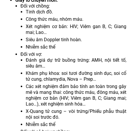
Giấy tờ chuyên môn:
Đối với chồng:
Tinh dịch đồ.
Công thức máu, nhóm máu.
Xét nghiệm cơ bản: HIV; Viêm gan B, C; Giang
mai; Lao…
Siêu âm Doppler tinh hoàn.
Nhiễm sắc thể
Đối với vợ:
Đánh giá dự trữ buồng trứng: AMH, nội tiết tố,
siêu âm…
Khám phụ khoa: soi tươi đường sinh dục, soi cổ
tử cung, chlamydia, Nova – Prep…
Các xét nghiệm đảm bảo tính an toàn trong gây
mê và mang thai: công thức máu, đông máu, xét
nghiệm cơ bản (HIV; Viêm gan B, C; Giang mai;
Lao…), xét nghiệm sinh hóa…
X-Quang tử cung – vòi trứng/Phiếu phẫu thuật
nội soi trước đó.
Nhiễm sắc thể