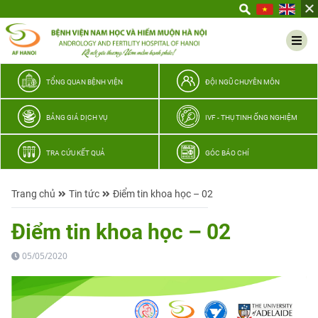
Yêu
thương
Lan
tỏa
–
TỔNG QUAN BỆNH VIỆN
ĐỘI NGŨ CHUYÊN MÔN
Trao
hy
BẢNG GIÁ DỊCH VỤ
IVF - THỤ TINH ỐNG NGHIỆM
vọng,
vun
TRA CỨU KẾT QUẢ
GÓC BÁO CHÍ
trọn
hạnh
Trang chủ
Tin tức
Điểm tin khoa học – 02
phúc
gia
Điểm tin khoa học – 02
đình
Quân
05/05/2020
nhân