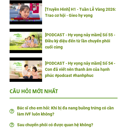
[Truyền Hình] H1 - Tuần Lễ Vàng 2026:
Trao cơ hội - Gieo hy vọng
[PODCAST - Hy vọng nảy mầm] Số 55 -
Điều kỳ diệu đến từ lần chuyển phôi
cuối cùng
[PODCAST - Hy vọng nảy mầm] Số 54 -
Con đã viết nên thanh âm của hạnh
phúc #podcast #hanhphuc
CÂU HỎI MỚI NHẤT
Bác sĩ cho em hỏi: Khi bị đa nang buồng trứng có cần
làm IVF luôn không?
Sau chuyển phôi có được quan hệ không?