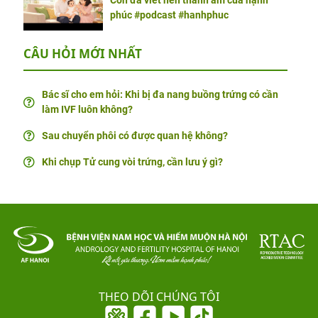
Con đã viết nên thanh âm của hạnh
phúc #podcast #hanhphuc
CÂU HỎI MỚI NHẤT
Bác sĩ cho em hỏi: Khi bị đa nang buồng trứng có cần
làm IVF luôn không?
Sau chuyển phôi có được quan hệ không?
Khi chụp Tử cung vòi trứng, cần lưu ý gì?
THEO DÕI CHÚNG TÔI