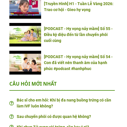
[Truyền Hình] H1 - Tuần Lễ Vàng 2026:
Trao cơ hội - Gieo hy vọng
[PODCAST - Hy vọng nảy mầm] Số 55 -
Điều kỳ diệu đến từ lần chuyển phôi
cuối cùng
[PODCAST - Hy vọng nảy mầm] Số 54 -
Con đã viết nên thanh âm của hạnh
phúc #podcast #hanhphuc
CÂU HỎI MỚI NHẤT
Bác sĩ cho em hỏi: Khi bị đa nang buồng trứng có cần
làm IVF luôn không?
Sau chuyển phôi có được quan hệ không?
Khi chụp Tử cung vòi trứng, cần lưu ý gì?