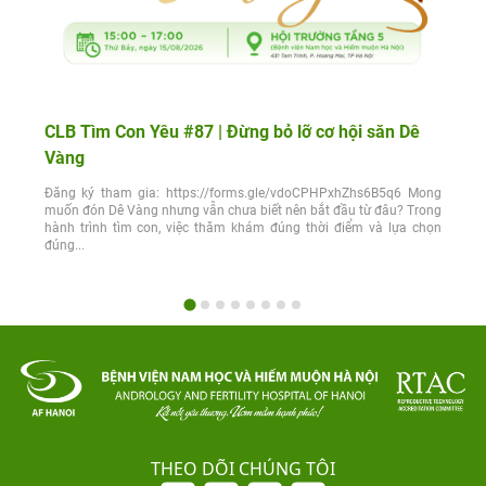
CLB Tìm Con Yêu #87 | Đừng bỏ lỡ cơ hội săn Dê
Vàng
Đăng ký tham gia: https://forms.gle/vdoCPHPxhZhs6B5q6 Mong
muốn đón Dê Vàng nhưng vẫn chưa biết nên bắt đầu từ đâu? Trong
hành trình tìm con, việc thăm khám đúng thời điểm và lựa chọn
đúng...
THEO DÕI CHÚNG TÔI