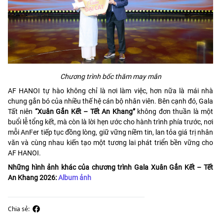
Chương trình bốc thăm may mắn
AF HANOI tự hào không chỉ là nơi làm việc, hơn nữa là mái nhà
chung gắn bó của nhiều thế hệ cán bộ nhân viên. Bên cạnh đó, Gala
Tất niên
“Xuân Gắn Kết – Tết An Khang”
không đơn thuần là một
buổi lễ tổng kết, mà còn là lời hẹn ước cho hành trình phía trước, nơi
mỗi AnFer tiếp tục đồng lòng, giữ vững niềm tin, lan tỏa giá trị nhân
văn và cùng nhau kiến tạo một tương lai phát triển bền vững cho
AF HANOI.
Những hình ảnh khác của chương trình Gala Xuân Gắn Kết – Tết
An Khang 2026:
Album ảnh
Chia sẻ: