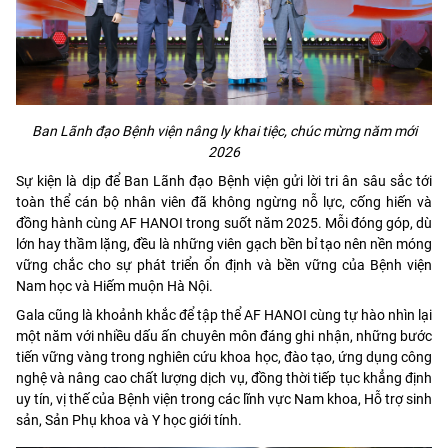
Ban Lãnh đạo Bệnh viện nâng ly khai tiệc, chúc mừng năm mới
2026
Sự kiện là dịp để Ban Lãnh đạo Bệnh viện gửi lời tri ân sâu sắc tới
toàn thể cán bộ nhân viên đã không ngừng nỗ lực, cống hiến và
đồng hành cùng AF HANOI trong suốt năm 2025. Mỗi đóng góp, dù
lớn hay thầm lặng, đều là những viên gạch bền bỉ tạo nên nền móng
vững chắc cho sự phát triển ổn định và bền vững của Bệnh viện
Nam học và Hiếm muộn Hà Nội.
Gala cũng là khoảnh khắc để tập thể AF HANOI cùng tự hào nhìn lại
một năm với nhiều dấu ấn chuyên môn đáng ghi nhận, những bước
tiến vững vàng trong nghiên cứu khoa học, đào tạo, ứng dụng công
nghệ và nâng cao chất lượng dịch vụ, đồng thời tiếp tục khẳng định
uy tín, vị thế của Bệnh viện trong các lĩnh vực Nam khoa, Hỗ trợ sinh
sản, Sản Phụ khoa và Y học giới tính.