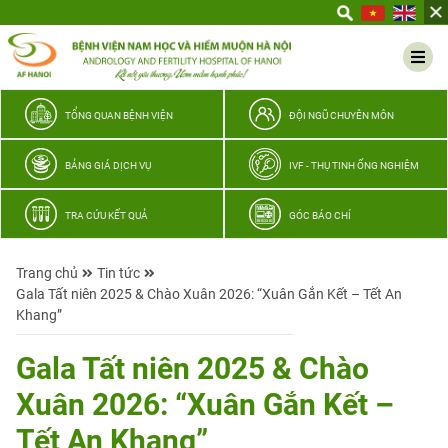
Yêu
thương
Lan
tỏa
–
TỔNG QUAN BỆNH VIỆN
ĐỘI NGŨ CHUYÊN MÔN
Trao
hy
BẢNG GIÁ DỊCH VỤ
IVF - THỤ TINH ỐNG NGHIỆM
vọng,
vun
TRA CỨU KẾT QUẢ
GÓC BÁO CHÍ
trọn
hạnh
Trang chủ
Tin tức
phúc
Gala Tất niên 2025 & Chào Xuân 2026: “Xuân Gắn Kết – Tết An
gia
Khang”
đình
Quân
Gala Tất niên 2025 & Chào
nhân
Xuân 2026: “Xuân Gắn Kết –
Tết An Khang”