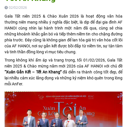
02/02/2026
Gala Tất niên 2025 & Chào Xuân 2026 là hoạt động văn hóa
thường niên mang nhiều ý nghĩa đặc biệt, là dịp để đại gia đình AF
HANOI cùng nhìn lại hành trình một năm đã qua, cùng sẻ chia
những khoảnh khắc gắn bó và tiếp thêm niềm tin cho chặng đường
phía trước. Đây cũng là không gian để lan tỏa giá trị văn hóa cốt lõi
của AF HANOI, nơi sự gắn kết được bồi đắp từ niềm tin, sự tận tâm
và tinh thần đồng lòng vì mục tiêu chung.
Trong không khí ấm áp và trang trọng, tối 01/02/2026, Gala Tất
niên 2025 & Chào mừng năm mới 2026 của AF HANOI với chủ đề
“Xuân Gắn Kết – Tết An Khang”
đã diễn ra thành công tốt đẹp, để
lại nhiều cảm xúc lắng đọng và những kỷ niệm khó quên trong lòng
mỗi AnFer.