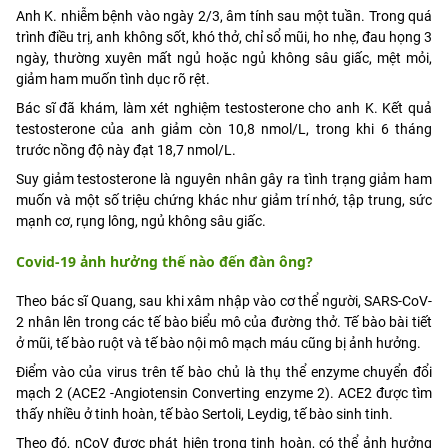
Anh K. nhiễm bệnh vào ngày 2/3, âm tính sau một tuần. Trong quá
trình điều trị, anh không sốt, khó thở, chỉ sổ mũi, ho nhẹ, đau họng 3
ngày, thường xuyên mất ngủ hoặc ngủ không sâu giấc, mệt mỏi,
giảm ham muốn tình dục rõ rệt.
Bác sĩ đã khám, làm xét nghiệm testosterone cho anh K. Kết quả
testosterone của anh giảm còn 10,8 nmol/L, trong khi 6 tháng
trước nồng độ này đạt 18,7 nmol/L.
Suy giảm testosterone là nguyên nhân gây ra tình trạng giảm ham
muốn và một số triệu chứng khác như giảm trí nhớ, tập trung, sức
mạnh cơ, rụng lông, ngủ không sâu giấc.
Covid-19 ảnh hưởng thế nào đến đàn ông?
Theo bác sĩ Quang, sau khi xâm nhập vào cơ thể người, SARS-CoV-
2 nhân lên trong các tế bào biểu mô của đường thở. Tế bào bài tiết
ở mũi, tế bào ruột và tế bào nội mô mạch máu cũng bị ảnh hưởng.
Điểm vào của virus trên tế bào chủ là thụ thể enzyme chuyển đổi
mạch 2 (ACE2 -Angiotensin Converting enzyme 2). ACE2 được tìm
thấy nhiều ở tinh hoàn, tế bào Sertoli, Leydig, tế bào sinh tinh.
Theo đó, nCoV được phát hiện trong tinh hoàn, có thể ảnh hưởng