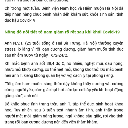
Chỉ trong một tuần, Bệnh viện Nam học và Hiếm muộn Hà Nội đã
tiếp nhận hàng chục bệnh nhân đến khám sức khỏe sinh sản, tình
dục hậu Covid-19.
Nồng độ nội tiết tố nam giảm rõ rệt sau khi khỏi Covid-19
Anh N.V.T. (25 tuổi, sống ở Hai Bà Trưng, Hà Nội) thường xuyên
stress, lo lắng vì rối loạn cương dương, giảm ham muốn tình dục
sau nhiễm nCoV từ ngày 16/2-24/2.
Khi mắc bệnh anh sốt 38,4 độ C, ho nhiều, nghẹt mũi, đau họng,
nhức mỏi khớp xương, cơ thể mệt mỏi, không khó thở. Do mắc bệnh
nên anh T. kiêng không quan hệ với vợ, cách ly tại phòng riêng.
“Tôi giảm ham muốn, sáng thức dậy không thấy dương vật cương
cứng, người yếu, cảm giác hụt hơi, sức lực cơ bắp yếu khi hoạt động
gắng sức”, anh nói.
Để khắc phục tình trạng trên, anh T. tập thể dục, sinh hoạt khoa
học. Tuy nhiên, sau 3 tuần test nhanh âm tính, anh thấy trong
người mệt mỏi, giảm năng lượng, ngủ không sâu giấc, rơi vào tình
trạng rối loạn cương dương nên đến viện thăm khám.