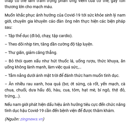
thấp có thể làm trầm trọng phản ứng viêm của cơ thể, gây tổn
thương lớn cho mạch máu.
Muốn khắc phục ảnh hưởng của Covid-19 tới sức khỏe sinh lý nam
giới, chuyên gia khuyên cáo đàn ông nên thực hiện các biện pháp
sau:
– Tập thể dục (đi bộ, chạy, tập cardio).
– Theo dõi nhịp tim, tăng dần cường độ tập luyện.
– Thư giãn, giảm căng thẳng.
– Bỏ thói quen xấu như hút thuốc lá, uống rượu, thức khuya, ăn
uống không lành mạnh, làm việc quá sức,…
– Tắm nắng dưới ánh mặt trời để đánh thức ham muốn tình dục.
– Ăn nhiều rau xanh, hoa quả (bơ, ớt sừng, cà rốt, yến mạch, cà
chua, chuối, dưa hấu đỏ, hàu, cua, tôm, hạt mè, bí ngô, thịt đỏ,
trứng,…).
Nếu nam giới phát hiện dấu hiệu ảnh hưởng tiêu cực đến chức năng
tình dục hậu Covid-19 cần đến bệnh viện để được thăm khám.
(Nguồn:
zingnews.vn
)