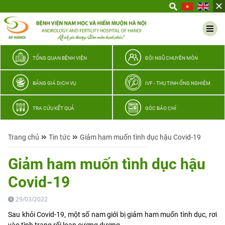
Yêu
thương
Lan
tỏa
–
TỔNG QUAN BỆNH VIỆN
ĐỘI NGŨ CHUYÊN MÔN
Trao
hy
BẢNG GIÁ DỊCH VỤ
IVF - THỤ TINH ỐNG NGHIỆM
vọng,
vun
TRA CỨU KẾT QUẢ
GÓC BÁO CHÍ
trọn
hạnh
Trang chủ
Tin tức
Giảm ham muốn tình dục hậu Covid-19
phúc
gia
Giảm ham muốn tình dục hậu
đình
Covid-19
Quân
nhân
29/03/2022
Sau khỏi Covid-19, một số nam giới bị giảm ham muốn tình dục, rơi
vào tình trạng rối loạn cương dương.