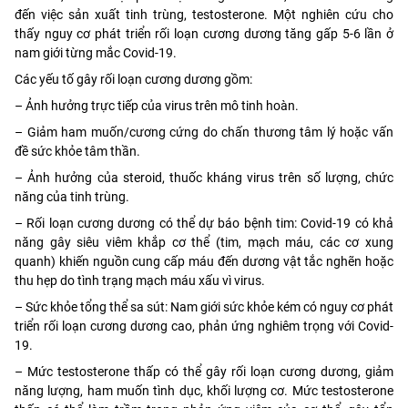
đến việc sản xuất tinh trùng, testosterone. Một nghiên cứu cho
thấy nguy cơ phát triển rối loạn cương dương tăng gấp 5-6 lần ở
nam giới từng mắc Covid-19.
Các yếu tố gây rối loạn cương dương gồm:
– Ảnh hưởng trực tiếp của virus trên mô tinh hoàn.
– Giảm ham muốn/cương cứng do chấn thương tâm lý hoặc vấn
đề sức khỏe tâm thần.
– Ảnh hưởng của steroid, thuốc kháng virus trên số lượng, chức
năng của tinh trùng.
– Rối loạn cương dương có thể dự báo bệnh tim: Covid-19 có khả
năng gây siêu viêm khắp cơ thể (tim, mạch máu, các cơ xung
quanh) khiến nguồn cung cấp máu đến dương vật tắc nghẽn hoặc
thu hẹp do tình trạng mạch máu xấu vì virus.
– Sức khỏe tổng thể sa sút: Nam giới sức khỏe kém có nguy cơ phát
triển rối loạn cương dương cao, phản ứng nghiêm trọng với Covid-
19.
– Mức testosterone thấp có thể gây rối loạn cương dương, giảm
năng lượng, ham muốn tình dục, khối lượng cơ. Mức testosterone