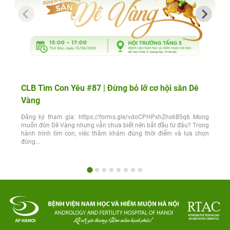
CLB Tìm Con Yêu #87 | Đừng bỏ lỡ cơ hội săn Dê
Vàng
Đăng ký tham gia: https://forms.gle/vdoCPHPxhZhs6B5q6 Mong
muốn đón Dê Vàng nhưng vẫn chưa biết nên bắt đầu từ đâu? Trong
hành trình tìm con, việc thăm khám đúng thời điểm và lựa chọn
đúng...