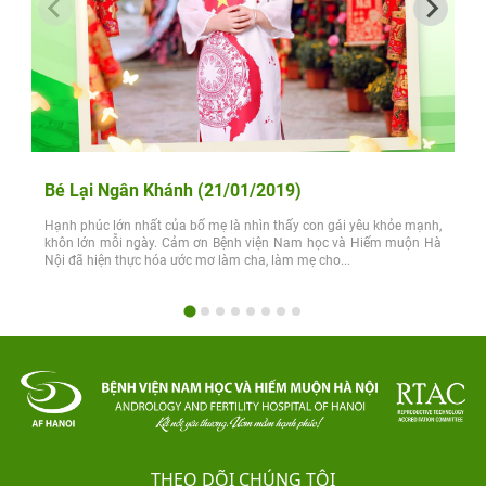
Bé Lại Ngân Khánh (21/01/2019)
Hạnh phúc lớn nhất của bố mẹ là nhìn thấy con gái yêu khỏe mạnh,
khôn lớn mỗi ngày. Cảm ơn Bệnh viện Nam học và Hiếm muộn Hà
Nội đã hiện thực hóa ước mơ làm cha, làm mẹ cho...
THEO DÕI CHÚNG TÔI