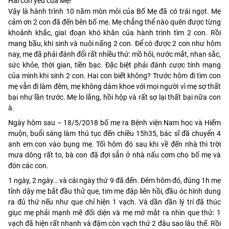
Hai con yêu của Mẹ!
Vậy là hành trình 10 năm mòn mỏi của Bố Mẹ đã có trái ngọt. Mẹ
cảm ơn 2 con đã đến bên bố mẹ. Mẹ chẳng thể nào quên được từng
khoảnh khắc, giaI đoạn khó khăn của hành trình tìm 2 con. Rồi
mang bầu, khi sinh và nuôi nấng 2 con. Để có được 2 con như hôm
nay, mẹ đã phải đánh đổi rất nhiều thứ: mồ hôi, nước mắt, nhan sắc,
sức khỏe, thời gian, tiền bạc. Đặc biệt phải đánh cược tính mạng
của mình khi sinh 2 con. Hai con biết không? Trước hôm đi tìm con
mẹ vẫn đi làm đêm, mẹ không dám khoe với mọi người vì mẹ sợ thất
bại như lần trước. Mẹ lo lắng, hồi hộp và rất sợ lại thất bại nữa con
à.
Ngày hôm sau – 18/5/2018 bố mẹ ra Bệnh viện Nam học và Hiếm
muộn, buổi sáng làm thủ tục đến chiều 15h35, bác sĩ đã chuyển 4
anh em con vào bụng mẹ. Tối hôm đó sau khi về đến nhà thì trời
mưa dông rất to, bà con đã đợi sẵn ở nhà nấu cơm cho bố mẹ và
đón các con.
1 ngày, 2 ngày… và cái ngày thứ 9 đã đến. Đêm hôm đó, đúng 1h mẹ
tỉnh dậy mẹ bắt đầu thử que, tim mẹ đập liên hồi, đầu óc hình dung
ra đủ thứ nếu như que chỉ hiện 1 vạch. Và dần dần lý trí đã thúc
giục mẹ phải mạnh mẽ đối diện và mẹ mở mắt ra nhìn que thử: 1
vạch đã hiện rất nhanh và đậm còn vạch thứ 2 đâu sao lâu thế. Rồi