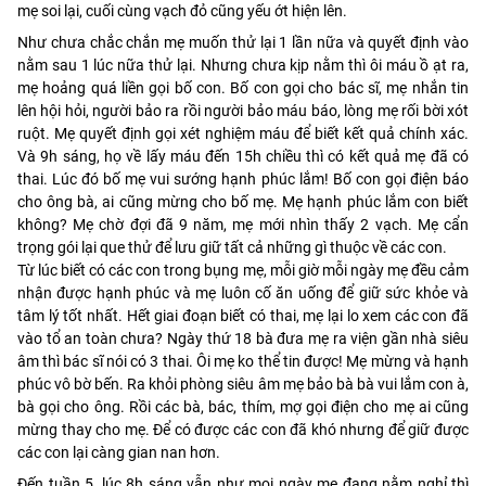
mẹ soi lại, cuối cùng vạch đỏ cũng yếu ớt hiện lên.
Như chưa chắc chắn mẹ muốn thử lại 1 lần nữa và quyết định vào
nằm sau 1 lúc nữa thử lại. Nhưng chưa kịp nằm thì ôi máu ồ ạt ra,
mẹ hoảng quá liền gọi bố con. Bố con gọi cho bác sĩ, mẹ nhắn tin
lên hội hỏi, người bảo ra rồi người bảo máu báo, lòng mẹ rối bời xót
ruột. Mẹ quyết định gọi xét nghiệm máu để biết kết quả chính xác.
Và 9h sáng, họ về lấy máu đến 15h chiều thì có kết quả mẹ đã có
thai. Lúc đó bố mẹ vui sướng hạnh phúc lắm! Bố con gọi điện báo
cho ông bà, ai cũng mừng cho bố mẹ. Mẹ hạnh phúc lắm con biết
không? Mẹ chờ đợi đã 9 năm, mẹ mới nhìn thấy 2 vạch. Mẹ cẩn
trọng gói lại que thử để lưu giữ tất cả những gì thuộc về các con.
Từ lúc biết có các con trong bụng mẹ, mỗi giờ mỗi ngày mẹ đều cảm
nhận được hạnh phúc và mẹ luôn cố ăn uống để giữ sức khỏe và
tâm lý tốt nhất. Hết giai đoạn biết có thai, mẹ lại lo xem các con đã
vào tổ an toàn chưa? Ngày thứ 18 bà đưa mẹ ra viện gần nhà siêu
âm thì bác sĩ nói có 3 thai. Ôi mẹ ko thể tin được! Mẹ mừng và hạnh
phúc vô bờ bến. Ra khỏi phòng siêu âm mẹ bảo bà bà vui lắm con à,
bà gọi cho ông. Rồi các bà, bác, thím, mợ gọi điện cho mẹ ai cũng
mừng thay cho mẹ. Để có được các con đã khó nhưng để giữ được
các con lại càng gian nan hơn.
Đến tuần 5, lúc 8h sáng vẫn như mọi ngày mẹ đang nằm nghỉ thì