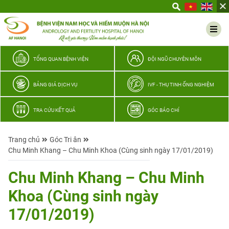
Yêu
thương
Lan
tỏa
–
TỔNG QUAN BỆNH VIỆN
ĐỘI NGŨ CHUYÊN MÔN
Trao
hy
BẢNG GIÁ DỊCH VỤ
IVF - THỤ TINH ỐNG NGHIỆM
vọng,
vun
TRA CỨU KẾT QUẢ
GÓC BÁO CHÍ
trọn
hạnh
Trang chủ
Góc Tri ân
phúc
Chu Minh Khang – Chu Minh Khoa (Cùng sinh ngày 17/01/2019)
gia
đình
Chu Minh Khang – Chu Minh
Quân
Khoa (Cùng sinh ngày
nhân
17/01/2019)