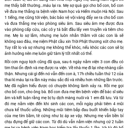
mẹ thấy bất thường…máu lại ra. Mẹ sợ quá gọi cho bố con, bố con
về đưa mẹ thẳng ra bệnh viện Nam học và Hiếm muộn Hà Nội. Sau
1 tiếng, mẹ cũng tới viện, bác bảo vệ vội vàng đẩy xe ra cho bố con
và đưa thẳng mẹ vào phòng siêu âm. Sau siêu âm mẹ được đưa
vào phòng cấp cứu, các cô y tá bắt đầu lấy ven truyền và tiêm cho
mẹ. Mẹ lo sợ lắm, nhưng mẹ luôn nhắn thầm với các con là sẽ
không sao đâu, mẹ niệm Phật cầu xin Trời Phật thương xót cho mẹ.
Tuy rất lo và sợ nhưng mẹ không thể khóc, nếu khóc các con sẽ bị
ảnh hưởng nên mẹ luôn giữ tâm lý tốt nhất có thể.
Rồi cơn nguy kịch cũng đã qua, sau 6 ngày nằm viện 3 con đều có
tim thai ổn định và mẹ được ra viện. Về nhà mẹ đi lại nhẹ nhàng cẩn
thận. Nhưng cái gì đến nó vẫn đến con à, 17h chiều tuần thứ 12 của
thai kì máu lại ra lần này màu sắc đỏ và nhiều hơn những lần trước.
Mẹ đã ngầm hiểu được có chuyện không lành xảy ra. Rồi mẹ gọi
cho bố con, cho ông bà. Bố con đưa mẹ lên bệnh viện để bác sĩ siêu
âm và kết luận rằng mẹ bị tụ dịch màng nuôi và 1 em đã lưu. Và từ
đó mẹ nằm viện đến khi sinh các con, mỗi ngày phải tiêm 4 mũi
chưa kể thuốc uống. Những mũi tiêm bắp đau buốt khiến bắp tay
của mẹ tím bầm, tê cứng như bị áp xe vậy. Nhưng mẹ vẫn bền bỉ
chịu đựng để giữ các con. Từ đó dù vẫn nằm viện nhưng cứ 2 tuần
mẹ lại ra bệnh viện Nam học kiểm tra lấy thuốc 1 lần. Và từ đó bố