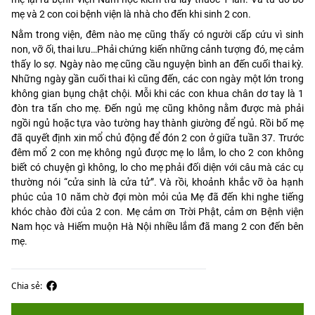
mẹ và 2 con coi bệnh viện là nhà cho đến khi sinh 2 con.
Nằm trong viện, đêm nào mẹ cũng thấy có người cấp cứu vì sinh
non, vỡ ối, thai lưu…Phải chứng kiến những cảnh tượng đó, mẹ cảm
thấy lo sợ. Ngày nào mẹ cũng cầu nguyện bình an đến cuối thai kỳ.
Những ngày gần cuối thai kì cũng đến, các con ngày một lớn trong
không gian bụng chật chội. Mỗi khi các con khua chân dơ tay là 1
đòn tra tấn cho mẹ. Đến ngủ mẹ cũng không nằm được mà phải
ngồi ngủ hoặc tựa vào tường hay thành giường để ngủ. Rồi bố mẹ
đã quyết định xin mổ chủ động để đón 2 con ở giữa tuần 37. Trước
đêm mổ 2 con mẹ không ngủ được mẹ lo lắm, lo cho 2 con không
biết có chuyện gì không, lo cho mẹ phải đối diện với câu mà các cụ
thường nói “cửa sinh là cửa tử”. Và rồi, khoảnh khắc vỡ òa hạnh
phúc của 10 năm chờ đợi mòn mỏi của Mẹ đã đến khi nghe tiếng
khóc chào đời của 2 con. Mẹ cảm ơn Trời Phật, cảm ơn Bệnh viện
Nam học và Hiếm muộn Hà Nội nhiều lắm đã mang 2 con đến bên
mẹ.
Chia sẻ: