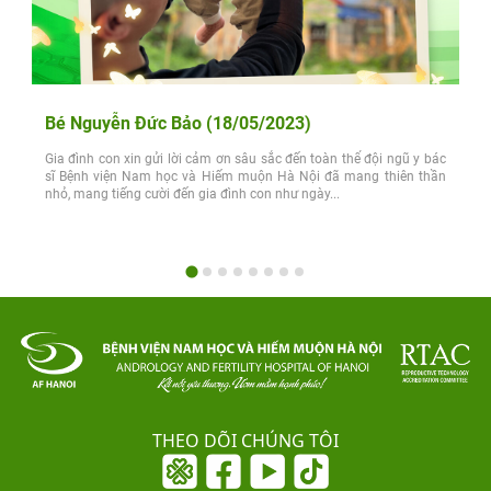
Bé Nguyễn Đức Bảo (18/05/2023)
Gia đình con xin gửi lời cảm ơn sâu sắc đến toàn thể đội ngũ y bác
sĩ Bệnh viện Nam học và Hiếm muộn Hà Nội đã mang thiên thần
nhỏ, mang tiếng cười đến gia đình con như ngày...
THEO DÕI CHÚNG TÔI