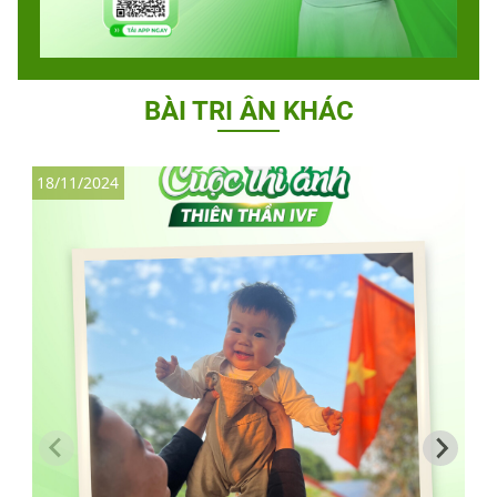
BÀI TRI ÂN KHÁC
18/11/2024
1