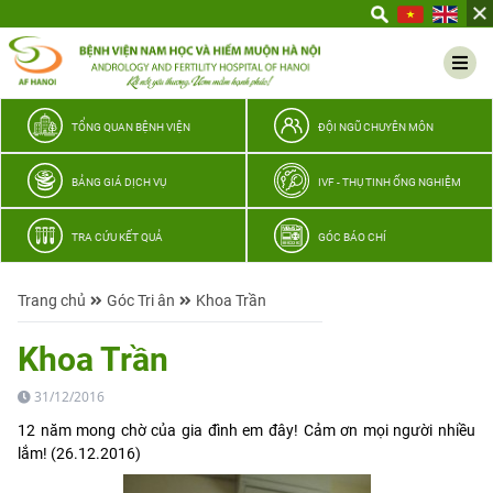
Yêu
thương
Lan
tỏa
–
TỔNG QUAN BỆNH VIỆN
ĐỘI NGŨ CHUYÊN MÔN
Trao
hy
BẢNG GIÁ DỊCH VỤ
IVF - THỤ TINH ỐNG NGHIỆM
vọng,
vun
TRA CỨU KẾT QUẢ
GÓC BÁO CHÍ
trọn
hạnh
Trang chủ
Góc Tri ân
Khoa Trần
phúc
gia
Khoa Trần
đình
Quân
31/12/2016
nhân
12 năm mong chờ của gia đình em đây! Cảm ơn mọi người nhiều
lắm! (26.12.2016)