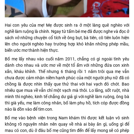
Hai con yêu của mẹ! Mẹ được sinh ra ở một làng quê nghèo với
nghề làm ruộng là chính. Ngay từ tấm bé mẹ đã được nghe và đọc ở
sách vở những chuyện cổ tích về ông bụt, bà tiên, cô tiên luôn hiện
lên cho người nghèo hay trường hợp khó khăn những phép mầu,
biến ước mơ thành hiện thực.
Bố mẹ lấy nhau vào cuối năm 2011, chẳng có gì ngoài tình yêu
dành cho nhau và ước mơ về một tổ ấm với những đứa con xinh
xắn, kháu khỉnh. Thế nhưng 6 tháng rồi 1 năm trôi qua mẹ vẫn
chưa được cảm nhận niềm hạnh phúc của một người phụ nữ đã có
chồng là được nhìn thấy que thử thai với hai vạch đỏ chót. Bao
nhiêu que mua về vẫn chỉ một vạch mà thôi. Lo lắng, sốt ruột, nhà
mình thì nghèo, kinh tế chẳng dư giả gì với nghề làm ruộng, ông bà
thì già yếu, mẹ làm công nhân, bố làm phụ hồ, tích cóp được đồng
nào là dồn vào để tìm con.
Bố mẹ vào bệnh viện trong Nam khám thì được kết luận vô sinh
không rõ nguyên nhân nên quay về nhà ai bày ăn gì, uống gì để
mau có con, dù ở đâu bố mẹ cũng tìm đến để lấy mong sẽ có phép