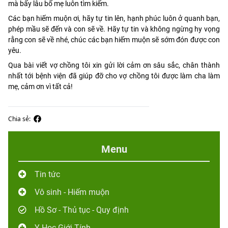
mà bấy lâu bố mẹ luôn tìm kiếm.
Các bạn hiếm muộn ơi, hãy tự tin lên, hạnh phúc luôn ở quanh bạn,
phép mầu sẽ đến và con sẽ về. Hãy tự tin và không ngừng hy vọng
rằng con sẽ về nhé, chúc các bạn hiếm muộn sẽ sớm đón được con
yêu.
Qua bài viết vợ chồng tôi xin gửi lời cảm ơn sâu sắc, chân thành
nhất tới bệnh viện đã giúp đỡ cho vợ chồng tôi được làm cha làm
mẹ, cảm ơn vì tất cả!
Chia sẻ:
Menu
Tin tức
Vô sinh - Hiếm muộn
Hồ Sơ - Thủ tục - Quy định
Y Học Giới Tính