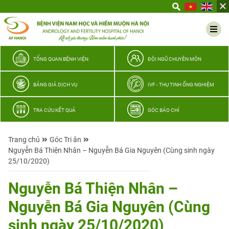
Yêu
thương
Lan
tỏa
–
TỔNG QUAN BỆNH VIỆN
ĐỘI NGŨ CHUYÊN MÔN
Trao
hy
BẢNG GIÁ DỊCH VỤ
IVF - THỤ TINH ỐNG NGHIỆM
vọng,
vun
TRA CỨU KẾT QUẢ
GÓC BÁO CHÍ
trọn
hạnh
Trang chủ
Góc Tri ân
phúc
Nguyễn Bá Thiện Nhân – Nguyễn Bá Gia Nguyên (Cùng sinh ngày
gia
25/10/2020)
đình
Quân
Nguyễn Bá Thiện Nhân –
nhân
Nguyễn Bá Gia Nguyên (Cùng
sinh ngày 25/10/2020)