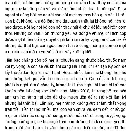
mầu đến với bố mẹ nhưng ăn uống mãi vẫn chưa thấy con về mà
người mẹ lại tăng cân vù vù vì ăn uống nhiều loại thuốc quá. Đi ra
ngoài ai cũng hỏi, có người còn nói mẹ hay mày béo quá nên tịt rồi.
Con biết không, khi đó lòng mẹ đau quặn thắt lại không nói nên lời
nào được. Rồi họ nói bố con nên thay nái đi chứ để lâu nuôi tốn cơm
thôi. Nhưng bố vẫn luôn thương yêu và động viên mẹ, khi tích cóp
được một ít tiền bố mẹ quyết định làm iui với hy vọng rằng con sẽ về
nhưng đã thất bại, cảm giác buồn tủi vô cùng, mong muốn có một
mụn con sao mà xa vời với bố mẹ vậy không biết.
Tiền bạc chẳng còn bố mẹ lại chuyển sang thuốc bắc, thuốc nam
với hy vọng là con sẽ về, khi thì sang Hà Tĩnh, khi lên tận Kỳ Sơn để
lấy thuốc dân tộc, khi ra Thanh Hóa… nhiều lắm, mẹ không thể nhớ
nổi nhưng kết quả vẫn là con số o tròn trĩnh. Cứ mỗi lần đi thì mẹ
phải xin nghỉ làm ở công ty, lương thì ít mà nghỉ thì toàn bị trừ các
khoản nên lại càng khó khăn hơn. Năm 2018, thương bố mẹ nên
anh em họ hàng hai bên đã cho mượn tiền để ra Hà Nội làm ivf
nhưng lại thất bại. Lần này mẹ như rơi xuống vực thẳm, thất vọng
tràn trề. Tiền thì nợ nhiều mà con vẫn chưa về, đêm đến chiếc gối
mẹ nằm khi nào cũng ướt sũng, nước mắt cứ rơi trong tuyệt vọng.
Tưởng chừng mẹ sẽ bỏ cuộc trên con đường tìm kiếm con yêu thì
trong một lần tham gia vào nhóm các mẹ hiếm muộn, mẹ đã đọc