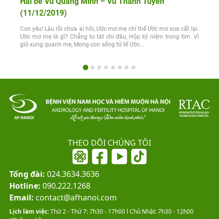
Hai bé Vũ Quang Minh – Vũ Thanh Tuyền
(11/12/2019)
Con yêu! Lâu rồi chưa ai hỏi, Ước mơ mẹ chỉ thế Ước mơ xưa cất lại.
Ước mơ mẹ là gì? Chẳng to tát chi đâu, Hộp kỷ niệm trong tim. Vì
giờ xung quanh mẹ, Mong con sống tử tế Ước...
THEO DÕI CHÚNG TÔI
Tổng đài:
024.3634.3636
Hotline:
090.222.1268
Email:
contact@afhanoi.com
Lịch làm việc:
Thứ 2 - Thứ 7: 7h30 - 17h00 l Chủ Nhật: 7h30 - 12h00