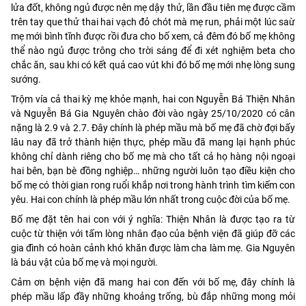
lửa đốt, không ngủ được nên mẹ dậy thử, lần đầu tiên mẹ được cầm
trên tay que thử thai hai vạch đỏ chót mà mẹ run, phải một lúc saừ
mẹ mới bình tĩnh được rồi đưa cho bố xem, cả đêm đó bố mẹ không
thể nào ngủ được trông cho trời sáng để đi xét nghiệm beta cho
chắc ăn, sau khi có kết quả cao vút khi đó bố mẹ mới nhẹ lòng sung
sướng.
Trộm vía cả thai kỳ mẹ khỏe mạnh, hai con Nguyễn Bá Thiện Nhân
và Nguyễn Bá Gia Nguyên chào đời vào ngày 25/10/2020 có cân
nặng là 2.9 và 2.7. Đây chính là phép mầu mà bố mẹ đã chờ đợi bấy
lâu nay đã trở thành hiện thực, phép mầu đã mang lại hạnh phúc
không chỉ dành riêng cho bố mẹ mà cho tất cả họ hàng nội ngoại
hai bên, bạn bè đồng nghiệp… những người luôn tạo điều kiện cho
bố mẹ có thời gian rong ruổi khắp nơi trong hành trình tìm kiếm con
yêu. Hai con chính là phép mầu lớn nhất trong cuộc đời của bố mẹ.
Bố mẹ đặt tên hai con với ý nghĩa: Thiện Nhân là được tạo ra từ
cuộc từ thiện với tấm lòng nhân đạo của bệnh viện đã giúp đỡ các
gia đình có hoàn cảnh khó khăn được làm cha làm mẹ. Gia Nguyên
là báu vật của bố mẹ và mọi người.
Cảm ơn bệnh viện đã mang hai con đến với bố mẹ, đây chính là
phép mầu lấp đầy những khoảng trống, bù đắp những mong mỏi