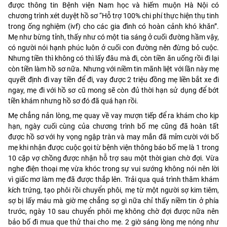
được thông tin Bệnh viện Nam học và hiếm muộn Hà Nội có
chương trình xét duyệt hồ sơ “Hỗ trợ 100% chi phí thực hiện thụ tinh
trong ống nghiệm (ivf) cho các gia đình có hoàn cảnh khó khăn”.
Mẹ như bừng tỉnh, thấy như có một tia sáng ở cuối đường hầm vậy,
có người nói hạnh phúc luôn ở cuối con đường nên đừng bỏ cuộc.
Nhưng tiền thì không có thì lấy đâu mà đi, còn tiền ăn uống rồi đi lại
còn tiền làm hồ sơ nữa. Nhưng với niềm tin mãnh liệt với lần này mẹ
quyết định đi vay tiền để đi, vay được 2 triệu đồng mẹ liền bắt xe đi
ngay, mẹ đi với hồ sơ cũ mong sẽ còn đủ thời hạn sử dụng để bớt
tiền khám nhưng hồ sơ đó đã quá hạn rồi.
Mẹ chẳng nản lòng, mẹ quay về vay mượn tiếp để ra khám cho kịp
hạn, ngày cuối cùng của chương trình bố mẹ cũng đã hoàn tất
được hồ sơ với hy vọng ngập tràn và may mắn đã mỉm cười với bố
mẹ khi nhận được cuộc gọi từ bệnh viện thông báo bố mẹ là 1 trong
10 cặp vợ chồng được nhận hỗ trợ sau một thời gian chờ đợi. Vừa
nghe điện thoại mẹ vừa khóc trong sự vui sướng không nói nên lời
vì giấc mơ làm mẹ đã được thắp lên. Trải qua quá trình thăm khám
kích trứng, tạo phôi rồi chuyển phôi, mẹ từ một người sợ kim tiêm,
sợ bị lấy máu mà giờ mẹ chẳng sợ gì nữa chỉ thấy niềm tin ở phía
trước, ngày 10 sau chuyển phôi mẹ không chờ đợi được nữa nên
bảo bố đi mua que thử thai cho mẹ. 2 giờ sáng lòng mẹ nóng như