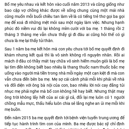
Bố mẹ yêu nhau và kết hôn vào cuối năm 2013 và cũng giống như
bao cặp vợ chồng khác được về sống chung cùng một mái nhà
cũng muốn mỗi buổi chiều tan làm về là có tiếng trẻ thơ gọi ba gọi
mẹ để xoá đi những mệt mỏi sau một ngày làm việc. Nhưng hạnh
phúc đó niềm vui đó lại không mỉm cười với ba mẹ. 1 tháng rồi 2
tháng 3 tháng mẹ vẫn chưa thấy gì đi đâu ai cũng hỏi thế có gì
chưa là mẹ lại thấy tủi thân.
Sau 1 năm ba mẹ kết hôn mà con yêu chưa tới bố mẹ quyết định đi
khám nhưng kết quả thì là vô sinh không rõ nguyên nhân. Rồi ai
mách ở đâu có thầy mát tay chữa vô sinh hiếm muộn giỏi là bố mẹ
lại tìm đến không biết bao nhiêu là thang thuốc nam thuốc bắc mẹ
uống vào người mà tiền trong nhà mỗi ngày một cạn kiệt đi mà con
vẫn chưa đến bên ba mẹ. Mẹ sợ cái cảnh phải mỗi khi phải về nhà
và đối diện với ông bà nội của con, bao nhiêu lời nói cay đắng tủi
nhục mẹ phải nghe mà bố con không hề hay biết. Nhưng thật may
ông trời không lấy hết của ai cái gì cả, đổi lại mẹ luôn có 1 người
chồng mẫu mực, thấu hiểu luôn chia sẻ lắng nghe an ủi mẹ mỗi khi
mẹ buồn.
Đến năm 2015 ba mẹ quyết định tới bệnh viện tuyến trung ương để
tiếp tục hành trình tìm con của mình. Ba mẹ được bác sỹ chỉ định