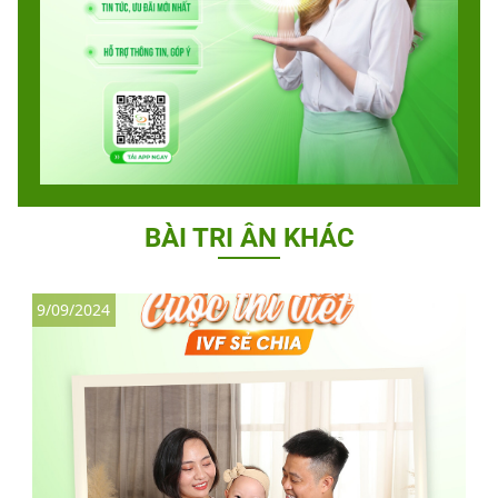
BÀI TRI ÂN KHÁC
9/09/2024
1