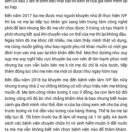
làm IUI sau 2 lần đi bơm đều thất bại thì kinh tế của gia đình mình lại
eo hẹp.
Đến năm 2017 ba mẹ được mọi người khuyên nhủ đi thực hiện IVF
thì ba và mẹ lại tiếp tục khăn gói sang bên trung tâm công nghệ
phôi để làm nhưng lần đó mẹ chỉ chọc được 5 trứng và tạo thành 3
phôi nhưng kết quả khi chuyển vào cơ thể của mẹ thì lại không đậu.
Ngày hôm đó mẹ khóc rất nhiều, mẹ cảm thấy mình thật vô dụng,
mẹ cũng muốn giống như bao người phụ nữ khác muốn có một gia
đình trọn vẹn mà sao lại khó khăn đến thế. Mọi thứ dường như suy
sụp mẹ suy nghĩ tiêu cực khuyên ba con nên đi tìm hạnh phúc mới
nhưng ba con vẫn luôn bên mẹ k rời mẹ dù chỉ là nửa bước, tiếp
thêm động lực cho mẹ nên mẹ mới có được như ngày hôm nay.
Đến đầu năm 2018 ba khuyên mẹ đến bệnh viện làm IVF lần nữa
nhưng trong nhà 2 vợ chồng không có nổi chục triệu nên mẹ không
muốn đi. Mẹ làm công nhân lương 3 cọc 3 đồng, ba con làm bộ đội
lương cũng chỉ đủ ăn chứ chẳng khấm khá là bao nhưng biết hoàn
cảnh gia đình mình như thế, đơn vị của ba cũng xem xét cho ba ứng
trước lương và trả dần vào lương của hàng tháng. Thế là ba mẹ lại
tiếp tục đi. Tối hôm trước ba đi làm về mang cả 1 tờ giấy A4 danh
sách các bệnh viện chuyên chữa trị vô sinh hiếm muộn ở đất nước
ta mà mẹ vẫn không biết nên chọn bệnh viện nào để thăm khám.