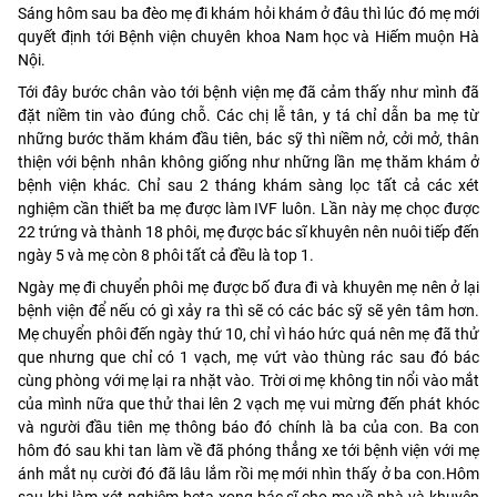
Sáng hôm sau ba đèo mẹ đi khám hỏi khám ở đâu thì lúc đó mẹ mới
quyết định tới Bệnh viện chuyên khoa Nam học và Hiếm muộn Hà
Nội.
Tới đây bước chân vào tới bệnh viện mẹ đã cảm thấy như mình đã
đặt niềm tin vào đúng chỗ. Các chị lễ tân, y tá chỉ dẫn ba mẹ từ
những bước thăm khám đầu tiên, bác sỹ thì niềm nở, cởi mở, thân
thiện với bệnh nhân không giống như những lần mẹ thăm khám ở
bệnh viện khác. Chỉ sau 2 tháng khám sàng lọc tất cả các xét
nghiệm cần thiết ba mẹ được làm IVF luôn. Lần này mẹ chọc được
22 trứng và thành 18 phôi, mẹ được bác sĩ khuyên nên nuôi tiếp đến
ngày 5 và mẹ còn 8 phôi tất cả đều là top 1.
Ngày mẹ đi chuyển phôi mẹ được bố đưa đi và khuyên mẹ nên ở lại
bệnh viện để nếu có gì xảy ra thì sẽ có các bác sỹ sẽ yên tâm hơn.
Mẹ chuyển phôi đến ngày thứ 10, chỉ vì háo hức quá nên mẹ đã thử
que nhưng que chỉ có 1 vạch, mẹ vứt vào thùng rác sau đó bác
cùng phòng với mẹ lại ra nhặt vào. Trời ơi mẹ không tin nổi vào mắt
của mình nữa que thử thai lên 2 vạch mẹ vui mừng đến phát khóc
và người đầu tiên mẹ thông báo đó chính là ba của con. Ba con
hôm đó sau khi tan làm về đã phóng thẳng xe tới bệnh viện với mẹ
ánh mắt nụ cười đó đã lâu lắm rồi mẹ mới nhìn thấy ở ba con.Hôm
sau khi làm xét nghiệm beta xong bác sĩ cho mẹ về nhà và khuyên