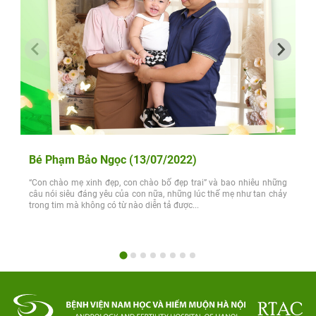
Bé Phạm Bảo Ngọc (13/07/2022)
“Con chào mẹ xinh đẹp, con chào bố đẹp trai” và bao nhiêu những
câu nói siêu đáng yêu của con nữa, những lúc thế mẹ như tan chảy
trong tim mà không có từ nào diễn tả được...