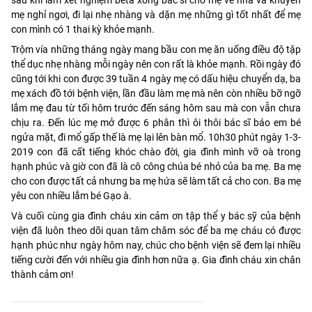
mẹ nghỉ ngơi, đi lại nhẹ nhàng và dặn mẹ những gì tốt nhất để mẹ
con mình có 1 thai kỳ khỏe mạnh.
Trộm vía những tháng ngày mang bầu con mẹ ăn uống điều độ tập
thể dục nhẹ nhàng mỗi ngày nên con rất là khỏe mạnh. Rồi ngày đó
cũng tới khi con được 39 tuần 4 ngày mẹ có dấu hiệu chuyển dạ, ba
mẹ xách đồ tới bệnh viện, lần đầu làm mẹ mà nên còn nhiều bỡ ngỡ
lắm mẹ đau từ tối hôm trước đến sáng hôm sau mà con vẫn chưa
chịu ra. Đến lúc mẹ mở được 6 phân thì ôi thôi bác sĩ báo em bé
ngửa mặt, đi mổ gấp thế là mẹ lại lên bàn mổ. 10h30 phút ngày 1-3-
2019 con đã cất tiếng khóc chào đời, gia đình mình vỡ oà trong
hạnh phúc và giờ con đã là cô công chúa bé nhỏ của ba mẹ. Ba mẹ
cho con được tất cả nhưng ba mẹ hứa sẽ làm tất cả cho con. Ba mẹ
yêu con nhiều lắm bé Gạo à.
Và cuối cùng gia đình cháu xin cảm ơn tập thể y bác sỹ của bệnh
viện đã luôn theo dõi quan tâm chăm sóc để ba mẹ cháu có được
hạnh phúc như ngày hôm nay, chúc cho bệnh viện sẽ đem lại nhiều
tiếng cười đến với nhiều gia đình hơn nữa ạ. Gia đình cháu xin chân
thành cảm ơn!