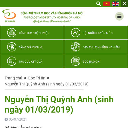
Yêu
thương
Lan
tỏa
–
TỔNG QUAN BỆNH VIỆN
ĐỘI NGŨ CHUYÊN MÔN
Trao
hy
BẢNG GIÁ DỊCH VỤ
IVF - THỤ TINH ỐNG NGHIỆM
vọng,
vun
TRA CỨU KẾT QUẢ
GÓC BÁO CHÍ
trọn
hạnh
Trang chủ
Góc Tri ân
phúc
Nguyễn Thị Quỳnh Anh (sinh ngày 01/03/2019)
gia
đình
Nguyễn Thị Quỳnh Anh (sinh
Quân
ngày 01/03/2019)
nhân
05/07/2021
Bố: Nguyễn Văn Vinh