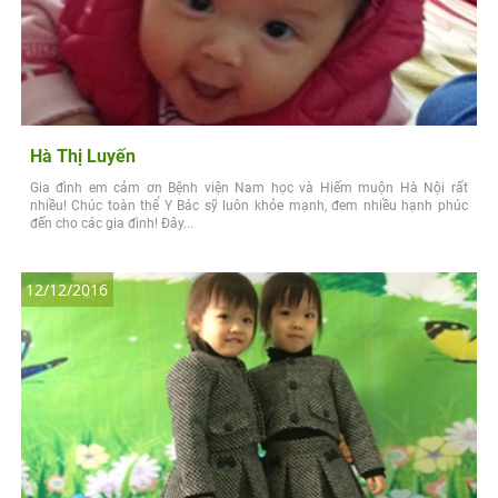
Hà Thị Luyến
Gia đình em cảm ơn Bệnh viện Nam học và Hiếm muộn Hà Nội rất
nhiều! Chúc toàn thể Y Bác sỹ luôn khỏe mạnh, đem nhiều hạnh phúc
đến cho các gia đình! Đây...
12/12/2016