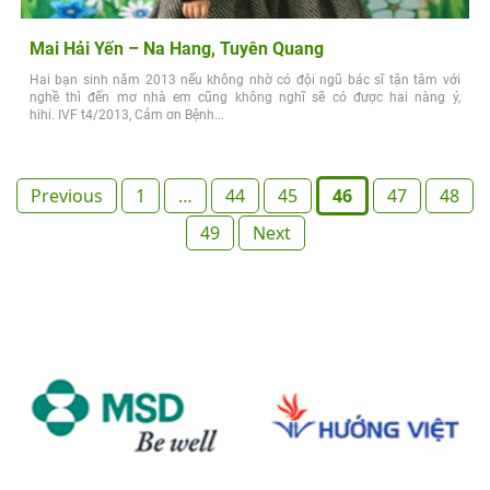
Mai Hải Yến – Na Hang, Tuyên Quang
Hai bạn sinh năm 2013 nếu không nhờ có đội ngũ bác sĩ tận tâm với
nghề thì đến mơ nhà em cũng không nghĩ sẽ có được hai nàng ý,
hihi. IVF t4/2013, Cảm ơn Bệnh...
Posts
Previous
1
…
44
45
46
47
48
pagination
49
Next