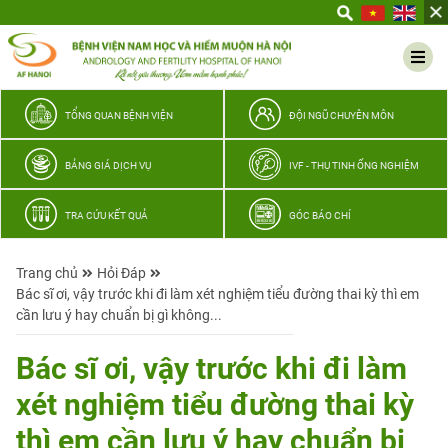
Yêu
thương
Lan
tỏa
–
TỔNG QUAN BỆNH VIỆN
ĐỘI NGŨ CHUYÊN MÔN
Trao
hy
BẢNG GIÁ DỊCH VỤ
IVF - THỤ TINH ỐNG NGHIỆM
vọng,
vun
TRA CỨU KẾT QUẢ
GÓC BÁO CHÍ
trọn
hạnh
Trang chủ
Hỏi Đáp
phúc
Bác sĩ ơi, vậy trước khi đi làm xét nghiệm tiểu đường thai kỳ thì em
gia
cần lưu ý hay chuẩn bị gì không...
đình
Quân
Bác sĩ ơi, vậy trước khi đi làm
nhân
xét nghiệm tiểu đường thai kỳ
thì em cần lưu ý hay chuẩn bị