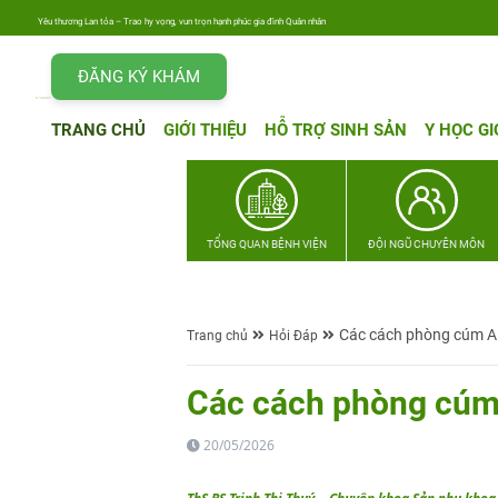
Yêu thương Lan tỏa – Trao hy vọng, vun trọn hạnh phúc gia đình Quân nhân
ĐĂNG KÝ KHÁM
TRANG CHỦ
GIỚI THIỆU
HỖ TRỢ SINH SẢN
Y HỌC GI
TỔNG QUAN BỆNH VIỆN
ĐỘI NGŨ CHUYÊN MÔN
Các cách phòng cúm A t
Trang chủ
Hỏi Đáp
Các cách phòng cúm A
20/05/2026