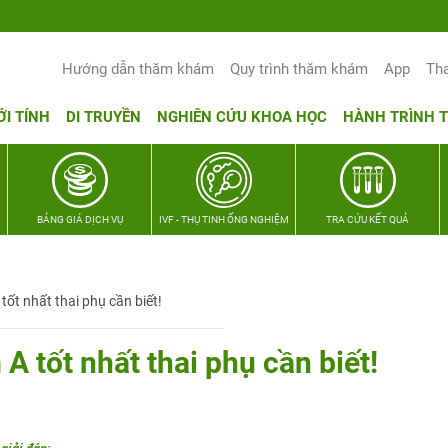
Hướng dẫn thăm khám
Quy trình thăm khám
App
Th
ỚI TÍNH
DI TRUYỀN
NGHIÊN CỨU KHOA HỌC
HÀNH TRÌNH 
BẢNG GIÁ DỊCH VỤ
IVF - THỤ TINH ỐNG NGHIỆM
TRA CỨU KẾT QUẢ
ốt nhất thai phụ cần biết!
 tốt nhất thai phụ cần biết!