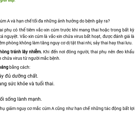
giải đáp:
cúm A và hạn chế tối đa những ảnh hưởng do bệnh gây ra?
i phụ có thể tiêm vắc-xin cúm trước khi mang thai hoặc trong bất kỳ
cá nguyệt. Vắc-xin cúm là vắc-xin chứa virus bất hoạt, được đánh giá là
êm phòng không làm tăng nguy cơ dị tật thai nhi, sảy thai hay thai lưu.
hòng tránh lây nhiễm.
Khi đến nơi đông người, thai phụ nên đeo khẩu
ắn chứa virus từ người mắc bệnh.
háng
bằng cách:
đầy đủ dưỡng chất.
ạng sức khỏe và tuổi thai.
lối sống lành mạnh.
i phụ giảm nguy cơ mắc cúm A cũng như hạn chế những tác động bất lợi