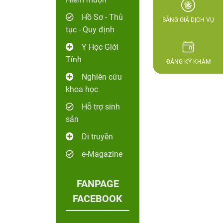
Hồ Sơ - Thủ
BẢNG GIÁ DỊCH VỤ
tục - Quy định
Y Học Giới
Tính
ĐĂNG KÝ KHÁM
Nghiên cứu
khoa học
Hỗ trợ sinh
sản
Di truyền
e-Magazine
FANPAGE
FACEBOOK