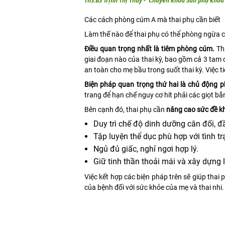
ThS.BS Trịnh Thị Thuý - Chuyên khoa Sản phụ khoa 
Các cách phòng cúm A mà thai phụ cần biết
Làm thế nào để thai phụ có thể phòng ngừa 
Điều quan trọng nhất là tiêm phòng cúm.
Tha
giai đoạn nào của thai kỳ, bao gồm cả 3 tam 
an toàn cho mẹ bầu trong suốt thai kỳ. Việc ti
Biện pháp quan trọng thứ hai là chủ động p
trang để hạn chế nguy cơ hít phải các giọt b
Bên cạnh đó, thai phụ cần
nâng cao sức đề k
Duy trì chế độ dinh dưỡng cân đối, 
Tập luyện thể dục phù hợp với tình tr
Ngủ đủ giấc, nghỉ ngơi hợp lý.
Giữ tinh thần thoải mái và xây dựng 
Việc kết hợp các biện pháp trên sẽ giúp tha
của bệnh đối với sức khỏe của mẹ và thai nhi.