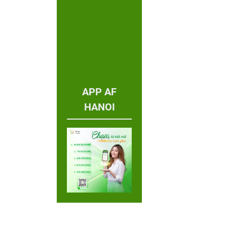
APP AF
HANOI