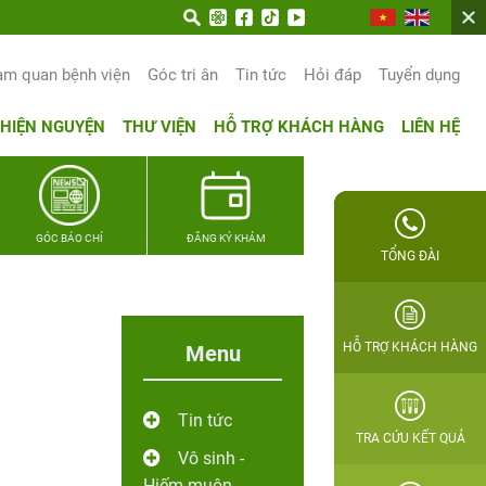
am quan bệnh viện
Góc tri ân
Tin tức
Hỏi đáp
Tuyển dụng
THIỆN NGUYỆN
THƯ VIỆN
HỖ TRỢ KHÁCH HÀNG
LIÊN HỆ
GÓC BÁO CHÍ
ĐĂNG KÝ KHÁM
TỔNG ĐÀI
HỖ TRỢ KHÁCH HÀNG
Menu
Tin tức
TRA CỨU KẾT QUẢ
Vô sinh -
Hiếm muộn