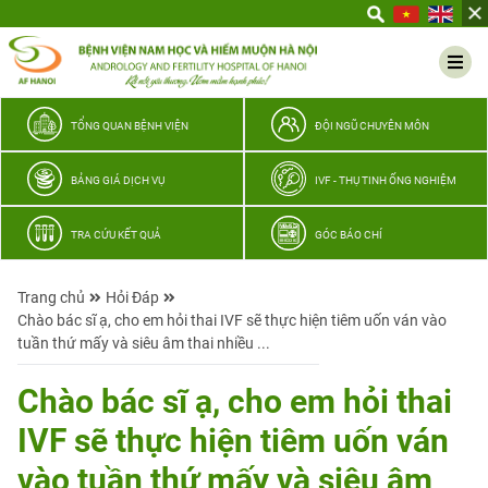
Yêu
thương
Lan
tỏa
–
TỔNG QUAN BỆNH VIỆN
ĐỘI NGŨ CHUYÊN MÔN
Trao
hy
BẢNG GIÁ DỊCH VỤ
IVF - THỤ TINH ỐNG NGHIỆM
vọng,
vun
TRA CỨU KẾT QUẢ
GÓC BÁO CHÍ
trọn
hạnh
Trang chủ
Hỏi Đáp
phúc
Chào bác sĩ ạ, cho em hỏi thai IVF sẽ thực hiện tiêm uốn ván vào
gia
tuần thứ mấy và siêu âm thai nhiều ...
đình
Quân
Chào bác sĩ ạ, cho em hỏi thai
nhân
IVF sẽ thực hiện tiêm uốn ván
vào tuần thứ mấy và siêu âm