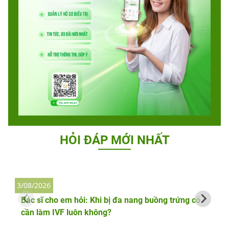
HỎI ĐÁP MỚI NHẤT
3/08/2026
2
Bác sĩ cho em hỏi: Khi bị đa nang buồng trứng có
cần làm IVF luôn không?