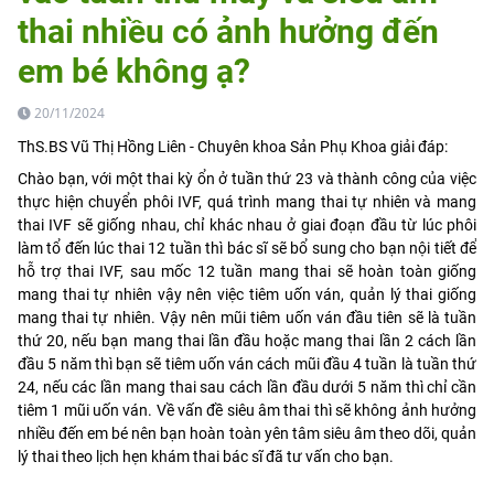
thai nhiều có ảnh hưởng đến
em bé không ạ?
20/11/2024
ThS.BS Vũ Thị Hồng Liên - Chuyên khoa Sản Phụ Khoa giải đáp:
Chào bạn, với một thai kỳ ổn ở tuần thứ 23 và thành công của việc
thực hiện chuyển phôi IVF, quá trình mang thai tự nhiên và mang
thai IVF sẽ giống nhau, chỉ khác nhau ở giai đoạn đầu từ lúc phôi
làm tổ đến lúc thai 12 tuần thì bác sĩ sẽ bổ sung cho bạn nội tiết để
hỗ trợ thai IVF, sau mốc 12 tuần mang thai sẽ hoàn toàn giống
mang thai tự nhiên vậy nên việc tiêm uốn ván, quản lý thai giống
mang thai tự nhiên. Vậy nên mũi tiêm uốn ván đầu tiên sẽ là tuần
thứ 20, nếu bạn mang thai lần đầu hoặc mang thai lần 2 cách lần
đầu 5 năm thì bạn sẽ tiêm uốn ván cách mũi đầu 4 tuần là tuần thứ
24, nếu các lần mang thai sau cách lần đầu dưới 5 năm thì chỉ cần
tiêm 1 mũi uốn ván. Về vấn đề siêu âm thai thì sẽ không ảnh hưởng
nhiều đến em bé nên bạn hoàn toàn yên tâm siêu âm theo dõi, quản
lý thai theo lịch hẹn khám thai bác sĩ đã tư vấn cho bạn.