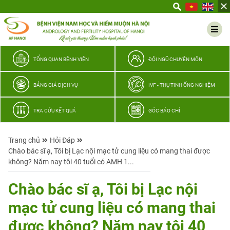
Yêu
thương
Lan
tỏa
–
TỔNG QUAN BỆNH VIỆN
ĐỘI NGŨ CHUYÊN MÔN
Trao
hy
BẢNG GIÁ DỊCH VỤ
IVF - THỤ TINH ỐNG NGHIỆM
vọng,
vun
TRA CỨU KẾT QUẢ
GÓC BÁO CHÍ
trọn
hạnh
Trang chủ
Hỏi Đáp
phúc
Chào bác sĩ ạ, Tôi bị Lạc nội mạc tử cung liệu có mang thai được
gia
không? Năm nay tôi 40 tuổi có AMH 1...
đình
Quân
Chào bác sĩ ạ, Tôi bị Lạc nội
nhân
mạc tử cung liệu có mang thai
được không? Năm nay tôi 40