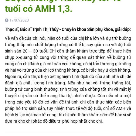
tuổi có AMH 1,3.
17/07/2023
Thạc sĩ, Bác sĩ Trịnh Thị Thúy - Chuyên khoa Sản phụ khoa, giải đáp:
Về vấn đề của chị hỏi, hiện có tuổi của chị khá lớn và dự trữ buồng
trứng thấp nên chất lượng trứng có thể bị suy giảm so với độ tuổi
sinh sản 20 – 30 tuổi. Chị cần thăm khám trực tiếp để thực hiện
chụp X-quang tử cung vòi trứng để quan sát thêm về buồng tử
cung của chị đánh giá có toàn vẹn không, có bị tổn thương gì không
và hai vòi trứng của chị có thông không, có bị tắc hay ứ dịch không.
Ngoài ra, cần thực hiện xét nghiệm tinh dịch đồ của anh nhà chị để
đánh giá chất lượng tinh trùng. Nếu như hai vòi trứng thông tốt,
buồng tử cung bình thường, tinh trùng của chồng tốt thì về mặt lý
thuyết chị vẫn có thể mang thai tự nhiên được. Còn nếu như một
trong các yếu tố đó có vấn đề thì anh chị cần thực hiện các biện
pháp hỗ trợ sinh sản, tuy nhiện thực tế với độ tuổi, chỉ số AMH và
bệnh lý lạc nội mạc tử cung thì chị nên thăm khám sớm để bác sĩ sẽ
đưa ra cho chị phác đồ điều trị phù hợp nhất cho chị.