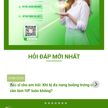
HỎI ĐÁP MỚI NHẤT
3/08/2026
2
Bác sĩ cho em hỏi: Khi bị đa nang buồng trứng có
cần làm IVF luôn không?