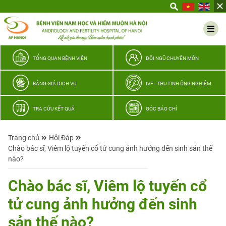
Yêu
thương
Lan
tỏa
–
TỔNG QUAN BỆNH VIỆN
ĐỘI NGŨ CHUYÊN MÔN
Trao
hy
BẢNG GIÁ DỊCH VỤ
IVF - THỤ TINH ỐNG NGHIỆM
vọng,
vun
TRA CỨU KẾT QUẢ
GÓC BÁO CHÍ
trọn
hạnh
Trang chủ
Hỏi Đáp
phúc
Chào bác sĩ, Viêm lộ tuyến cổ tử cung ảnh hưởng đến sinh sản thế
gia
nào?
đình
Quân
Chào bác sĩ, Viêm lộ tuyến cổ
nhân
tử cung ảnh hưởng đến sinh
sản thế nào?