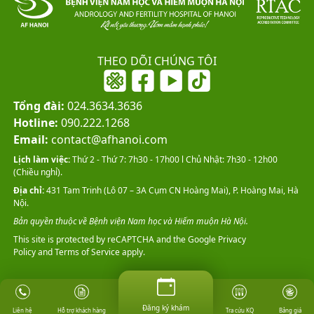
THEO DÕI CHÚNG TÔI
Tổng đài:
024.3634.3636
Hotline:
090.222.1268
Email:
contact@afhanoi.com
Lịch làm việc:
Thứ 2 - Thứ 7: 7h30 - 17h00 l Chủ Nhật: 7h30 - 12h00
(Chiều nghỉ).
Địa chỉ:
431 Tam Trinh (Lô 07 – 3A Cụm CN Hoàng Mai), P. Hoàng Mai, Hà
Nội.
Bản quyền thuộc về Bệnh viện Nam học và Hiếm muộn Hà Nội.
This site is protected by reCAPTCHA and the Google
Privacy
Policy
and
Terms of Service
apply.
Đăng ký khám
Đăng ký khám
Hỗ trợ khách hàng
Tra cứu KQ
Bảng giá
Liên hệ