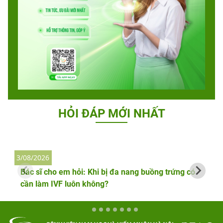
HỎI ĐÁP MỚI NHẤT
3/08/2026
2
Bác sĩ cho em hỏi: Khi bị đa nang buồng trứng có
cần làm IVF luôn không?