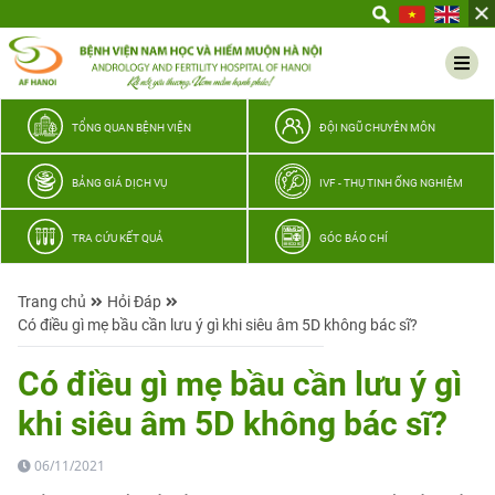
Yêu
thương
Lan
tỏa
–
TỔNG QUAN BỆNH VIỆN
ĐỘI NGŨ CHUYÊN MÔN
Trao
hy
BẢNG GIÁ DỊCH VỤ
IVF - THỤ TINH ỐNG NGHIỆM
vọng,
vun
TRA CỨU KẾT QUẢ
GÓC BÁO CHÍ
trọn
hạnh
Trang chủ
Hỏi Đáp
phúc
Có điều gì mẹ bầu cần lưu ý gì khi siêu âm 5D không bác sĩ?
gia
đình
Có điều gì mẹ bầu cần lưu ý gì
Quân
khi siêu âm 5D không bác sĩ?
nhân
06/11/2021