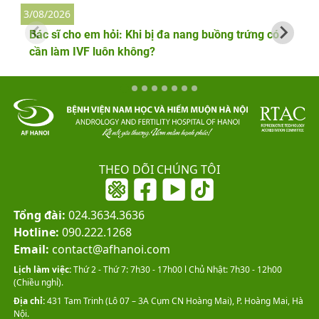
3/08/2026
2
Bác sĩ cho em hỏi: Khi bị đa nang buồng trứng có
cần làm IVF luôn không?
THEO DÕI CHÚNG TÔI
Tổng đài:
024.3634.3636
Hotline:
090.222.1268
Email:
contact@afhanoi.com
Lịch làm việc:
Thứ 2 - Thứ 7: 7h30 - 17h00 l Chủ Nhật: 7h30 - 12h00
(Chiều nghỉ).
Địa chỉ:
431 Tam Trinh (Lô 07 – 3A Cụm CN Hoàng Mai), P. Hoàng Mai, Hà
Nội.