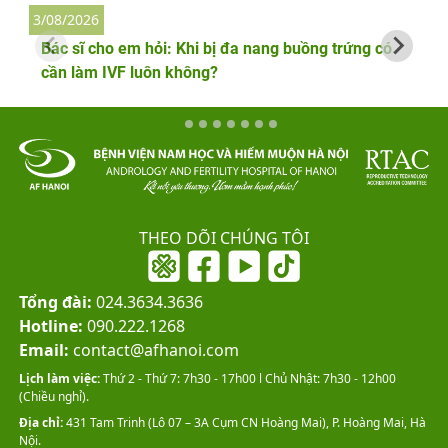
3/08/2026
2
Bác sĩ cho em hỏi: Khi bị đa nang buồng trứng có
cần làm IVF luôn không?
THEO DÕI CHÚNG TÔI
Tổng đài:
024.3634.3636
Hotline:
090.222.1268
Email:
contact@afhanoi.com
Lịch làm việc:
Thứ 2 - Thứ 7: 7h30 - 17h00 l Chủ Nhật: 7h30 - 12h00
(Chiều nghỉ).
Địa chỉ:
431 Tam Trinh (Lô 07 – 3A Cụm CN Hoàng Mai), P. Hoàng Mai, Hà
Nội.