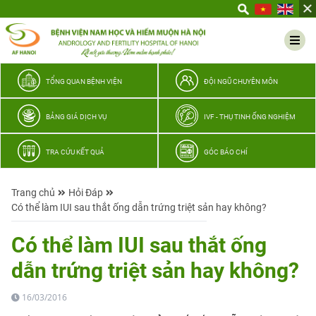
Yêu
thương
Lan
tỏa
–
TỔNG QUAN BỆNH VIỆN
ĐỘI NGŨ CHUYÊN MÔN
Trao
hy
BẢNG GIÁ DỊCH VỤ
IVF - THỤ TINH ỐNG NGHIỆM
vọng,
vun
TRA CỨU KẾT QUẢ
GÓC BÁO CHÍ
trọn
hạnh
Trang chủ
Hỏi Đáp
phúc
Có thể làm IUI sau thắt ống dẫn trứng triệt sản hay không?
gia
đình
Có thể làm IUI sau thắt ống
Quân
dẫn trứng triệt sản hay không?
nhân
16/03/2016