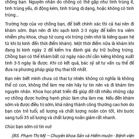
chồng bạn. Nguyên nhân do chồng có thể gặp như tinh trùng ít,
tinh trùng yếu, di động kém, tinh trùng dị dạng, hoặc không có tinh
trùng…
Trường hợp của vợ chồng bạn, để biết chính xác thì cả hai nên đi
khám sớm. Bạn nên đi khi sạch kinh 2-3 ngày để kiểm tra viêm
nhiễm phụ khoa, chụp tử cung vòi trứng (nên nhớ là kiêng quan hệ
từ khi bị kinh đến thời điểm khám). Một thời điểm nữa là khám khi
đang bị kinh ngày 2 để kiểm tra đánh giá dự trữ buồng trứng.
Chồng bạn có thể khám bất cứ ngày nào chỉ cần kiêng không xuất
tinh 3-5 ngày là được. Khi có kết quả, bác sỹ sẽ tư vấn cụ thể để
đưa ra phương pháp giúp thụ thai tốt nhất.
Bạn nên biết mình chưa có thai tự nhiên không có nghĩa là không
thể có con, không thể làm mẹ nên hãy tự tin nên và đi khám tìm
nguyên nhân. Khoa học phát triển đã giúp đỡ rất nhiều những cặp
vợ chồng được hưởng hạnh phúc làm cha làm mẹ. Nếu đến khám
sớm và được điều trị sớm, khả năng thành công thường cao hơn do
bạn còn trẻ tuổi, số lượng và chất lượng noãn còn tốt, khi bước
sang tuổi 35 số lượng và chất lượng noãn giảm rất nhanh.
Chúc bạn sớm có tin vui!
(BS. Phạm Thị Mỹ – Chuyên khoa Sản và Hiếm muộn - Bệnh viện