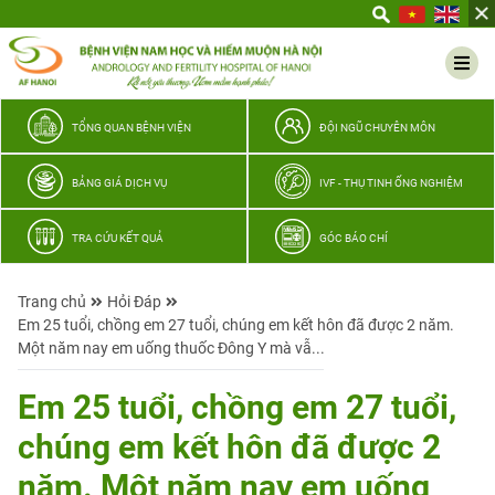
Yêu
thương
Lan
tỏa
–
TỔNG QUAN BỆNH VIỆN
ĐỘI NGŨ CHUYÊN MÔN
Trao
hy
BẢNG GIÁ DỊCH VỤ
IVF - THỤ TINH ỐNG NGHIỆM
vọng,
vun
TRA CỨU KẾT QUẢ
GÓC BÁO CHÍ
trọn
hạnh
Trang chủ
Hỏi Đáp
phúc
Em 25 tuổi, chồng em 27 tuổi, chúng em kết hôn đã được 2 năm.
gia
Một năm nay em uống thuốc Đông Y mà vẫ...
đình
Quân
Em 25 tuổi, chồng em 27 tuổi,
nhân
chúng em kết hôn đã được 2
năm. Một năm nay em uống