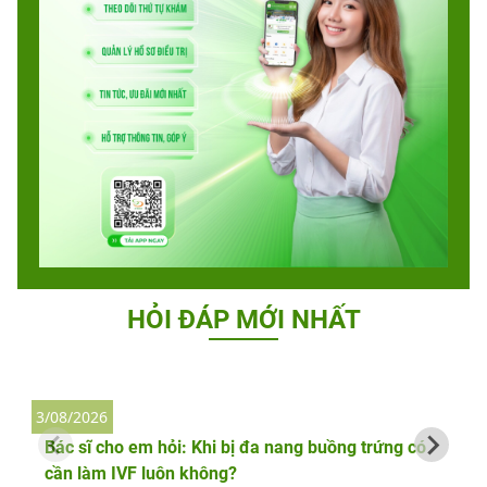
HỎI ĐÁP MỚI NHẤT
3/08/2026
2
Bác sĩ cho em hỏi: Khi bị đa nang buồng trứng có
cần làm IVF luôn không?