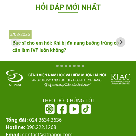
HỎI ĐÁP MỚI NHẤT
3/08/2026
2
Bác sĩ cho em hỏi: Khi bị đa nang buồng trứng có
cần làm IVF luôn không?
THEO DÕI CHÚNG TÔI
Tổng đài:
024.3634.3636
Hotline:
090.222.1268
Email:
contact@afhanoi.com