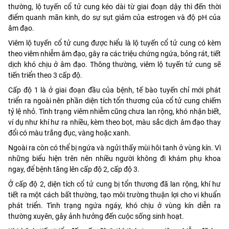
thường, lộ tuyến cổ tử cung kéo dài từ giai đoạn dậy thì đến thời
điểm quanh mãn kinh, do sự sụt giảm của estrogen và độ pH của
âm đạo.
Viêm lộ tuyến cổ tử cung được hiểu là lộ tuyến cổ tử cung có kèm
theo viêm nhiễm âm đạo, gây ra các triệu chứng ngứa, bỏng rát, tiết
dịch khó chịu ở âm đạo. Thông thường, viêm lộ tuyến tử cung sẽ
tiến triển theo 3 cấp độ.
Cấp độ 1 là ở giai đoạn đầu của bệnh, tế bào tuyến chỉ mới phát
triển ra ngoài nên phần diện tích tổn thương của cổ tử cung chiếm
tỷ lệ nhỏ. Tình trạng viêm nhiễm cũng chưa lan rộng, khó nhận biết,
ví dụ như khí hư ra nhiều, kèm theo bọt, màu sắc dịch âm đạo thay
đổi có màu trắng đục, vàng hoặc xanh.
Ngoài ra còn có thể bị ngứa và ngửi thấy mùi hôi tanh ở vùng kín. Vì
những biểu hiện trên nên nhiều người không đi khám phụ khoa
ngay, để bệnh tăng lên cấp độ 2, cấp độ 3.
Ở cấp độ 2, diện tích cổ tử cung bị tổn thương đã lan rộng, khí hư
tiết ra một cách bất thường, tạo môi trường thuận lợi cho vi khuẩn
phát triển. Tình trạng ngứa ngáy, khó chịu ở vùng kín diễn ra
thường xuyên, gây ảnh hưởng đến cuộc sống sinh hoạt.