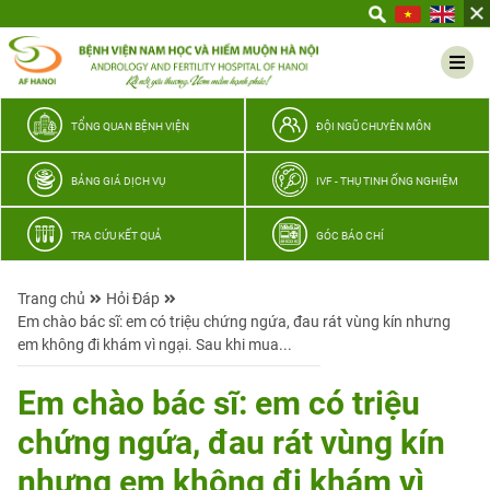
Yêu
thương
Lan
tỏa
–
TỔNG QUAN BỆNH VIỆN
ĐỘI NGŨ CHUYÊN MÔN
Trao
hy
BẢNG GIÁ DỊCH VỤ
IVF - THỤ TINH ỐNG NGHIỆM
vọng,
vun
TRA CỨU KẾT QUẢ
GÓC BÁO CHÍ
trọn
hạnh
Trang chủ
Hỏi Đáp
phúc
Em chào bác sĩ: em có triệu chứng ngứa, đau rát vùng kín nhưng
gia
em không đi khám vì ngại. Sau khi mua...
đình
Quân
Em chào bác sĩ: em có triệu
nhân
chứng ngứa, đau rát vùng kín
nhưng em không đi khám vì