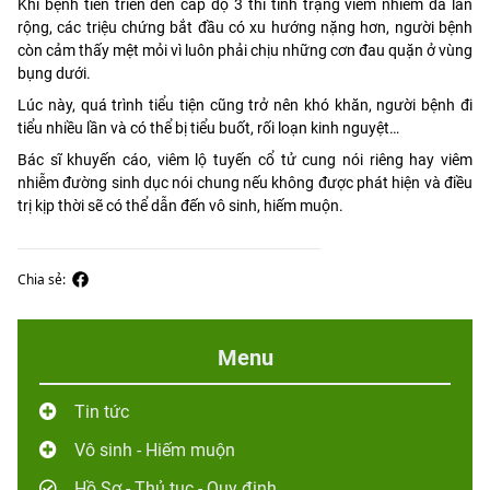
Khi bệnh tiến triển đến cấp độ 3 thì tình trạng viêm nhiễm đã lan
rộng, các triệu chứng bắt đầu có xu hướng nặng hơn, người bệnh
còn cảm thấy mệt mỏi vì luôn phải chịu những cơn đau quặn ở vùng
bụng dưới.
Lúc này, quá trình tiểu tiện cũng trở nên khó khăn, người bệnh đi
tiểu nhiều lần và có thể bị tiểu buốt, rối loạn kinh nguyệt…
Bác sĩ khuyến cáo, viêm lộ tuyến cổ tử cung nói riêng hay viêm
nhiễm đường sinh dục nói chung nếu không được phát hiện và điều
trị kịp thời sẽ có thể dẫn đến vô sinh, hiếm muộn.
Chia sẻ:
Menu
Tin tức
Vô sinh - Hiếm muộn
Hồ Sơ - Thủ tục - Quy định