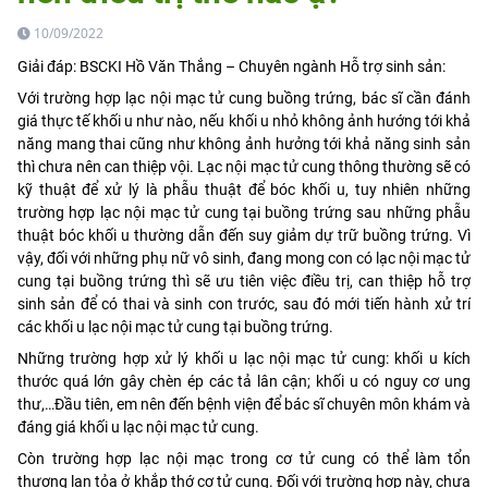
10/09/2022
Giải đáp: BSCKI Hồ Văn Thắng – Chuyên ngành Hỗ trợ sinh sản:
Với trường hợp lạc nội mạc tử cung buồng trứng, bác sĩ cần đánh
giá thực tế khối u như nào, nếu khối u nhỏ không ảnh hướng tới khả
năng mang thai cũng như không ảnh hưởng tới khả năng sinh sản
thì chưa nên can thiệp vội. Lạc nội mạc tử cung thông thường sẽ có
kỹ thuật để xử lý là phẫu thuật để bóc khối u, tuy nhiên những
trường hợp lạc nội mạc tử cung tại buồng trứng sau những phẫu
thuật bóc khối u thường dẫn đến suy giảm dự trữ buồng trứng. Vì
vậy, đối với những phụ nữ vô sinh, đang mong con có lạc nội mạc tử
cung tại buồng trứng thì sẽ ưu tiên việc điều trị, can thiệp hỗ trợ
sinh sản để có thai và sinh con trước, sau đó mới tiến hành xử trí
các khối u lạc nội mạc tử cung tại buồng trứng.
Những trường hợp xử lý khối u lạc nội mạc tử cung: khối u kích
thước quá lớn gây chèn ép các tả lân cận; khối u có nguy cơ ung
thư,…Đầu tiên, em nên đến bệnh viện để bác sĩ chuyên môn khám và
đáng giá khối u lạc nội mạc tử cung.
Còn trường hợp lạc nội mạc trong cơ tử cung có thể làm tổn
thương lan tỏa ở khắp thớ cơ tử cung. Đối với trường hợp này, chưa