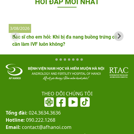
HỎI ĐÁP MỚI NHẤT
3/08/2026
2
Bác sĩ cho em hỏi: Khi bị đa nang buồng trứng có
cần làm IVF luôn không?
THEO DÕI CHÚNG TÔI
Tổng đài:
024.3634.3636
Hotline:
090.222.1268
Email:
contact@afhanoi.com