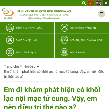
Yêu
thương
Lan
tỏa
–
TỔNG QUAN BỆNH VIỆN
ĐỘI NGŨ CHUYÊN MÔN
Trao
hy
BẢNG GIÁ DỊCH VỤ
IVF - THỤ TINH ỐNG NGHIỆM
vọng,
vun
TRA CỨU KẾT QUẢ
GÓC BÁO CHÍ
trọn
hạnh
Trang chủ
Hỏi Đáp
phúc
Em đi khám phát hiện có khối lạc nội mạc tử cung. Vậy, em nên điều
gia
trị thế nào ạ?
đình
Quân
Em đi khám phát hiện có khối
nhân
lạc nội mạc tử cung. Vậy, em
nên điều trị thế nào ạ?