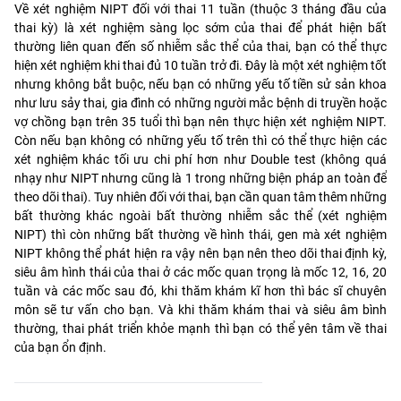
Về xét nghiệm NIPT đối với thai 11 tuần (thuộc 3 tháng đầu của
thai kỳ) là xét nghiệm sàng lọc sớm của thai để phát hiện bất
thường liên quan đến số nhiễm sắc thể của thai, bạn có thể thực
hiện xét nghiệm khi thai đủ 10 tuần trở đi. Đây là một xét nghiệm tốt
nhưng không bắt buộc, nếu bạn có những yếu tố tiền sử sản khoa
như lưu sảy thai, gia đình có những người mắc bệnh di truyền hoặc
vợ chồng bạn trên 35 tuổi thì bạn nên thực hiện xét nghiệm NIPT.
Còn nếu bạn không có những yếu tố trên thì có thể thực hiện các
xét nghiệm khác tối ưu chi phí hơn như Double test (không quá
nhạy như NIPT nhưng cũng là 1 trong những biện pháp an toàn để
theo dõi thai). Tuy nhiên đối với thai, bạn cần quan tâm thêm những
bất thường khác ngoài bất thường nhiễm sắc thể (xét nghiệm
NIPT) thì còn những bất thường về hình thái, gen mà xét nghiệm
NIPT không thể phát hiện ra vậy nên bạn nên theo dõi thai định kỳ,
siêu âm hình thái của thai ở các mốc quan trọng là mốc 12, 16, 20
tuần và các mốc sau đó, khi thăm khám kĩ hơn thì bác sĩ chuyên
môn sẽ tư vấn cho bạn. Và khi thăm khám thai và siêu âm bình
thường, thai phát triển khỏe mạnh thì bạn có thể yên tâm về thai
của bạn ổn định.