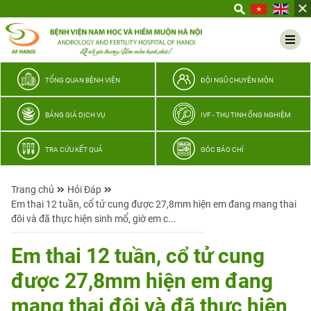
Yêu
thương
Lan
tỏa
–
TỔNG QUAN BỆNH VIỆN
ĐỘI NGŨ CHUYÊN MÔN
Trao
hy
BẢNG GIÁ DỊCH VỤ
IVF - THỤ TINH ỐNG NGHIỆM
vọng,
vun
TRA CỨU KẾT QUẢ
GÓC BÁO CHÍ
trọn
hạnh
Trang chủ
Hỏi Đáp
phúc
Em thai 12 tuần, cổ tử cung được 27,8mm hiện em đang mang thai
gia
đôi và đã thực hiện sinh mổ, giờ em c...
đình
Quân
Em thai 12 tuần, cổ tử cung
nhân
được 27,8mm hiện em đang
mang thai đôi và đã thực hiện