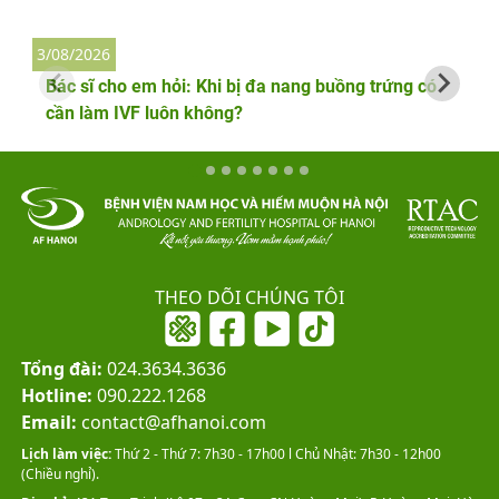
3/08/2026
2
Bác sĩ cho em hỏi: Khi bị đa nang buồng trứng có
cần làm IVF luôn không?
THEO DÕI CHÚNG TÔI
Tổng đài:
024.3634.3636
Hotline:
090.222.1268
Email:
contact@afhanoi.com
Lịch làm việc:
Thứ 2 - Thứ 7: 7h30 - 17h00 l Chủ Nhật: 7h30 - 12h00
(Chiều nghỉ).