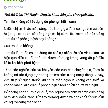
27/05/2026
ThS.BS Trịnh Thị Thuý - Chuyên khoa Sản phụ khoa giải đáp:
Tamiflu không có tác dụng dự phòng nhiễm cúm
Nhiều chị em thắc mắc rằng: nếu trong gia đình có người mắc cúm
hoặc tại cơ quan có đồng nghiệp bị cúm, liệu mình có nên uống
Tamiflu để phòng bệnh hay không?
Câu trả lời là
không
.
Tamiflu là thuốc có tác dụng
ức chế sự nhân lên của virus cúm
, và
hiệu quả điều trị tốt nhất khi được sử dụng
trong vòng 48 giờ đầu
kể từ khi khởi phát bệnh
.
Theo các nghiên cứu và khuyến cáo của các chuyên gia,
Tamiflu
không có tác dụng dự phòng nhiễm cúm trong cộng đồng
. Vì vậy,
việc tự ý sử dụng thuốc khi chưa mắc bệnh là không cần thiết và
không mang lại hiệu quả phòng ngừa như nhiều người vẫn nghĩ.
Để phòng bệnh cúm hiệu quả, mọi người nên tiêm vắc xin cúm hằng
năm, đeo khẩu trang, rửa tay thường xuyên và hạn chế tiếp xúc gần
với người đang mắc bệnh.