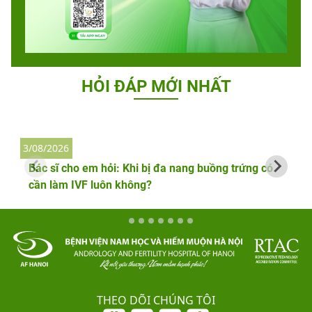
HỎI ĐÁP MỚI NHẤT
3/08/2026
2
Bác sĩ cho em hỏi: Khi bị đa nang buồng trứng có
cần làm IVF luôn không?
THEO DÕI CHÚNG TÔI