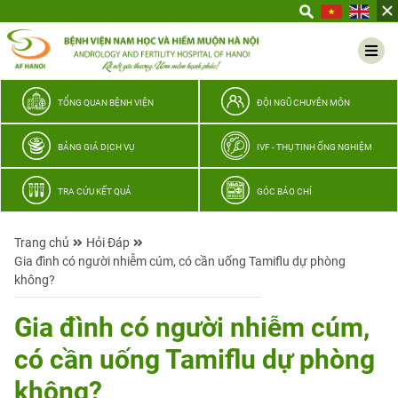
Yêu
thương
Lan
tỏa
–
TỔNG QUAN BỆNH VIỆN
ĐỘI NGŨ CHUYÊN MÔN
Trao
hy
BẢNG GIÁ DỊCH VỤ
IVF - THỤ TINH ỐNG NGHIỆM
vọng,
vun
TRA CỨU KẾT QUẢ
GÓC BÁO CHÍ
trọn
hạnh
Trang chủ
Hỏi Đáp
phúc
Gia đình có người nhiễm cúm, có cần uống Tamiflu dự phòng
gia
không?
đình
Quân
Gia đình có người nhiễm cúm,
nhân
có cần uống Tamiflu dự phòng
không?