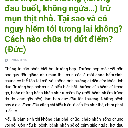
đau buốt, không ngứa…) trừ
mụn thịt nhỏ. Tại sao và có
nguy hiểm tới tương lai không?
Cách nào chữa trị dứt điểm?
(Đức)
12/04/2019
Chúng ta cần phân biệt hai trường hợp. Trường hợp một: vết sần
bao quy đầu giống như mụn thịt, mụn cóc là một dạng bẩm sinh,
chúng có thể tồn tại mãi và không ảnh hưởng gì đến sức khỏe tình
dục. Trường hợp hai: mụn là biểu hiện bất thường của bệnh sùi mào
gà, hoặc những bệnh khác như u mềm lây (một bệnh nhiễm trùng
da do virus gây nên), làm bao quy đầu tổn thương. Những bệnh
này ở giai đoạn đầu cũng chỉ biểu hiện là sẩn lên như thế, chưa phát
triển to.
Nếu là bẩm sinh thì không cần phải chữa, chấp nhận sống chung
với nó. Còn nếu bị bệnh, bệnh nhân sẽ có cảm giác ngứa, hơi đau