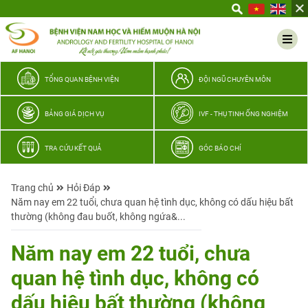
Yêu
thương
Lan
tỏa
–
TỔNG QUAN BỆNH VIỆN
ĐỘI NGŨ CHUYÊN MÔN
Trao
hy
BẢNG GIÁ DỊCH VỤ
IVF - THỤ TINH ỐNG NGHIỆM
vọng,
vun
TRA CỨU KẾT QUẢ
GÓC BÁO CHÍ
trọn
hạnh
Trang chủ
Hỏi Đáp
phúc
Năm nay em 22 tuổi, chưa quan hệ tình dục, không có dấu hiệu bất
gia
thường (không đau buốt, không ngứa&...
đình
Quân
Năm nay em 22 tuổi, chưa
nhân
quan hệ tình dục, không có
dấu hiệu bất thường (không