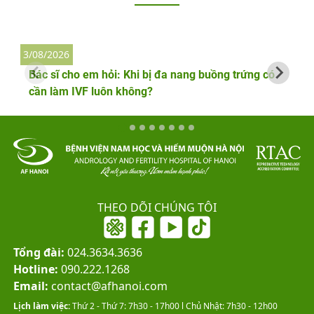
3/08/2026
2
Bác sĩ cho em hỏi: Khi bị đa nang buồng trứng có
cần làm IVF luôn không?
THEO DÕI CHÚNG TÔI
Tổng đài:
024.3634.3636
Hotline:
090.222.1268
Email:
contact@afhanoi.com
Lịch làm việc:
Thứ 2 - Thứ 7: 7h30 - 17h00 l Chủ Nhật: 7h30 - 12h00