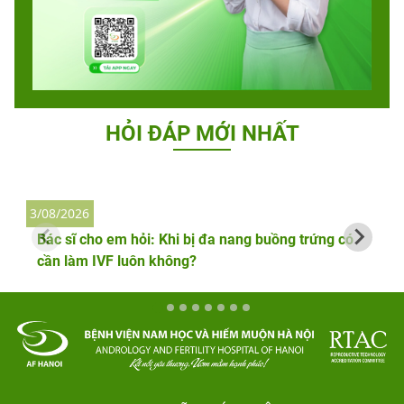
HỎI ĐÁP MỚI NHẤT
3/08/2026
2
Bác sĩ cho em hỏi: Khi bị đa nang buồng trứng có
cần làm IVF luôn không?