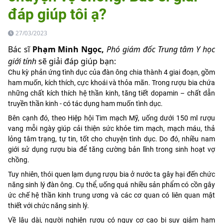
đáp giúp tôi ạ?
27/03/2023
Bác sĩ
Phạm Minh Ngọc,
Phó giám đốc Trung tâm Y học
giới tính
sẽ giải đáp giúp bạn:
Chu kỳ phản ứng tình dục của đàn ông chia thành 4 giai đoạn, gồm
ham muốn, kích thích, cực khoái và thỏa mãn. Trong rượu bia chứa
những chất kích thích hệ thần kinh, tăng tiết dopamin – chất dẫn
truyền thần kinh - có tác dụng ham muốn tình dục.
Bên cạnh đó, theo Hiệp hội Tim mạch Mỹ, uống dưới 150 ml rượu
vang mỗi ngày giúp cải thiện sức khỏe tim mạch, mạch máu, thả
lỏng tâm trạng, tự tin, tốt cho chuyện tình dục. Do đó, nhiều nam
giới sử dụng rượu bia để tăng cường bản lĩnh trong sinh hoạt vợ
chồng.
Tuy nhiên, thói quen lạm dụng rượu bia ở nước ta gây hại đến chức
năng sinh lý đàn ông. Cụ thể, uống quá nhiều sản phẩm có cồn gây
ức chế hệ thần kinh trung ương và các cơ quan có liên quan mật
thiết với chức năng sinh lý.
Về lâu dài, người nghiện rượu có nguy cơ cao bị suy giảm ham