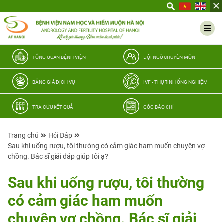
Yêu
thương
Lan
tỏa
–
TỔNG QUAN BỆNH VIỆN
ĐỘI NGŨ CHUYÊN MÔN
Trao
hy
BẢNG GIÁ DỊCH VỤ
IVF - THỤ TINH ỐNG NGHIỆM
vọng,
vun
TRA CỨU KẾT QUẢ
GÓC BÁO CHÍ
trọn
hạnh
Trang chủ
Hỏi Đáp
phúc
Sau khi uống rượu, tôi thường có cảm giác ham muốn chuyện vợ
gia
chồng. Bác sĩ giải đáp giúp tôi ạ?
đình
Quân
Sau khi uống rượu, tôi thường
nhân
có cảm giác ham muốn
chuyện vợ chồng. Bác sĩ giải