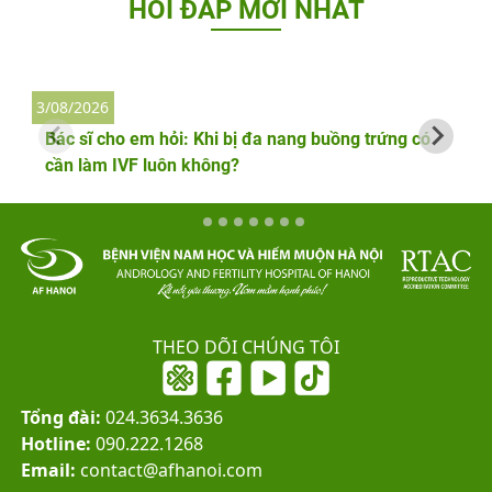
HỎI ĐÁP MỚI NHẤT
3/08/2026
2
Bác sĩ cho em hỏi: Khi bị đa nang buồng trứng có
cần làm IVF luôn không?
THEO DÕI CHÚNG TÔI
Tổng đài:
024.3634.3636
Hotline:
090.222.1268
Email:
contact@afhanoi.com