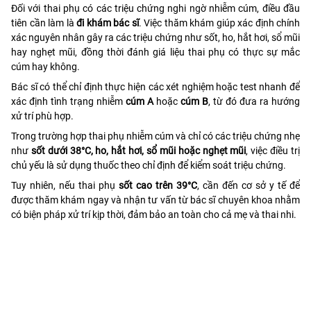
Đối với thai phụ có các triệu chứng nghi ngờ nhiễm cúm, điều đầu
tiên cần làm là
đi khám bác sĩ
. Việc thăm khám giúp xác định chính
xác nguyên nhân gây ra các triệu chứng như sốt, ho, hắt hơi, sổ mũi
hay nghẹt mũi, đồng thời đánh giá liệu thai phụ có thực sự mắc
cúm hay không.
Bác sĩ có thể chỉ định thực hiện các xét nghiệm hoặc test nhanh để
xác định tình trạng nhiễm
cúm A
hoặc
cúm B
, từ đó đưa ra hướng
xử trí phù hợp.
Trong trường hợp thai phụ nhiễm cúm và chỉ có các triệu chứng nhẹ
như
sốt dưới 38°C, ho, hắt hơi, sổ mũi hoặc nghẹt mũi
, việc điều trị
chủ yếu là sử dụng thuốc theo chỉ định để kiểm soát triệu chứng.
Tuy nhiên, nếu thai phụ
sốt cao trên 39°C
, cần đến cơ sở y tế để
được thăm khám ngay và nhận tư vấn từ bác sĩ chuyên khoa nhằm
có biện pháp xử trí kịp thời, đảm bảo an toàn cho cả mẹ và thai nhi.