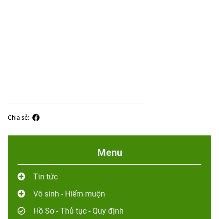
Chia sẻ:
Menu
Tin tức
Vô sinh - Hiếm muộn
Hồ Sơ - Thủ tục - Quy định