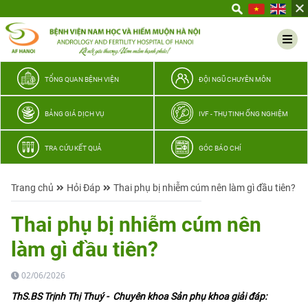
Yêu
thương
Lan
tỏa
–
TỔNG QUAN BỆNH VIỆN
ĐỘI NGŨ CHUYÊN MÔN
Trao
hy
BẢNG GIÁ DỊCH VỤ
IVF - THỤ TINH ỐNG NGHIỆM
vọng,
vun
TRA CỨU KẾT QUẢ
GÓC BÁO CHÍ
trọn
hạnh
Trang chủ
Hỏi Đáp
Thai phụ bị nhiễm cúm nên làm gì đầu tiên?
phúc
gia
Thai phụ bị nhiễm cúm nên
đình
làm gì đầu tiên?
Quân
nhân
02/06/2026
ThS.BS Trịnh Thị Thuý - Chuyên khoa Sản phụ khoa giải đáp: