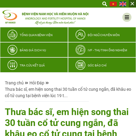
Yêu
thương
Lan
tỏa
–
TỔNG QUAN BỆNH VIỆN
ĐỘI NGŨ CHUYÊN MÔN
Trao
hy
BẢNG GIÁ DỊCH VỤ
IVF - THỤ TINH ỐNG NGHIỆM
vọng,
vun
TRA CỨU KẾT QUẢ
GÓC BÁO CHÍ
trọn
hạnh
Trang chủ
Hỏi Đáp
phúc
Thưa bác sĩ, em hiện song thai 30 tuần cổ tử cung ngắn, đã khâu eo
gia
cổ tử cung tại bệnh viện lúc 19 t...
đình
Quân
Thưa bác sĩ, em hiện song thai
nhân
30 tuần cổ tử cung ngắn, đã
khâu eo cổ tử cung tại bệnh