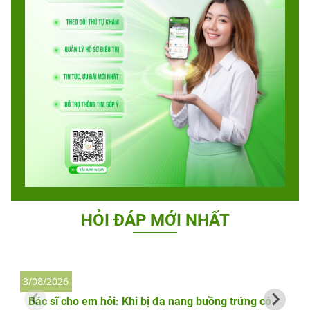
HỎI ĐÁP MỚI NHẤT
3/08/2026
2
Bác sĩ cho em hỏi: Khi bị đa nang buồng trứng có