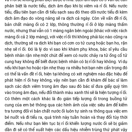
phân biệt là nước tiểu, dịch âm đạo khi bị viêm và rỉ ối. Nếu nước
tiểu, đầu tiên bạn cần đi tiểu sạch sau đó theo dõi nước tiểu đi kèm
dịch âm đạo do vòng nâng sẽ ra dịch cả ngày. Còn về vấn đề rỉ ối,
bản chất màng ối có 2 lớp, thông thường rỉ ối ở lớp màng thấm
nước, nhưng thai vẫn có 1 màng ngăn bên ngoài (khác với việc rách
màng ối cả 2 lớp màng), với việc rỉ ối thì không phải lúc nào cũng ra
dịch, thường sẽ ra dịch khi bạn có cơn co tử cung hoặc bạn ho, rặn
nhẹ sẽ rỉ ối. Đó là lý do vì sao khi khám phụ khoa, bác sĩ yêu cầu
bệnh nhân rặn nhẹ một chút để xem có nước chảy ra tử ống cổ tử
cung hay không để biết được bệnh nhân có bị rỉ ối hay không. Ví dụ
nếu khi bạn ho hoặc rặn nhẹ thay ra nhiều hơi bạn nên cẩn trọng đó
có thể là vấn đề rỉ ối, hiện tại không có xét nghiệm nào đặc hiệu để
phát hiện rỉ ối hay không, vậy nên bạn cần đi khám để bác sĩ làm
sạch các dịch viêm trong âm đạo sau đó bác sĩ đưa giấy quỳ tím
vào trong âm đạo, nếu đổi thành màu xanh thì sẽ là hiện tượng rỉ ối.
Có thêm một cách khác là đo gián tiếp lượng ối trong buồng tử
cung của em bé thông qua các hình ảnh của việc siêu âm để kiếm
tra tương đối vì bản chất nước ối luôn tự sinh ra thông qua việc em
bé nuốt và đi tiểu ra, quá trình này tuần hoàn và thay đổi tùy thời
điểm. Nếu như bạn liên tục bị rỉ ối khiến lượng nước ối sẽ bị giảm
dần đi sẽ có thể xuất hiện các dấu hiệu nhiễm trùng thứ phát vậy