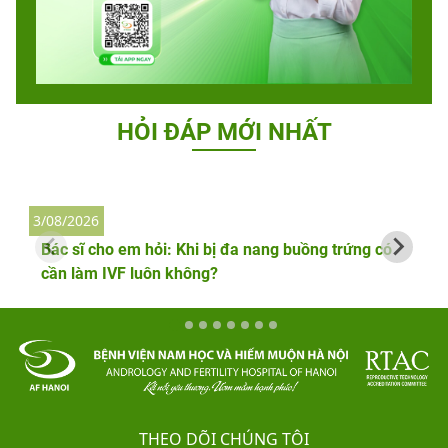
HỎI ĐÁP MỚI NHẤT
3/08/2026
2
Bác sĩ cho em hỏi: Khi bị đa nang buồng trứng có
cần làm IVF luôn không?
THEO DÕI CHÚNG TÔI