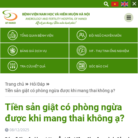
Yêu
thương
Lan
tỏa
–
TỔNG QUAN BỆNH VIỆN
ĐỘI NGŨ CHUYÊN MÔN
Trao
hy
BẢNG GIÁ DỊCH VỤ
IVF - THỤ TINH ỐNG NGHIỆM
vọng,
vun
TRA CỨU KẾT QUẢ
GÓC BÁO CHÍ
trọn
hạnh
Trang chủ
Hỏi Đáp
phúc
Tiền sản giật có phòng ngừa được khi mang thai không ạ?
gia
đình
Tiền sản giật có phòng ngừa
Quân
được khi mang thai không ạ?
nhân
08/12/2025