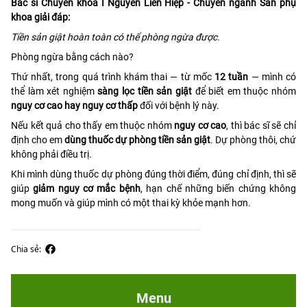
Bác sĩ Chuyên khoa I Nguyễn Liên Hiệp - Chuyên ngành Sản phụ
khoa giải đáp:
Tiền sản giật hoàn toàn có thể phòng ngừa được.
Phòng ngừa bằng cách nào?
Thứ nhất, trong quá trình khám thai — từ mốc
12 tuần
— mình có
thể làm xét nghiệm
sàng lọc tiền sản giật
để biết em thuộc nhóm
nguy cơ cao hay nguy cơ thấp
đối với bệnh lý này.
Nếu kết quả cho thấy em thuộc nhóm
nguy cơ cao
, thì bác sĩ sẽ chỉ
định cho em
dùng thuốc dự phòng tiền sản giật
. Dự phòng thôi, chứ
không phải điều trị.
Khi mình dùng thuốc dự phòng đúng thời điểm, đúng chỉ định, thì sẽ
giúp
giảm nguy cơ mắc bệnh
, hạn chế những biến chứng không
mong muốn và giúp mình có một thai kỳ khỏe mạnh hơn.
Chia sẻ:
Menu