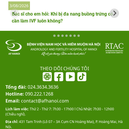
3/08/2026
2
Bác sĩ cho em hỏi: Khi bị đa nang buồng trứng có
cần làm IVF luôn không?
THEO DÕI CHÚNG TÔI
Tổng đài:
024.3634.3636
Hotline:
090.222.1268
Email:
contact@afhanoi.com
Lịch làm việc:
Thứ 2 - Thứ 7: 7h30 - 17h00 l Chủ Nhật: 7h30 - 12h00
(Chiều nghỉ).
Địa chỉ:
431 Tam Trinh (Lô 07 – 3A Cụm CN Hoàng Mai), P. Hoàng Mai, Hà
Nội.