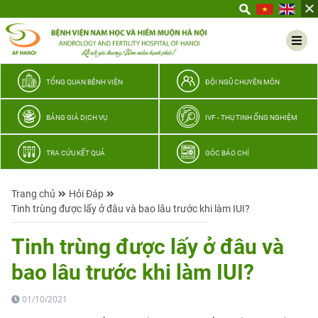
Yêu
thương
Lan
tỏa
–
TỔNG QUAN BỆNH VIỆN
ĐỘI NGŨ CHUYÊN MÔN
Trao
hy
BẢNG GIÁ DỊCH VỤ
IVF - THỤ TINH ỐNG NGHIỆM
vọng,
vun
TRA CỨU KẾT QUẢ
GÓC BÁO CHÍ
trọn
hạnh
Trang chủ
Hỏi Đáp
phúc
Tinh trùng được lấy ở đâu và bao lâu trước khi làm IUI?
gia
đình
Tinh trùng được lấy ở đâu và
Quân
bao lâu trước khi làm IUI?
nhân
01/10/2021