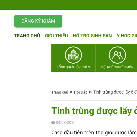
ĐĂNG KÝ KHÁM
TRANG CHỦ
GIỚI THIỆU
HỖ TRỢ SINH SẢN
Y HỌC GI
TỔNG QUAN BỆNH VIỆN
ĐỘI NGŨ CHUYÊN MÔN
Tinh trùng được lấy ở đ
Trang chủ
Hỏi Đáp
Tinh trùng được lấy ở
04/03/2016
Case đầu tiên trên thế giới được làm