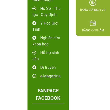
Hồ Sơ - Thủ
BẢNG GIÁ DỊCH VỤ
tục - Quy định
Y Học Giới
Tính
ĐĂNG KÝ KHÁM
Nghiên cứu
khoa học
Hỗ trợ sinh
sản
Di truyền
e-Magazine
FANPAGE
FACEBOOK