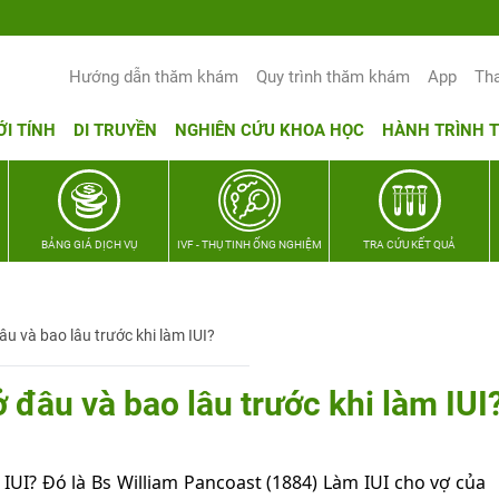
Yêu thương Lan tỏa – Trao hy vọng, vun 
Hướng dẫn thăm khám
Quy trình thăm khám
App
Th
ỚI TÍNH
DI TRUYỀN
NGHIÊN CỨU KHOA HỌC
HÀNH TRÌNH 
BẢNG GIÁ DỊCH VỤ
IVF - THỤ TINH ỐNG NGHIỆM
TRA CỨU KẾT QUẢ
âu và bao lâu trước khi làm IUI?
 đâu và bao lâu trước khi làm IUI
 IUI? Đó là Bs William Pancoast (1884) Làm IUI cho vợ của