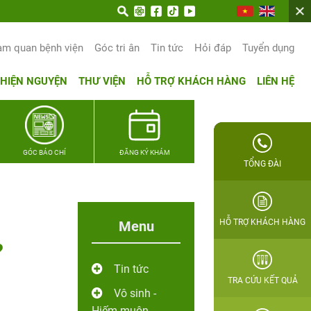
trọn hạnh phúc gia đình Quân nhân
am quan bệnh viện
Góc tri ân
Tin tức
Hỏi đáp
Tuyển dụng
THIỆN NGUYỆN
THƯ VIỆN
HỖ TRỢ KHÁCH HÀNG
LIÊN HỆ
GÓC BÁO CHÍ
ĐĂNG KÝ KHÁM
TỔNG ĐÀI
HỖ TRỢ KHÁCH HÀNG
Menu
?
Tin tức
TRA CỨU KẾT QUẢ
Vô sinh -
Hiếm muộn