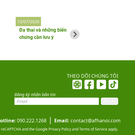
13/07/2026
2/06/2026
Đa thai và những biến
Thai phụ bị nhiễm
chứng cần lưu ý
làm gì đầu tiên?
THEO DÕI CHÚNG TÔI
Đăng ký nhận bản tin
otline:
090.222.1268
Email:
contact@afhanoi.com
 by reCAPTCHA and the Google
Privacy Policy
and
Terms of Service
apply.