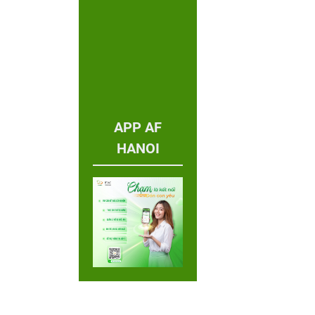
APP AF
HANOI