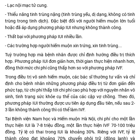
- Lạc nội mạc tử cung.
- Thiểu năng tinh trùng nặng (tinh trùng yếu, dị dạng, không có tinh
trùng trong tinh dịch). Đặc biệt đối với người hiếm muộn lớn tuổi
hoặc đã áp dụng phương pháp IUI nhưng không thành công.
- Thất bại với phương pháp IUI nhiều lần.
- Các trường hợp người hiếm muộn xin trứng, xin tinh trùng...
Tuỳ trường hợp mà bệnh nhân được chỉ định hướng điều trị thích
hợp. Phương pháp IUI đơn giản hơn, thời gian thực hiện nhanh hơn,
đồng thời mức chi phí cũng thấp hơn so với phương pháp IVF.
Trong điều trị vô sinh hiếm muộn, các bác sĩ thường tư vấn và chỉ
định cho bệnh nhân những phương pháp điều trị từ đơn giản đến
phức tạp, từ chi phí thấp tới chi phí cao phù hợp với nguyên nhân vô
sinh, tình trạng sức khỏe cụ thể của các cặp vợ chồng. Theo đó,
phương pháp IUI thường được ưu tiên áp dụng đầu tiên, nếu sau 2-
3 lần không thành công thì có thể làm IVF.
Tại Bệnh viện Nam học và Hiếm muộn Hà Nội, chi phí cho một lần
thực hiện IUI là 7-8 triệu đồng, một lần thực hiện IVF 70-100 triệu
đồng. Tỷ lệ có thai trong IUI là khoảng 30%. Riêng với IVF, tỷ lệ
thành công đạt khoảng 70% chuyển phôi trữ (đông lạnh) và