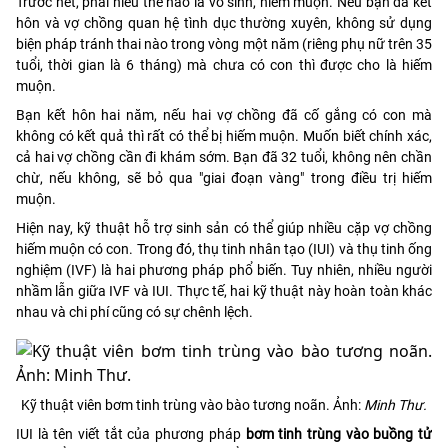
Trước hết, phải hiểu thế nào là vô sinh, hiếm muộn. Nếu bạn đã kết
hôn và vợ chồng quan hệ tình dục thường xuyên, không sử dụng
biện pháp tránh thai nào trong vòng một năm (riêng phụ nữ trên 35
tuổi, thời gian là 6 tháng) mà chưa có con thì được cho là hiếm
muộn.
Bạn kết hôn hai năm, nếu hai vợ chồng đã cố gắng có con mà
không có kết quả thì rất có thể bị hiếm muộn. Muốn biết chính xác,
cả hai vợ chồng cần đi khám sớm. Bạn đã 32 tuổi, không nên chần
chừ, nếu không, sẽ bỏ qua "giai đoạn vàng" trong điều trị hiếm
muộn.
Hiện nay, kỹ thuật hỗ trợ sinh sản có thể giúp nhiều cặp vợ chồng
hiếm muộn có con. Trong đó, thụ tinh nhân tạo (IUI) và thụ tinh ống
nghiệm (IVF) là hai phương pháp phổ biến. Tuy nhiên, nhiều người
nhầm lẫn giữa IVF và IUI. Thực tế, hai kỹ thuật này hoàn toàn khác
nhau và chi phí cũng có sự chênh lệch.
Kỹ thuật viên bơm tinh trùng vào bào tương noãn. Ảnh:
Minh Thư.
IUI là tên viết tắt của phương pháp
bơm tinh trùng vào buồng tử