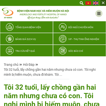
Yêu
thương
Lan
tỏa
–
TỔNG QUAN BỆNH VIỆN
ĐỘI NGŨ CHUYÊN MÔN
Trao
hy
BẢNG GIÁ DỊCH VỤ
IVF - THỤ TINH ỐNG NGHIỆM
vọng,
vun
TRA CỨU KẾT QUẢ
GÓC BÁO CHÍ
trọn
hạnh
Trang chủ
Hỏi Đáp
phúc
Tôi 32 tuổi, lấy chồng gần hai năm nhưng chưa có con. Tôi nghi
gia
mình bị hiếm muộn, chưa đi khám. Tôi ...
đình
Quân
Tôi 32 tuổi, lấy chồng gần hai
nhân
năm nhưng chưa có con. Tôi
nghi mình bị hiếm muộn, chưa