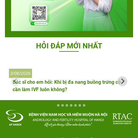
HỎI ĐÁP MỚI NHẤT
3/08/2026
2
Bác sĩ cho em hỏi: Khi bị đa nang buồng trứng có
cần làm IVF luôn không?