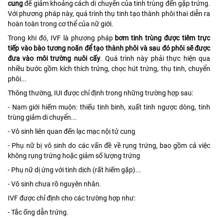
cung
để giảm khoảng cách di chuyển của tinh trùng đến gặp trứng.
Với phương pháp này, quá trình thụ tinh tạo thành phôi thai diễn ra
hoàn toàn trong cơ thể của nữ giới.
Trong khi đó, IVF là phương pháp
bơm tinh trùng được tiêm trực
tiếp vào bào tương noãn để tạo thành phôi và sau đó phôi sẽ được
đưa vào môi trường nuôi cấy
. Quá trình này phải thực hiện qua
nhiều bước gồm kích thích trứng, chọc hút trứng, thụ tinh, chuyển
phôi...
Thông thường, IUI được chỉ định trong những trường hợp sau:
- Nam giới hiếm muộn: thiếu tinh binh, xuất tinh ngược dòng, tinh
trùng giảm di chuyển...
- Vô sinh liên quan đến lạc mạc nội tử cung
- Phụ nữ bị vô sinh do các vấn đề về rụng trứng, bao gồm cả việc
không rụng trứng hoặc giảm số lượng trứng
- Phụ nữ dị ứng với tinh dịch (rất hiếm gặp)...
- Vô sinh chưa rõ nguyên nhân.
IVF được chỉ định cho các trường hợp như:
- Tắc ống dẫn trứng.