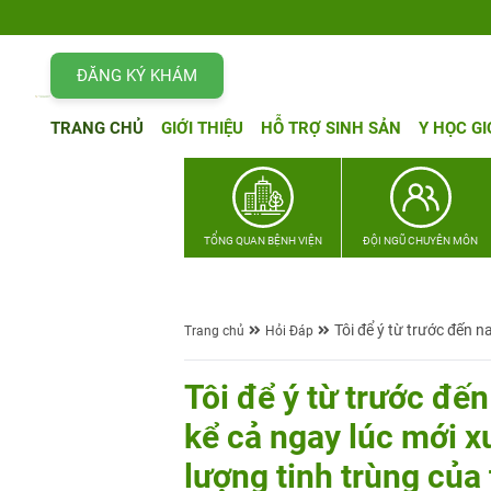
ĐĂNG KÝ KHÁM
TRANG CHỦ
GIỚI THIỆU
HỖ TRỢ SINH SẢN
Y HỌC GI
TỔNG QUAN BỆNH VIỆN
ĐỘI NGŨ CHUYÊN MÔN
Tôi để ý từ trước đến na
Trang chủ
Hỏi Đáp
Tôi để ý từ trước đến 
kể cả ngay lúc mới xu
lượng tinh trùng của