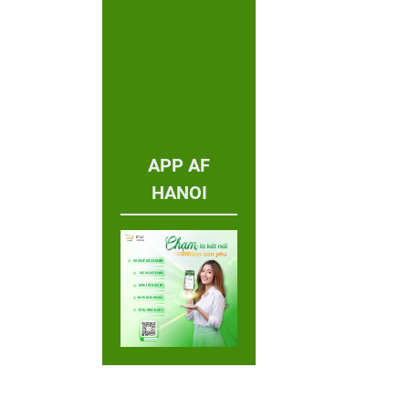
APP AF
HANOI