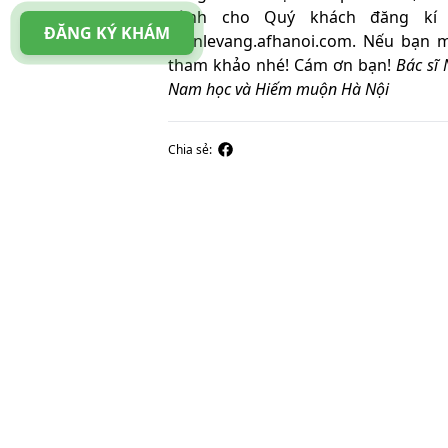
dành cho Quý khách đăng kí 
ĐĂNG KÝ KHÁM
tuanlevang.afhanoi.com. Nếu bạn 
tham khảo nhé! Cám ơn bạn!
Bác sĩ
Nam học và Hiếm muộn Hà Nội
Chia sẻ: