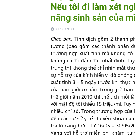
Nếu tôi đi làm xét ng
năng sinh sản của m
31/07/2021
Chào bạn,
Tinh dịch gồm 2 thành phầ
tương (bao gồm các thành phần đư
trường hợp xuất tinh mà không có ti
không có độ đậm đặc nhất định. Tuy 
trùng thì không thể chỉ nhìn mắt th
sự hỗ trợ của kính hiển vi độ phóng 
xuất tinh 3 – 5 ngày trước khi thực
của nam giới có nằm trong giới hạn 
thế giới năm 2010 thì thể tích mỗi lầ
với mật độ tối thiểu 15 triệu/ml. Tuy
nhiều chỉ số. Trong trường hợp của 
đến các cơ sở y tế chuyên khoa n
tra kĩ càng hơn. Từ 16/05 – 30/05/2
Vàng với hỗ trợ miễn phí khám, tư 