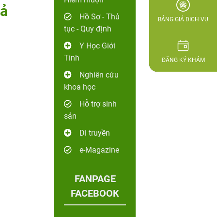
hả
Hồ Sơ - Thủ
BẢNG GIÁ DỊCH VỤ
tục - Quy định
Y Học Giới
Tính
ĐĂNG KÝ KHÁM
Nghiên cứu
khoa học
Hỗ trợ sinh
sản
Di truyền
e-Magazine
FANPAGE
FACEBOOK