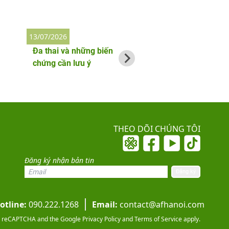
13/07/2026
2/06/2026
Đa thai và những biến
Thai phụ bị nhiễm
chứng cần lưu ý
làm gì đầu tiên?
THEO DÕI CHÚNG TÔI
Đăng ký nhận bản tin
otline:
090.222.1268
Email:
contact@afhanoi.com
 by reCAPTCHA and the Google
Privacy Policy
and
Terms of Service
apply.