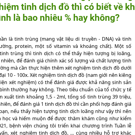
hiệm tinh dịch đồ thì có biết về k
ình là bao nhiêu % hay không?
n là tinh trùng (mang vật liệu di truyền - DNA) và tinh
ờng, protein, một số vitamin và khoáng chất). Một số
nh trùng thì tinh dịch có thể thấy hiện tượng bị loãng,
nhiên, để đánh giá chính xác số lượng và chất lượng tinh
ường mà cần thực hiện thêm xét nghiệm tinh dịch đồ dưới
đại 10 - 100x. Xét nghiệm tinh dịch đồ (nam giới nên kiêng
 hiện xét nghiệm) có thể đánh giá được khả năng sinh sản
bình thường hay không. Theo tiêu chuẩn của tổ chức y tế
n xuất tinh khoảng 1,5 - 2ml, tổng số tinh trùng 39 triệu,
 nhiên, để đánh giá 1 tinh dịch đồ thì cần phối hợp đánh giá
bạn, nếu thấy hiện tượng tinh dịch loãng như vậy thì nên
am học và hiếm muộn để được thăm khám cũng như kiểm
021, bệnh viện chúng tôi triển khai chương trình Tuần lễ
vấn, xét nghiệm tinh dịch đồ, … cùng nhiều hỗ trợ khác