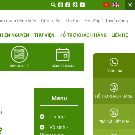
n trọn hạnh phúc gia đình Quân nhân
am quan bệnh viện
Góc tri ân
Tin tức
Hỏi đáp
Tuyển dụng
THIỆN NGUYỆN
THƯ VIỆN
HỖ TRỢ KHÁCH HÀNG
LIÊN HỆ
GÓC BÁO CHÍ
ĐĂNG KÝ KHÁM
TỔNG ĐÀI
..
HỖ TRỢ KHÁCH HÀNG
Menu
,
Tin tức
TRA CỨU KẾT QUẢ
Vô sinh -
?
Hiếm muộn