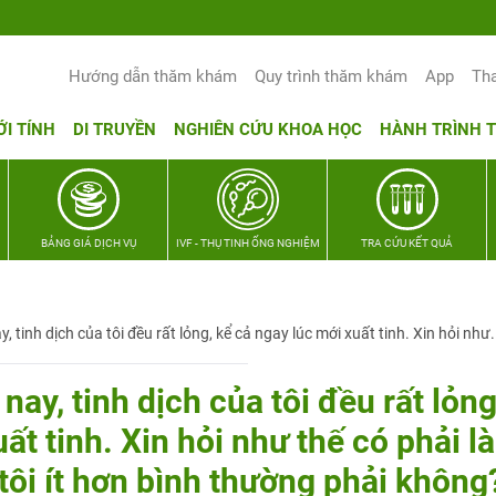
Yêu thương Lan tỏa – Trao hy vọng, vu
Hướng dẫn thăm khám
Quy trình thăm khám
App
Th
ỚI TÍNH
DI TRUYỀN
NGHIÊN CỨU KHOA HỌC
HÀNH TRÌNH 
BẢNG GIÁ DỊCH VỤ
IVF - THỤ TINH ỐNG NGHIỆM
TRA CỨU KẾT QUẢ
y, tinh dịch của tôi đều rất lỏng, kể cả ngay lúc mới xuất tinh. Xin hỏi như.
nay, tinh dịch của tôi đều rất lỏng
ất tinh. Xin hỏi như thế có phải là
 tôi ít hơn bình thường phải không