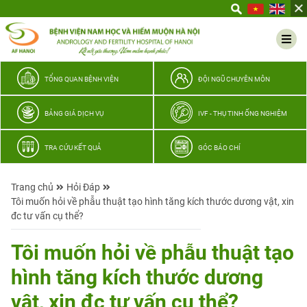
Yêu
thương
Lan
tỏa
–
TỔNG QUAN BỆNH VIỆN
ĐỘI NGŨ CHUYÊN MÔN
Trao
hy
BẢNG GIÁ DỊCH VỤ
IVF - THỤ TINH ỐNG NGHIỆM
vọng,
vun
TRA CỨU KẾT QUẢ
GÓC BÁO CHÍ
trọn
hạnh
Trang chủ
Hỏi Đáp
phúc
Tôi muốn hỏi về phẫu thuật tạo hình tăng kích thước dương vật, xin
gia
đc tư vấn cụ thể?
đình
Quân
Tôi muốn hỏi về phẫu thuật tạo
nhân
hình tăng kích thước dương
vật, xin đc tư vấn cụ thể?