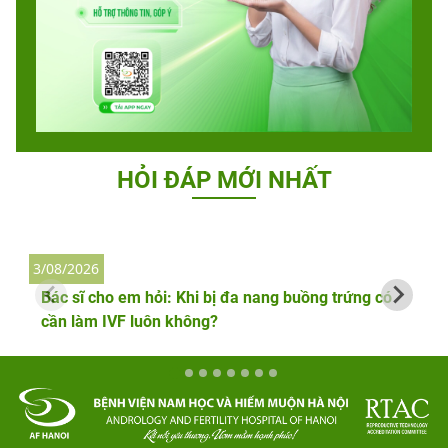
HỎI ĐÁP MỚI NHẤT
3/08/2026
2
Bác sĩ cho em hỏi: Khi bị đa nang buồng trứng có
cần làm IVF luôn không?