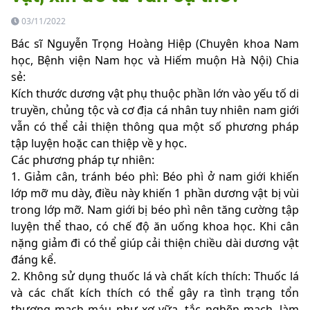
03/11/2022
Bác sĩ Nguyễn Trọng Hoàng Hiệp (Chuyên khoa Nam
học, Bệnh viện Nam học và Hiếm muộn Hà Nội) Chia
sẻ:
Kích thước dương vật phụ thuộc phần lớn vào yếu tố di
truyền, chủng tộc và cơ địa cá nhân tuy nhiên nam giới
vẫn có thể cải thiện thông qua một số phương pháp
tập luyện hoặc can thiệp về y học.
Các phương pháp tự nhiên:
1. Giảm cân, tránh béo phì: Béo phì ở nam giới khiến
lớp mỡ mu dày, điều này khiến 1 phần dương vật bị vùi
trong lớp mỡ. Nam giới bị béo phì nên tăng cường tập
luyện thể thao, có chế độ ăn uống khoa học. Khi cân
nặng giảm đi có thể giúp cải thiện chiều dài dương vật
đáng kể.
2. Không sử dụng thuốc lá và chất kích thích: Thuốc lá
và các chất kích thích có thể gây ra tình trạng tổn
thương mạch máu như xơ vữa, tắc nghẽn mạch, làm