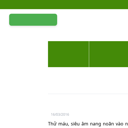
Yêu thương Lan tỏa – Trao hy vọng, vun trọn hạnh phúc gia đình Qu
ĐĂNG KÝ KHÁM
TRANG CHỦ
GIỚI THIỆU
HỖ TRỢ SINH SẢN
Y HỌC GI
TỔNG QUAN BỆNH VIỆN
ĐỘI NGŨ CHUYÊN MÔN
Trong chu kỳ IUI theo dõi 
Trang chủ
Hỏi Đáp
Trong chu kỳ IUI theo 
16/03/2016
Thử máu, siêu âm nang noãn vào ng