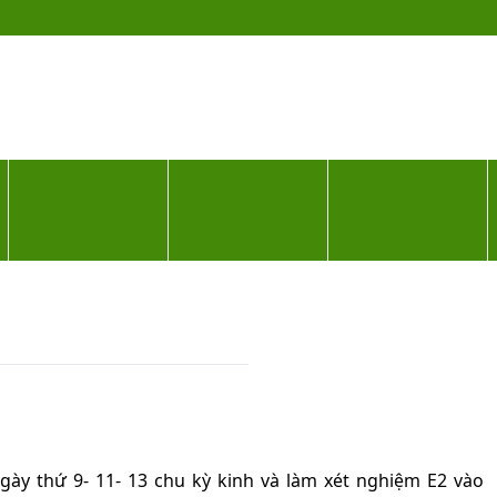
ân nhân
Hướng dẫn thăm khám
Quy trình thăm khám
A
ỚI TÍNH
DI TRUYỀN
NGHIÊN CỨU KHOA HỌC
HÀNH TRÌN
BẢNG GIÁ DỊCH VỤ
IVF - THỤ TINH ỐNG NGHIỆM
TRA CỨU KẾT QUẢ
những gì?
dõi những gì?
ày thứ 9- 11- 13 chu kỳ kinh và làm xét nghiệm E2 vào