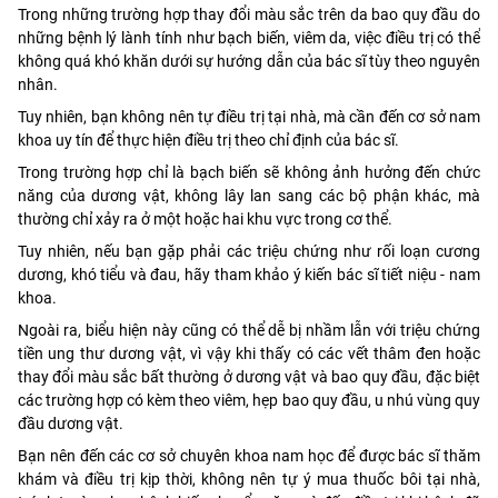
Trong những trường hợp thay đổi màu sắc trên da bao quy đầu do
những bệnh lý lành tính như bạch biến, viêm da, việc điều trị có thể
không quá khó khăn dưới sự hướng dẫn của bác sĩ tùy theo nguyên
nhân.
Tuy nhiên, bạn không nên tự điều trị tại nhà, mà cần đến cơ sở nam
khoa uy tín để thực hiện điều trị theo chỉ định của bác sĩ.
Trong trường hợp chỉ là bạch biến sẽ không ảnh hưởng đến chức
năng của dương vật, không lây lan sang các bộ phận khác, mà
thường chỉ xảy ra ở một hoặc hai khu vực trong cơ thể.
Tuy nhiên, nếu bạn gặp phải các triệu chứng như rối loạn cương
dương, khó tiểu và đau, hãy tham khảo ý kiến bác sĩ tiết niệu - nam
khoa.
Ngoài ra, biểu hiện này cũng có thể dễ bị nhầm lẫn với triệu chứng
tiền ung thư dương vật, vì vậy khi thấy có các vết thâm đen hoặc
thay đổi màu sắc bất thường ở dương vật và bao quy đầu, đặc biệt
các trường hợp có kèm theo viêm, hẹp bao quy đầu, u nhú vùng quy
đầu dương vật.
Bạn nên đến các cơ sở chuyên khoa nam học để được bác sĩ thăm
khám và điều trị kịp thời, không nên tự ý mua thuốc bôi tại nhà,