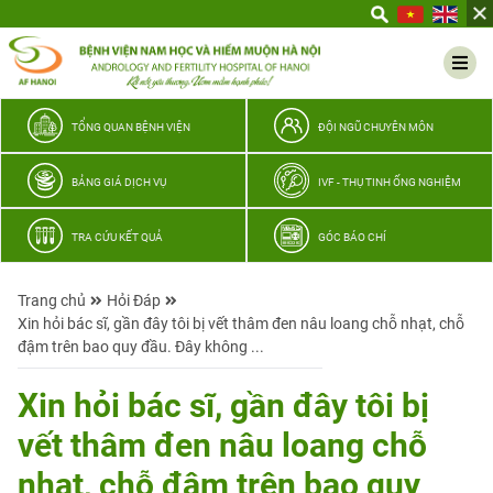
Yêu
thương
Lan
tỏa
–
TỔNG QUAN BỆNH VIỆN
ĐỘI NGŨ CHUYÊN MÔN
Trao
hy
BẢNG GIÁ DỊCH VỤ
IVF - THỤ TINH ỐNG NGHIỆM
vọng,
vun
TRA CỨU KẾT QUẢ
GÓC BÁO CHÍ
trọn
hạnh
Trang chủ
Hỏi Đáp
phúc
Xin hỏi bác sĩ, gần đây tôi bị vết thâm đen nâu loang chỗ nhạt, chỗ
gia
đậm trên bao quy đầu. Đây không ...
đình
Quân
Xin hỏi bác sĩ, gần đây tôi bị
nhân
vết thâm đen nâu loang chỗ
nhạt, chỗ đậm trên bao quy