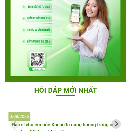
HỎI ĐÁP MỚI NHẤT
3/08/2026
2
Bác sĩ cho em hỏi: Khi bị đa nang buồng trứng có