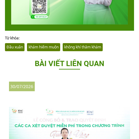
Từ khóa:
Đầu xuân
khám hiếm muộn
không khí thăm khám
BÀI VIẾT LIÊN QUAN
30/07/2026
3