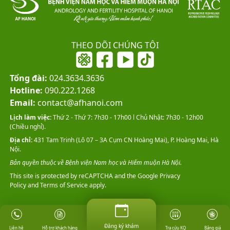
THEO DÕI CHÚNG TÔI
Tổng đài:
024.3634.3636
Hotline:
090.222.1268
Email:
contact@afhanoi.com
Lịch làm việc:
Thứ 2 - Thứ 7: 7h30 - 17h00 l Chủ Nhật: 7h30 - 12h00
(Chiều nghỉ).
Địa chỉ:
431 Tam Trinh (Lô 07 – 3A Cụm CN Hoàng Mai), P. Hoàng Mai, Hà
Nội.
Bản quyền thuộc về Bệnh viện Nam học và Hiếm muộn Hà Nội.
This site is protected by reCAPTCHA and the Google
Privacy
Policy
and
Terms of Service
apply.
Đăng ký khám
Đăng ký khám
Hỗ trợ khách hàng
Tra cứu KQ
Bảng giá
Liên hệ