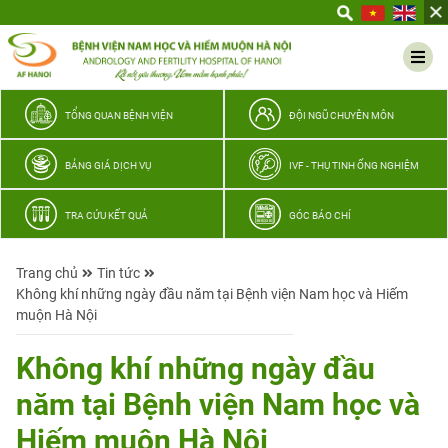
Yêu
thương
Lan
tỏa
–
TỔNG QUAN BỆNH VIỆN
ĐỘI NGŨ CHUYÊN MÔN
Trao
hy
BẢNG GIÁ DỊCH VỤ
IVF - THỤ TINH ỐNG NGHIỆM
vọng,
vun
TRA CỨU KẾT QUẢ
GÓC BÁO CHÍ
trọn
hạnh
Trang chủ
Tin tức
phúc
Không khí những ngày đầu năm tại Bệnh viện Nam học và Hiếm
gia
muộn Hà Nội
đình
Quân
Không khí những ngày đầu
nhân
năm tại Bệnh viện Nam học và
Hiếm muộn Hà Nội