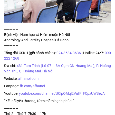
—————
Bệnh viện Nam học và Hiếm muộn Hà Nội
Andrology And Fertility Hospital Of Hanoi
—————
Tổng đài CSKH (giờ hành chính):
024 3634 3636
| Hotline 24/7:
090
222 1268
Địa chỉ:
431 Tam Trinh (Lô 07 – 3A Cụm CN Hoàng Mai), P. Hoàng
Văn Thụ, Q. Hoàng Mai, Hà Nội
Website:
afhanoi.com
Fanpage:
fb.com/afhanoi
Youtube:
youtube.com/channel/UClpOMql2VufF_FCpxUWBeyA
“Kết nối yêu thương, Ươm mầm hạnh phúc!”
—————
Thứ 2 – Thứ 7: 7h30 – 17h