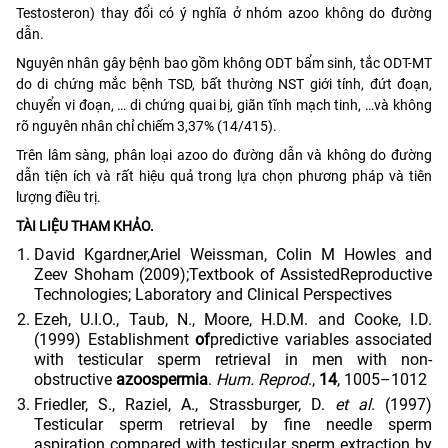
Testosteron) thay đổi có ý nghĩa ở nhóm azoo không do đường
dẫn.
Nguyên nhân gây bệnh bao gồm không ODT bẩm sinh, tắc ODT-MT
do di chứng mắc bệnh TSD, bất thường NST giới tính, đứt đoạn,
chuyển vi đoạn, … di chứng quai bị, giãn tĩnh mạch tinh, …và không
rõ nguyên nhân chỉ chiếm 3,37% (14/415).
Trên lâm sàng, phân loại azoo do đường dẫn và không do đường
dẫn tiện ích và rất hiệu quả trong lựa chọn phương pháp và tiên
lượng điều trị.
TÀI LIỆU THAM KHẢO.
David Kgardner,Ariel Weissman, Colin M Howles and
Zeev Shoham (2009);Textbook of AssistedReproductive
Technologies; Laboratory and Clinical Perspectives
Ezeh, U.I.O., Taub, N., Moore, H.D.M. and Cooke, I.D.
(1999) Establishment
of
predictive variables associated
with testicular sperm retrieval in men with non-
obstructive
azoospermia
.
Hum. Reprod
.,
14
, 1005–1012
Friedler, S., Raziel, A., Strassburger, D.
et al
. (1997)
Testicular sperm retrieval by fine needle sperm
aspiration compared with testicular sperm extraction by