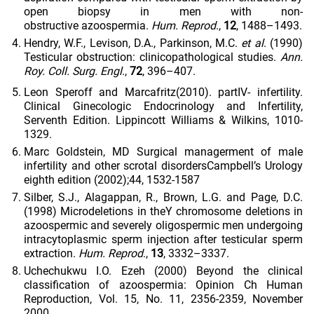
open biopsy in men with non-
obstructive azoospermia.
Hum. Reprod
.,
12
, 1488–1493.
Hendry, W.F., Levison, D.A., Parkinson, M.C.
et al
. (1990)
Testicular obstruction: clinicopathological studies.
Ann.
Roy. Coll. Surg. Engl
.,
72
, 396–407.
Leon Speroff and Marcafritz(2010). partIV- infertility.
Clinical Ginecologic Endocrinology and Infertility,
Serventh Edition. Lippincott Williams & Wilkins, 1010-
1329.
Marc Goldstein, MD Surgical managerment of male
infertility and other scrotal disordersCampbell’s Urology
eighth edition (2002);44, 1532-1587
Silber, S.J., Alagappan, R., Brown, L.G. and Page, D.C.
(1998) Microdeletions in theY chromosome deletions in
azoospermic and severely oligospermic men undergoing
intracytoplasmic sperm injection after testicular sperm
extraction.
Hum. Reprod
.,
13
, 3332–3337.
Uchechukwu I.O. Ezeh (2000) Beyond the clinical
classification of azoospermia: Opinion Ch Human
Reproduction, Vol. 15, No. 11, 2356-2359, November
2000