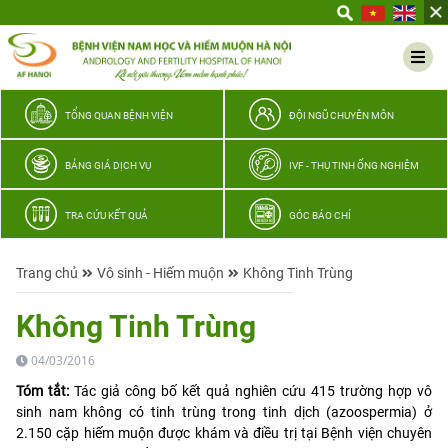
Yêu
thương
Lan
tỏa
–
TỔNG QUAN BỆNH VIỆN
ĐỘI NGŨ CHUYÊN MÔN
Trao
hy
BẢNG GIÁ DỊCH VỤ
IVF - THỤ TINH ỐNG NGHIỆM
vọng,
vun
TRA CỨU KẾT QUẢ
GÓC BÁO CHÍ
trọn
hạnh
Trang chủ
Vô sinh - Hiếm muộn
Không Tinh Trùng
phúc
gia
Không Tinh Trùng
đình
Quân
04/03/2016
nhân
Tóm tắt:
Tác giả công bố kết quả nghiên cứu 415 trường hợp vô
sinh nam không có tinh trùng trong tinh dịch (azoospermia) ở
2.150 cặp hiếm muộn được khám và điều trị tại Bệnh viện chuyên