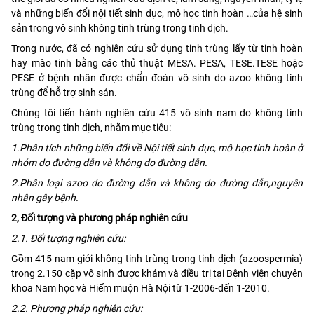
và những biến đổi nội tiết sinh dục, mô học tinh hoàn …của hệ sinh
sản trong vô sinh không tinh trùng trong tinh dịch.
Trong nước, đã có nghiên cứu sử dụng tinh trùng lấy từ tinh hoàn
hay mào tinh bằng các thủ thuật MESA. PESA, TESE.TESE hoặc
PESE ở bệnh nhân được chẩn đoán vô sinh do azoo không tinh
trùng để hỗ trợ sinh sản.
Chúng tôi tiến hành nghiên cứu 415 vô sinh nam do không tinh
trùng trong tinh dịch, nhằm mục tiêu:
1.Phân tích những biến đổi về Nội tiết sinh dục, mô học tinh hoàn ở
nhóm do đường dẫn và không do đường dẫn.
2.Phân loại azoo do đường dẫn và không do đường dẫn,nguyên
nhân gây bệnh.
2, Đối tượng và phương pháp nghiên cứu
2.1. Đối tượng nghiên cứu:
Gồm 415 nam giới không tinh trùng trong tinh dịch (azoospermia)
trong 2.150 cặp vô sinh được khám và điều trị tại Bệnh viện chuyên
khoa Nam học và Hiếm muộn Hà Nội từ 1-2006-đến 1-2010.
2.2. Phương pháp nghiên cứu: