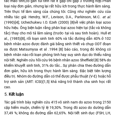
tắc mào tinh,có gần túi tinh rất ít gặp chỉ gặp 3 trường hợp.Phân
loại này đơn giản, nhưng lại rất hữu ích trong thực hành lâm sàng.
Trên thực tế lâm sàng của chúng tôi. Cũng như nghiên cứu của
nhiều tác giả: Hendry, W.F., Levison, D.A., Parkinson, M.C.
et al
.
(1990)[4]; Uchechukwu I.O. Ezeh (2000) [8]về việc phân loại azoo
hữu hiệu. Ông biện luận rằng phân loại azoo hiện tại (tắc và không
tắc) thay cho mô tả lâm sàng (trước- tại và sau tinh hoàn). Hull et
al., (1985)[8], rối loạn sinh tinh 60% và tắc đường dẫn 40% ở 102
bệnh nhân azoo được đánh giá bằng sinh thiết và chụp ODT đoạn
xa được Matsumysa et al .1994 [8] báo cáo, trong đó không có
bệnh nhân nào rối loạn phóng tinh hay suy sinh dục do thiểu năng
nội tiết. Nghiên cứu hồi cứu 96 bệnh nhân azoo Sheffield [8] 58% do
khiếm khuyết sinh tinh, 31% do tắc… Sự phân chia theo đường dẫn
đơn giản, hữu ích trong thực hành lâm sàng. Đặc biệt tiên lượng
điều trị. Nhóm do đường dẫn có thể được phẫu thuật (V-E) hoặc hỗ
trợ sinh sản (ART: ICSI)[1,5] khả năng trở thành cha sinh học rất
cao.
Kết luận
Tác giả trình bày nghiên cứu 415 vô sinh nam do azoo trong 2150
cặp hiếm muộn, chiếm tỷ lệ 19,30%. Trong đó azoo do dường dẫn
37,49 %; không do đường dẫn 62,65%. Nội tiết sinh dục (FSH, LH,