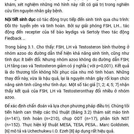
khám, xét nghiệm những mô hình này rất có giá trị trong nghiên
cứu tìm nguyên nhân gây bệnh.
Nội tiết sinh dục
có tác động trực tiếp đến sinh tinh qua chu trình:
Đồi thị- tuyến yên và tinh hoàn. Bởi sự giải phóng FSH, LH… tác
động đến recepter của tế bào leydigs và Sertoly theo tác động
Fiedback …
Trong bảng 3.1. Cho thấy: FSH, LH và Testosteron bình thường ở
nhóm azoo do đường dẫn thể hiện khả năng sinh tinh, cũng như
tình dục ít biến đổi. Nhưng nhóm azoo không do đường dẫn FSH;
LH tăng cao và Testosteron giảm có ý nghĩa ( với p<0,001). Kết quả
là do thương tổn không hồi phục của nhu mô tinh hòan. Những
thay đổi này, vừa là hậu quả, lại là nguyên nhân gây rối loạn chức
năng sinh tinh cũng như tình dục. Một số tác giả [1; 2; 4; 5; 7] nhận
thấy kết quả của FSH, LH và Testosteronthay đổi nhiều ở nhóm
azoo.
Để xác định chẩn đoán và lựa chọn phương pháp điều trị. Chúng tôi
tiến hành can thiệp các thủ thuật (Bảng 3.2) thám sát mào tinh
(n=141), tinh hoàn (n=210), chụp ODT (n=17), phân tích NST
(n=152). Thực hiện kỹ thuật MESA, TESA, PESA… Marc Goldstein,
[6] mô tả và Uchechukwu I.O. Ezeh [8] áp dụng rất hiệu quả.