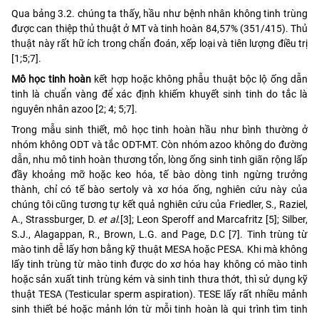
Qua bảng 3.2. chúng ta thấy, hầu như bệnh nhân không tinh trùng
được can thiệp thủ thuật ở MT và tinh hoàn 84,57% (351/415). Thủ
thuật này rất hữ ích trong chẩn đoán, xếp loại và tiên lượng điều trị
[1;5;7].
Mô học tinh hoàn
kết hợp hoặc không phẫu thuật bộc lộ ống dẫn
tinh là chuẩn vàng để xác định khiếm khuyết sinh tinh do tắc là
nguyên nhân azoo [2; 4; 5;7].
Trong mẫu sinh thiết, mô học tinh hoàn hầu như bình thường ở
nhóm không ODT và tắc ODT-MT. Còn nhóm azoo không do đường
dẫn, nhu mô tinh hoàn thương tổn, lòng ống sinh tinh giãn rộng lấp
đầy khoảng mỡ hoặc keo hóa, tế bào dòng tinh ngừng trưởng
thành, chỉ có tế bào sertoly và xơ hóa ống, nghiên cứu này của
chúng tôi cũng tương tự kết quả nghiên cứu của Friedler, S., Raziel,
A., Strassburger, D.
et al
.[3]; Leon Speroff and Marcafritz [5]; Silber,
S.J., Alagappan, R., Brown, L.G. and Page, D.C [7]. Tinh trùng từ
mào tinh dễ lấy hơn bằng kỹ thuật MESA hoặc PESA. Khi mà không
lấy tinh trùng từ mào tinh được do xơ hóa hay không có mào tinh
hoặc sản xuất tinh trùng kém và sinh tinh thưa thớt, thì sử dụng kỹ
thuật TESA (Testicular sperm aspiration). TESE lấy rất nhiều mảnh
sinh thiết bé hoặc mảnh lớn từ mỗi tinh hoàn là qui trình tìm tinh