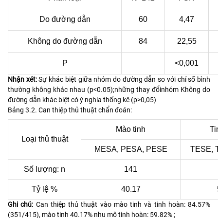
Do đường dẫn
60
4,47
Không do đường dẫn
84
22,55
P
<0,001
Nhận xét:
Sự khác biệt giữa nhóm do đường dẫn so với chỉ số bình
thường không khác nhau (p<0.05);những thay đổinhóm Không do
đường dẫn khác biệt có ý nghia thống kê (p>0,05)
Bảng 3.2. Can thiệp thủ thuật chẩn đoán:
Mào tinh
Ti
Loại thủ thuật
MESA, PESA, PESE
TESE, 
Số lượng: n
141
Tỷ lệ %
40.17
Ghi chú:
Can thiệp thủ thuật vào mào tinh và tinh hoàn: 84.57%
(351/415), mào tinh 40.17% nhu mô tinh hoàn: 59.82% ;