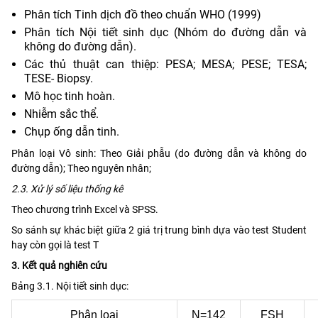
Phân tích Tinh dịch đồ theo chuẩn WHO (1999)
Phân tích Nội tiết sinh dục (Nhóm do đường dẫn và
không do đường dẫn).
Các thủ thuật can thiệp: PESA; MESA; PESE; TESA;
TESE- Biopsy.
Mô học tinh hoàn.
Nhiễm sắc thể.
Chụp ống dẫn tinh.
Phân loại Vô sinh: Theo Giải phẫu (do đường dẫn và không do
đường dẫn); Theo nguyên nhân;
2.3. Xử lý số liệu thống kê
Theo chương trình Excel và SPSS.
So sánh sự khác biệt giữa 2 giá trị trung bình dựa vào test Student
hay còn gọi là test T
3. Kết quả nghiên cứu
Bảng 3.1. Nội tiết sinh dục:
Phân loại
N=142
FSH