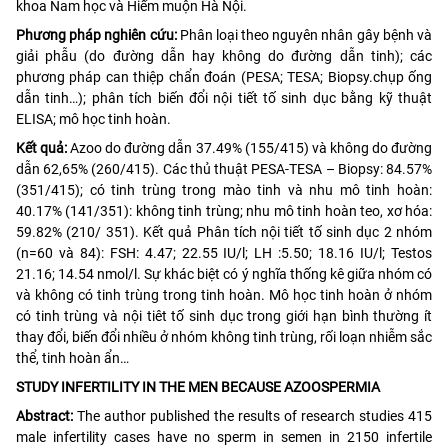
khoa Nam học và Hiếm muộn Hà Nội.
Phương pháp nghiên cứu:
Phân loại theo nguyên nhân gây bệnh và
giải phẫu (do đường dẫn hay không do đường dẫn tinh); các
phương pháp can thiệp chẩn đoán (PESA; TESA; Biopsy.chụp ống
dẫn tinh…); phân tích biến đổi nội tiết tố sinh dục bằng kỹ thuật
ELISA; mô học tinh hoàn.
Kết quả:
Azoo do đường dẫn 37.49% (155/415) và không do đường
dẫn 62,65% (260/415). Các thủ thuật PESA-TESA – Biopsy: 84.57%
(351/415); có tinh trùng trong mào tinh và nhu mô tinh hoàn:
40.17% (141/351): không tinh trùng; nhu mô tinh hoàn teo, xơ hóa:
59.82% (210/ 351). Kết quả Phân tích nội tiết tố sinh dục 2 nhóm
(n=60 và 84): FSH: 4.47; 22.55 IU/l; LH :5.50; 18.16 IU/l; Testos
21.16; 14.54 nmol/l. Sự khác biệt có ý nghĩa thống kê giữa nhóm có
và không có tinh trùng trong tinh hoàn. Mô học tinh hoàn ở nhóm
có tinh trùng và nội tiêt tố sinh dục trong giới hạn bình thường ít
thay đổi, biến đổi nhiều ở nhóm không tinh trùng, rối loạn nhiễm sắc
thể, tinh hoàn ẩn…
STUDY INFERTILITY IN THE MEN BECAUSE AZOOSPERMIA
Abstract:
The author published the results of research studies 415
male infertility cases have no sperm in semen in 2150 infertile