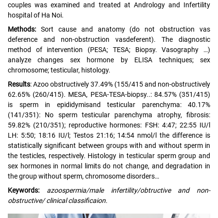
couples was examined and treated at Andrology and Infertility
hospital of Ha Noi.
Methods:
Sort cause and anatomy (do not obstruction vas
deference and non-obstruction vasdeferent). The diagnostic
method of intervention (PESA; TESA; Biopsy. Vasography …)
analyze changes sex hormone by ELISA techniques; sex
chromosome; testicular, histology.
Results
: Azoo obstructively 37.49% (155/415 and non-obstructively
62.65% (260/415). MESA, PESA-TESA-biopsy..: 84.57% (351/415)
is sperm in epididymisand testicular parenchyma: 40.17%
(141/351): No sperm testicular parenchyma atrophy, fibrosis:
59.82% (210/351); reproductive hormones: FSH: 4:47; 22:55 IU/l
LH: 5:50; 18:16 IU/l; Testos 21:16; 14:54 nmol/l the difference is
statistically significant between groups with and without sperm in
the testicles, respectively. Histology in testicular sperm group and
sex hormones in normal limits do not change, and degradation in
the group without sperm, chromosome disorders…
Keywords:
azoospermia/male infertility/obtructive and non-
obstructive/ clinical classificaion.