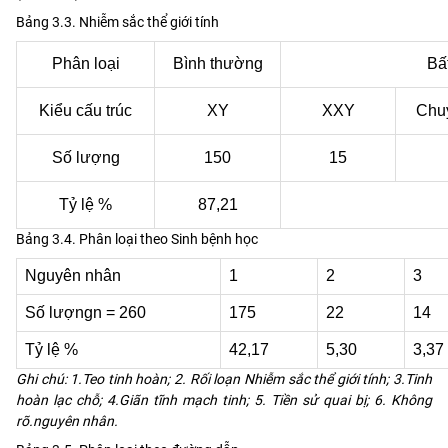
Bảng 3.3. Nhiễm sắc thể giới tính
Phân loại
Bình thường
Bấ
Kiểu cấu trúc
XY
XXY
Chu
Số lượng
150
15
Tỷ lệ %
87,21
Bảng 3.4. Phân loại theo Sinh bệnh học
Nguyên nhân
1
2
3
Số lượngn = 260
175
22
14
Tỷ lệ %
42,17
5,30
3,37
Ghi chú: 1.Teo tinh hoàn; 2. Rối loạn Nhiễm sắc thể giới tính; 3.Tinh
hoàn lạc chỗ; 4.Giãn tĩnh mạch tinh; 5. Tiền sử quai bị; 6. Không
rõ.nguyên nhân.