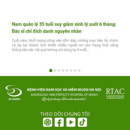
Nam quản lý 35 tuổi suy giảm sinh lý suốt 6 tháng:
Bác sĩ chỉ đích danh nguyên nhân
Cuối năm, khối lượng công việc dồn dập, những mục tiêu tài chính
và áp lực thành tích khiến nhiều người rơi vào trạng thái căng
thẳng kéo dài. Hệ quả không chỉ dừng lại ở mất...
THEO DÕI CHÚNG TÔI