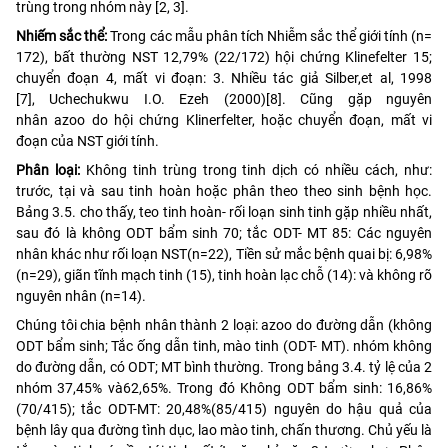
trùng trong nhóm này [2, 3].
Nhiếm sắc thể:
Trong các mẫu phân tích Nhiễm sắc thể giới tính (n=
172), bất thường NST 12,79% (22/172) hội chứng Klinefelter 15;
chuyển đoạn 4, mất vi đoạn: 3. Nhiều tác giả Silber,et al, 1998
[7], Uchechukwu I.O. Ezeh (2000)[8]. Cũng gặp nguyên
nhân azoo do hội chứng Klinerfelter, hoặc chuyển đoạn, mất vi
đoạn của NST giới tính.
Phân loại:
Không tinh trùng trong tinh dịch có nhiều cách, như:
trước, tại và sau tinh hoàn hoặc phân theo theo sinh bệnh học.
Bảng 3.5. cho thấy, teo tinh hoàn- rối loạn sinh tinh gặp nhiều nhất,
sau đó là không ODT bẩm sinh 70; tắc ODT- MT 85: Các nguyên
nhân khác như rối loạn NST(n=22), Tiền sử mắc bệnh quai bị: 6,98%
(n=29), giãn tĩnh mạch tinh (15), tinh hoàn lạc chỗ (14): và không rõ
nguyên nhân (n=14).
Chúng tôi chia bệnh nhân thành 2 loại: azoo do đường dẫn (không
ODT bẩm sinh; Tắc ống dẫn tinh, mào tinh (ODT- MT). nhóm không
do đường dẫn, có ODT; MT bình thường. Trong bảng 3.4. tỷ lệ của 2
nhóm 37,45% và62,65%. Trong đó Không ODT bẩm sinh: 16,86%
(70/415); tắc ODT-MT: 20,48%(85/415) nguyên do hậu quả của
bệnh lây qua đường tình dục, lao mào tinh, chấn thương. Chủ yếu là