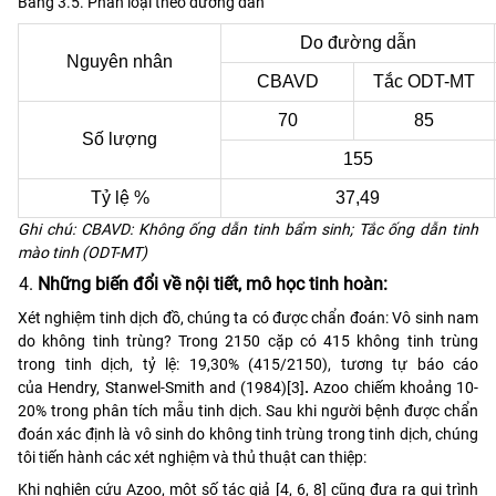
Bảng 3.5. Phân loại theo đường dẫn
Do đường dẫn
Nguyên nhân
CBAVD
Tắc ODT-MT
70
85
Số lượng
155
Tỷ lệ %
37,49
Ghi chú: CBAVD: Không ống dẫn tinh bẩm sinh; Tắc ống dẫn tinh
mào tinh (ODT-MT)
Những biến đổi về nội tiết, mô học tinh hoàn:
Xét nghiệm tinh dịch đồ, chúng ta có được chẩn đoán: Vô sinh nam
do không tinh trùng? Trong 2150 cặp có 415 không tinh trùng
trong tinh dịch, tỷ lệ: 19,30% (415/2150), tương tự báo cáo
của Hendry, Stanwel-Smith and (1984)[3]
.
Azoo chiếm khoảng 10-
20% trong phân tích mẫu tinh dịch. Sau khi người bệnh được chẩn
đoán xác định là vô sinh do không tinh trùng trong tinh dịch, chúng
tôi tiến hành các xét nghiệm và thủ thuật can thiệp:
Khi nghiên cứu Azoo, một số tác giả [4, 6, 8] cũng đưa ra qui trình