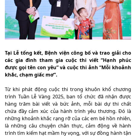
Tại Lễ tổng kết, Bệnh viện công bố và trao giải cho
các gia đình tham gia cuộc thi viết “Hạnh phúc
được gọi tên con yêu” và cuộc thi ảnh “Mỗi khoảnh
khắc, chạm giấc mơ”.
Từ khi phát động cuộc thi trong khuôn khổ chương
trình Tuần Lễ Vàng 2025, ban tổ chức đã nhận được
hàng trăm bài viết và bức ảnh, mỗi bài dự thi chất
chứa đầy cảm xúc của hành trình yêu thương. Đó là
những khoảnh khắc rạng rỡ của các em bé hồn nhiên,
là những câu chuyện chân thực, cảm động về hành
trình tìm kiếm hạt mầm hy vọng, với sự đồng hành tận