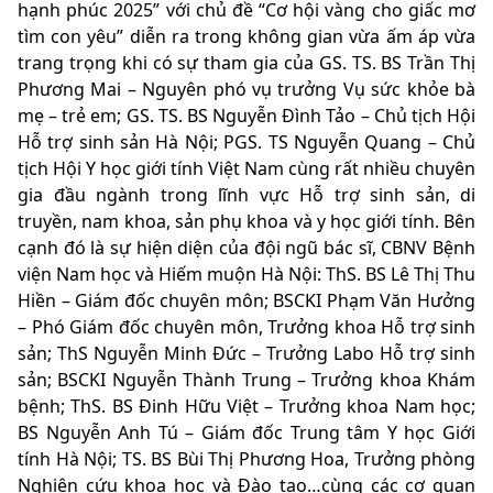
hạnh phúc 2025” với chủ đề “Cơ hội vàng cho giấc mơ
tìm con yêu” diễn ra trong không gian vừa ấm áp vừa
trang trọng khi có sự tham gia của GS. TS. BS Trần Thị
Phương Mai – Nguyên phó vụ trưởng Vụ sức khỏe bà
mẹ – trẻ em; GS. TS. BS Nguyễn Đình Tảo – Chủ tịch Hội
Hỗ trợ sinh sản Hà Nội; PGS. TS Nguyễn Quang – Chủ
tịch Hội Y học giới tính Việt Nam cùng rất nhiều chuyên
gia đầu ngành trong lĩnh vực Hỗ trợ sinh sản, di
truyền, nam khoa, sản phụ khoa và y học giới tính. Bên
cạnh đó là sự hiện diện của đội ngũ bác sĩ, CBNV Bệnh
viện Nam học và Hiếm muộn Hà Nội: ThS. BS Lê Thị Thu
Hiền – Giám đốc chuyên môn; BSCKI Phạm Văn Hưởng
– Phó Giám đốc chuyên môn, Trưởng khoa Hỗ trợ sinh
sản; ThS Nguyễn Minh Đức – Trưởng Labo Hỗ trợ sinh
sản; BSCKI Nguyễn Thành Trung – Trưởng khoa Khám
bệnh; ThS. BS Đinh Hữu Việt – Trưởng khoa Nam học;
BS Nguyễn Anh Tú – Giám đốc Trung tâm Y học Giới
tính Hà Nội; TS. BS Bùi Thị Phương Hoa, Trưởng phòng
Nghiên cứu khoa học và Đào tạo…cùng các cơ quan