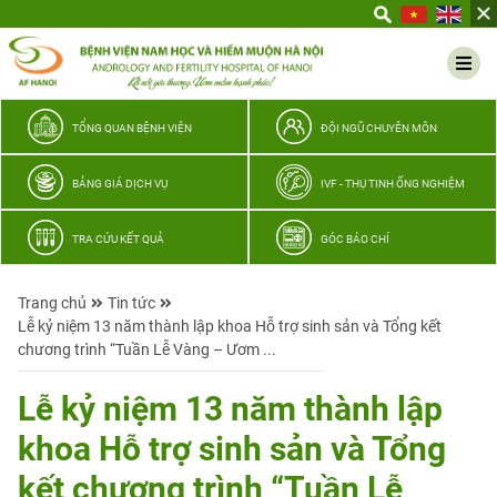
Yêu
thương
Lan
tỏa
–
TỔNG QUAN BỆNH VIỆN
ĐỘI NGŨ CHUYÊN MÔN
Trao
hy
BẢNG GIÁ DỊCH VỤ
IVF - THỤ TINH ỐNG NGHIỆM
vọng,
vun
TRA CỨU KẾT QUẢ
GÓC BÁO CHÍ
trọn
hạnh
Trang chủ
Tin tức
phúc
Lễ kỷ niệm 13 năm thành lập khoa Hỗ trợ sinh sản và Tổng kết
gia
chương trình “Tuần Lễ Vàng – Ươm ...
đình
Quân
Lễ kỷ niệm 13 năm thành lập
nhân
khoa Hỗ trợ sinh sản và Tổng
kết chương trình “Tuần Lễ