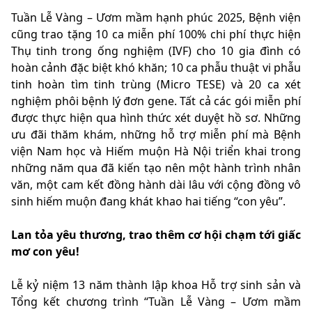
Tuần Lễ Vàng – Ươm mầm hạnh phúc 2025, Bệnh viện
cũng trao tặng 10 ca miễn phí 100% chi phí thực hiện
Thụ tinh trong ống nghiệm (IVF) cho 10 gia đình có
hoàn cảnh đặc biệt khó khăn; 10 ca phẫu thuật vi phẫu
tinh hoàn tìm tinh trùng (Micro TESE) và 20 ca xét
nghiệm phôi bệnh lý đơn gene. Tất cả các gói miễn phí
được thực hiện qua hình thức xét duyệt hồ sơ. Những
ưu đãi thăm khám, những hỗ trợ miễn phí mà Bệnh
viện Nam học và Hiếm muộn Hà Nội triển khai trong
những năm qua đã kiến tạo nên một hành trình nhân
văn, một cam kết đồng hành dài lâu với cộng đồng vô
sinh hiếm muộn đang khát khao hai tiếng “con yêu”.
Lan tỏa yêu thương, trao thêm cơ hội chạm tới giấc
mơ con yêu!
Lễ kỷ niệm 13 năm thành lập khoa Hỗ trợ sinh sản và
Tổng kết chương trình “Tuần Lễ Vàng – Ươm mầm