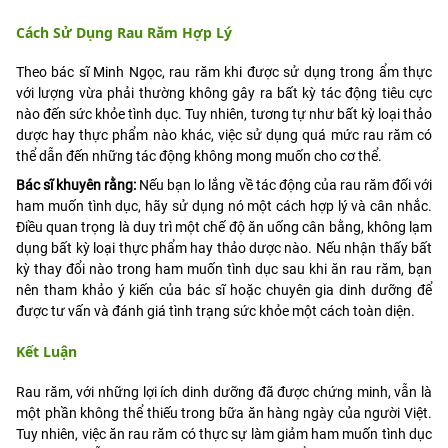
Cách Sử Dụng Rau Răm Hợp Lý
Theo bác sĩ Minh Ngọc, rau răm khi được sử dụng trong ẩm thực
với lượng vừa phải thường không gây ra bất kỳ tác động tiêu cực
nào đến sức khỏe tình dục. Tuy nhiên, tương tự như bất kỳ loại thảo
dược hay thực phẩm nào khác, việc sử dụng quá mức rau răm có
thể dẫn đến những tác động không mong muốn cho cơ thể.
Bác sĩ khuyên rằng:
Nếu bạn lo lắng về tác động của rau răm đối với
ham muốn tình dục, hãy sử dụng nó một cách hợp lý và cân nhắc.
Điều quan trọng là duy trì một chế độ ăn uống cân bằng, không lạm
dụng bất kỳ loại thực phẩm hay thảo dược nào. Nếu nhận thấy bất
kỳ thay đổi nào trong ham muốn tình dục sau khi ăn rau răm, bạn
nên tham khảo ý kiến của bác sĩ hoặc chuyên gia dinh dưỡng để
được tư vấn và đánh giá tình trạng sức khỏe một cách toàn diện.
Kết Luận
Rau răm, với những lợi ích dinh dưỡng đã được chứng minh, vẫn là
một phần không thể thiếu trong bữa ăn hàng ngày của người Việt.
Tuy nhiên, việc ăn rau răm có thực sự làm giảm ham muốn tình dục