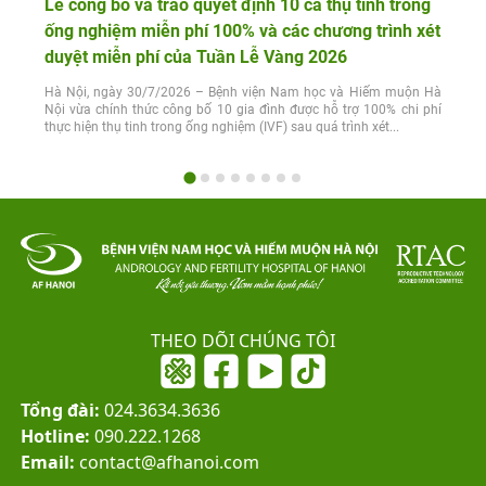
Lễ công bố và trao quyết định 10 ca thụ tinh trong
ống nghiệm miễn phí 100% và các chương trình xét
duyệt miễn phí của Tuần Lễ Vàng 2026
Hà Nội, ngày 30/7/2026 – Bệnh viện Nam học và Hiếm muộn Hà
Nội vừa chính thức công bố 10 gia đình được hỗ trợ 100% chi phí
thực hiện thụ tinh trong ống nghiệm (IVF) sau quá trình xét...
THEO DÕI CHÚNG TÔI
Tổng đài:
024.3634.3636
Hotline:
090.222.1268
Email:
contact@afhanoi.com