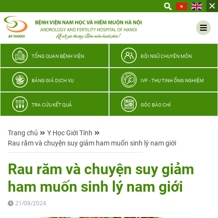
Yêu
thương
Lan
tỏa
–
TỔNG QUAN BỆNH VIỆN
ĐỘI NGŨ CHUYÊN MÔN
Trao
hy
BẢNG GIÁ DỊCH VỤ
IVF - THỤ TINH ỐNG NGHIỆM
vọng,
vun
TRA CỨU KẾT QUẢ
GÓC BÁO CHÍ
trọn
hạnh
Trang chủ
Y Học Giới Tính
phúc
Rau răm và chuyện suy giảm ham muốn sinh lý nam giới
gia
đình
Rau răm và chuyện suy giảm
Quân
ham muốn sinh lý nam giới
nhân
21/08/2024