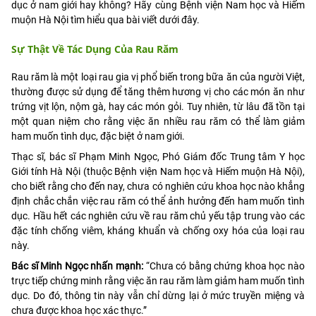
dục ở nam giới hay không? Hãy cùng Bệnh viện Nam học và Hiếm
muộn Hà Nội tìm hiểu qua bài viết dưới đây.
Sự Thật Về Tác Dụng Của Rau Răm
Rau răm là một loại rau gia vị phổ biến trong bữa ăn của người Việt,
thường được sử dụng để tăng thêm hương vị cho các món ăn như
trứng vịt lộn, nộm gà, hay các món gỏi. Tuy nhiên, từ lâu đã tồn tại
một quan niệm cho rằng việc ăn nhiều rau răm có thể làm giảm
ham muốn tình dục, đặc biệt ở nam giới.
Thạc sĩ, bác sĩ Phạm Minh Ngọc, Phó Giám đốc Trung tâm Y học
Giới tính Hà Nội (thuộc Bệnh viện Nam học và Hiếm muộn Hà Nội),
cho biết rằng cho đến nay, chưa có nghiên cứu khoa học nào khẳng
định chắc chắn việc rau răm có thể ảnh hưởng đến ham muốn tình
dục. Hầu hết các nghiên cứu về rau răm chủ yếu tập trung vào các
đặc tính chống viêm, kháng khuẩn và chống oxy hóa của loại rau
này.
Bác sĩ Minh Ngọc nhấn mạnh:
“Chưa có bằng chứng khoa học nào
trực tiếp chứng minh rằng việc ăn rau răm làm giảm ham muốn tình
dục. Do đó, thông tin này vẫn chỉ dừng lại ở mức truyền miệng và
chưa được khoa học xác thực.”