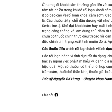
Ở nam giới khoái cảm thường gắn liền với xuấ
tâm rất nhiều trong khi đó rối loạn khoái cảm 
ít có báo cáo về rối loạn khoái cảm sớm. Các
là: Các thuốc tê tại chỗ đầu dương vật như L
Sertraline…). Khó đạt khoái cảm hay xuất tinh
trạng căng thẳng và lạm dụng thủ dâm từ th
chưa có thuốc chính thức điều trị các rối lo
điều chỉnh tình trạng xuất tinh muộn đó là:
Các thuốc điều chỉnh rối loạn hành vi tình dục
Các rối loạn hành vi tình dục rất đa dạng, ch
bác sỹ ngoài việc phải tìm hiểu kỹ, đánh giá 
hiệu quả. Một số thuốc có thể phối hợp cùng
trầm cảm, thuốc bổ thần kinh, thuốc giải lo âu
Bác sỹ Nguyễn Bá Hưng – Chuyên khoa Nam 
Chia sẻ: