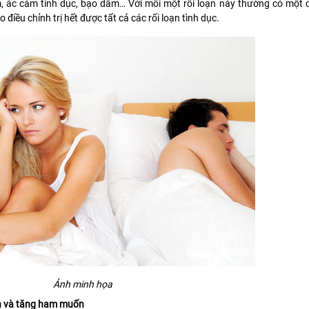
, ác cảm tình dục, bạo dâm… Với mỗi một rối loạn này thường có một cá
điều chỉnh trị hết được tất cả các rối loạn tình dục.
Ảnh minh họa
 và tăng ham muốn