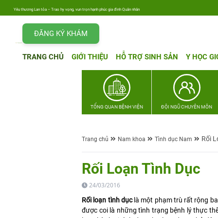
Yêu thương Lan tỏa – Trao hy vọng, vun trọn hạnh phúc gia đình Quân nhân
ĐĂNG KÝ KHÁM
TRANG CHỦ
GIỚI THIỆU
HỖ TRỢ SINH SẢN
Y HỌC GI
TỔNG QUAN BỆNH VIỆN
ĐỘI NGŨ CHUYÊN MÔN
Rối L
Trang chủ
Nam khoa
Tình dục Nam
Rối Loạn Tình Dục
24/03/2016
Rối loạn tình dục
là một phạm trù rất rộng ba
được coi là những tình trạng bệnh lý thực th