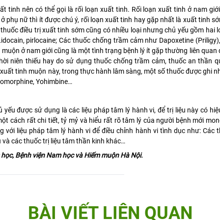
t tinh nên có thể gọi là rối loạn xuất tinh. Rối loạn xuất tinh ở nam gi
ở phụ nữ thì ít được chú ý, rối loạn xuất tinh hay gặp nhất là xuất tinh s
 thuốc điều trị xuất tinh sớm cũng có nhiều loại nhưng chủ yếu gồm hai l
idocain, pirlocaine; Các thuốc chống trầm cảm như Dapoxetine (Priligy),
 muộn ở nam giới cũng là một tình trạng bệnh lý ít gặp thường liên quan 
ời niên thiếu hay do sử dụng thuốc chống trầm cảm, thuốc an thần qu
ạn xuất tinh muộn này, trong thực hành lâm sàng, một số thuốc được ghi 
 Apomorphine, Yohimbine…
ủ yếu được sử dụng là các liệu pháp tâm lý hành vi, để trị liệu này có hi
một cách rất chi tiết, tỷ mỷ và hiểu rất rõ tâm lý của người bệnh mới mong
 với liệu pháp tâm lý hành vi để điều chỉnh hành vi tình dục như: Các
 và các thuốc trị liệu tâm thần kinh khác…
học, Bệnh viện Nam học và Hiếm muộn Hà Nội.
BÀI VIẾT LIÊN QUAN