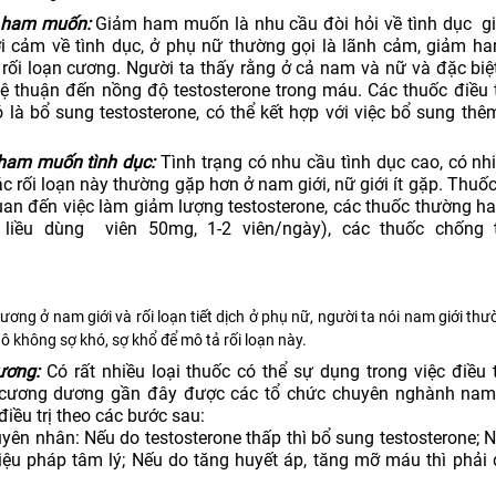
m ham muốn:
Giảm ham muốn là nhu cầu đòi hỏi về tình dục 
ợi cảm về tình dục, ở phụ nữ thường gọi là lãnh cảm, giảm 
 rối loạn cương. Người ta thấy rằng ở cả nam và nữ và đặc biệ
ệ thuận đến nồng độ testosterone trong máu. Các thuốc điều t
 bổ sung testosterone, có thể kết hợp với việc bổ sung thê
 ham muốn tình dục:
Tình trạng có nhu cầu tình dục cao, có nhi
c rối loạn này thường gặp hơn ở nam giới, nữ giới ít gặp. Thuố
an đến việc làm giảm lượng testosterone, các thuốc thường h
r, liều dùng viên 50mg, 1-2 viên/ngày), các thuốc chống
ương ở nam giới và rối loạn tiết dịch ở phụ nữ, người ta nói nam giới t
 không sợ khó, sợ khổ để mô tả rối loạn này.
dương:
Có rất nhiều loại thuốc có thể sự dụng trong việc điều t
n cương dương gần đây được các tổ chức chuyên nghành nam 
điều trị theo các bước sau:
guyên nhân: Nếu do testosterone thấp thì bổ sung testosterone; 
liệu pháp tâm lý; Nếu do tăng huyết áp, tăng mỡ máu thì phải 