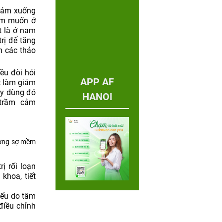
giảm xuống
ham muốn ở
t là ở nam
rị để tăng
m các thảo
ều đòi hỏi
APP AF
c làm giảm
ay dùng đó
HANOI
 trầm cảm
hường sợ mềm
rị rối loạn
khoa, tiết
Nếu do tâm
điều chỉnh