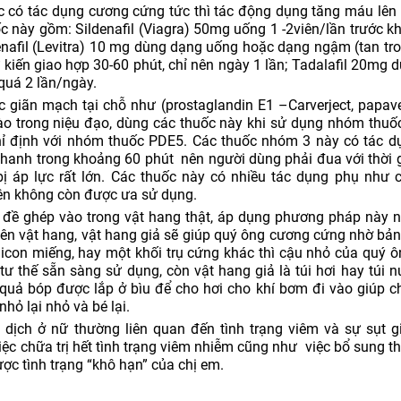
c có tác dụng cương cứng tức thì tác động dụng tăng máu lê
 này gồm: Sildenafil (Viagra) 50mg uống 1 -2viên/lần trước kh
denafil (Levitra) 10 mg dùng dạng uống hoặc dạng ngậm (tan tr
ự kiến giao hợp 30-60 phút, chỉ nên ngày 1 lần; Tadalafil 20mg 
quá 2 lần/ngày.
 giãn mạch tại chỗ như (prostaglandin E1 –Carverject, papaver
vào trong niệu đạo, dùng các thuốc này khi sử dụng nhóm thuố
hỉ định với nhóm thuốc PDE5. Các thuốc nhóm 3 này có tác 
nhanh trong khoảng 60 phút nên người dùng phải đua với thời g
bị áp lực rất lớn. Các thuốc này có nhiều tác dụng phụ như
nên không còn được ưa sử dụng.
 đề ghép vào trong vật hang thật, áp dụng phương pháp này 
iên vật hang, vật hang giả sẽ giúp quý ông cương cứng nhờ bản
silicon miếng, hay một khối trụ cứng khác thì cậu nhỏ của quý ô
ư thế sẵn sàng sử dụng, còn vật hang giả là túi hơi hay túi nư
 quả bóp được lắp ở bìu để cho hơi cho khí bơm đi vào giúp 
nhỏ lại nhỏ và bé lại.
ết dịch ở nữ thường liên quan đến tình trạng viêm và sự sụt 
iệc chữa trị hết tình trạng viêm nhiễm cũng như việc bổ sung 
được tình trạng “khô hạn” của chị em.