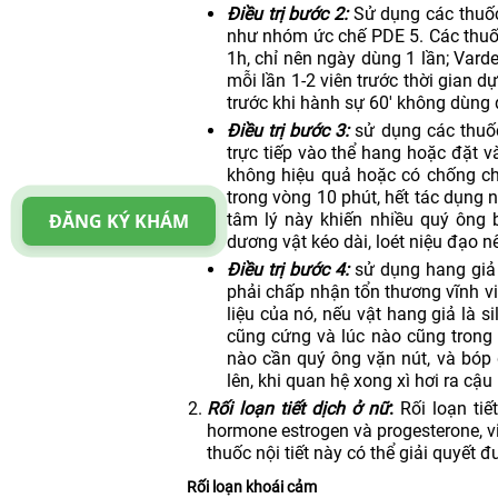
Điều trị bước 2:
Sử dụng các thuố
như nhóm ức chế PDE 5. Các thuốc
1h, chỉ nên ngày dùng 1 lần; Var
mỗi lần 1-2 viên trước thời gian d
trước khi hành sự 60′ không dùng 
Điều trị bước 3:
sử dụng các thuốc
trực tiếp vào thể hang hoặc đặt 
không hiệu quả hoặc có chống c
trong vòng 10 phút, hết tác dụng 
ĐĂNG KÝ KHÁM
tâm lý này khiến nhiều quý ông 
dương vật kéo dài, loét niệu đạo 
Điều trị bước 4:
sử dụng hang giả
phải chấp nhận tổn thương vĩnh v
liệu của nó, nếu vật hang giả là 
cũng cứng và lúc nào cũng trong t
nào cần quý ông vặn nút, và bóp
lên, khi quan hệ xong xì hơi ra cậu 
Rối loạn tiết dịch ở nữ
:
Rối loạn ti
hormone estrogen và progesterone, v
thuốc nội tiết này có thể giải quyết 
Rối loạn khoái cảm