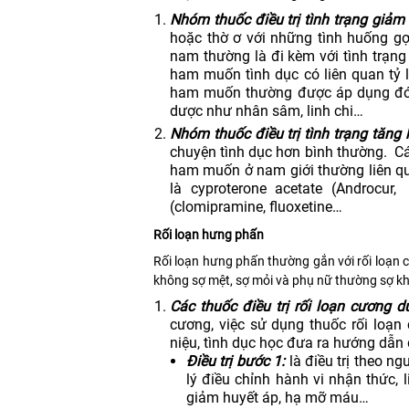
Nhóm thuốc điều trị tình trạng giả
hoặc thờ ơ với những tình huống g
nam thường là đi kèm với tình trạng
ham muốn tình dục có liên quan tỷ l
ham muốn thường được áp dụng đó là
dược như nhân sâm, linh chi…
Nhóm thuốc điều trị tình trạng tăng
chuyện tình dục hơn bình thường. Cá
ham muốn ở nam giới thường liên qu
là cyproterone acetate (Androcu
(clomipramine, fluoxetine…
Rối loạn hưng phấn
Rối loạn hưng phấn thường gắn với rối loạn c
không sợ mệt, sợ mỏi và phụ nữ thường sợ khô
Các thuốc điều trị rối loạn cương 
cương, việc sử dụng thuốc rối loạ
niệu, tình dục học đưa ra hướng dẫn 
Điều trị bước 1:
là điều trị theo n
lý điều chỉnh hành vi nhận thức, 
giảm huyết áp, hạ mỡ máu…