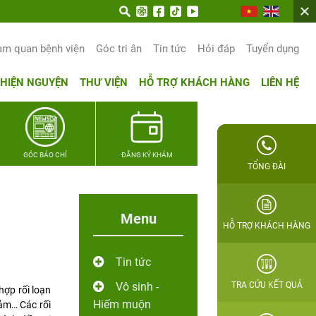
am quan bệnh viện
Góc tri ân
Tin tức
Hỏi đáp
Tuyển dụng
THIỆN NGUYỆN
THƯ VIỆN
HỖ TRỢ KHÁCH HÀNG
LIÊN HỆ
GÓC BÁO CHÍ
ĐĂNG KÝ KHÁM
TỔNG ĐÀI
Menu
HỖ TRỢ KHÁCH HÀNG
Tin tức
Vô sinh -
TRA CỨU KẾT QUẢ
hợp rối loạn
Hiếm muộn
cảm… Các rối