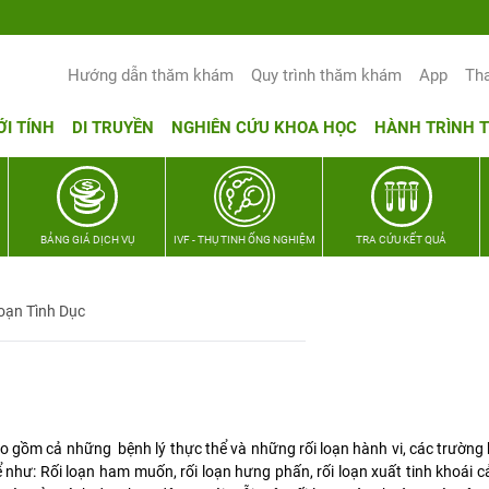
Hướng dẫn thăm khám
Quy trình thăm khám
App
Th
ỚI TÍNH
DI TRUYỀN
NGHIÊN CỨU KHOA HỌC
HÀNH TRÌNH 
BẢNG GIÁ DỊCH VỤ
IVF - THỤ TINH ỐNG NGHIỆM
TRA CỨU KẾT QUẢ
oạn Tình Dục
o gồm cả những bệnh lý thực thể và những rối loạn hành vi, các trường 
ể như: Rối loạn ham muốn, rối loạn hưng phấn, rối loạn xuất tinh khoái 