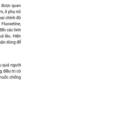
ới được quan
ớm, ở phụ nữ
oại chính đó
 Fluoxetine,
đến các tình
á lâu. Hiện
nhận dùng để
ệu quả người
 điều trị có
 thuốc chống