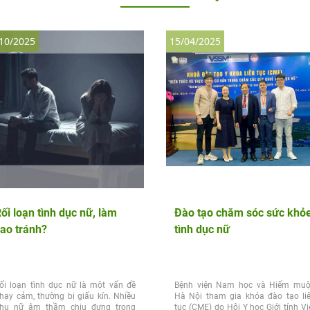
10/2025
15/04/2025
ối loạn tình dục nữ, làm
Đào tạo chăm sóc sức khỏ
ao tránh?
tình dục nữ
ối loạn tình dục nữ là một vấn đề
Bệnh viện Nam học và Hiếm mu
hạy cảm, thường bị giấu kín. Nhiều
Hà Nội tham gia khóa đào tạo li
hụ nữ âm thầm chịu đựng trong
tục (CME) do Hội Y học Giới tính Vi