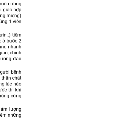
n mô cương
i giao hợp
ong miệng)
dùng 1 viên
in..) tiêm
c ở bước 2
dụng nhanh
ian, chính
 cương đau
người bệnh
 thân chất
ng lúc nào
ớc thì khi
chúng cứng
giảm lượng
thêm những