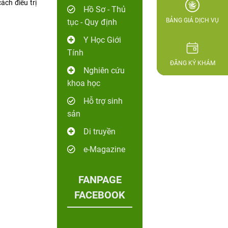
ch điều trị
Hồ Sơ - Thủ
BẢNG GIÁ DỊCH VỤ
tục - Quy định
Y Học Giới
Tính
ĐĂNG KÝ KHÁM
Nghiên cứu
khoa học
Hỗ trợ sinh
sản
Di truyền
e-Magazine
FANPAGE
FACEBOOK