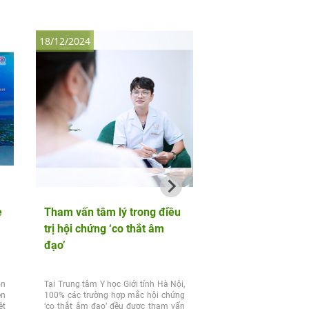
18/12/2024
6/12/2024
e
Tham vấn tâm lý trong điều
Tần suất Thủ dâm
trị hội chứng ‘co thắt âm
đạo’
ộn
Tại Trung tâm Y học Giới tính Hà Nội,
Tần suất thủ dâm: bao l
ên
100% các trường hợp mắc hội chứng
tốt, là xấu? Thủ dâm là 
ệt
‘co thắt âm đạo’ đều được tham vấn
tự nhiên và phổ biến, ma