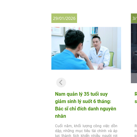
29/01/2026
3/
Nam quản lý 35 tuổi suy
R
giảm sinh lý suốt 6 tháng:
s
Bác sĩ chỉ đích danh nguyên
nhân
Cuối năm, khối lượng công việc dồn
R
dập, những mục tiêu tài chính và áp
n
lực thành tích khiến nhiều người rơi
p